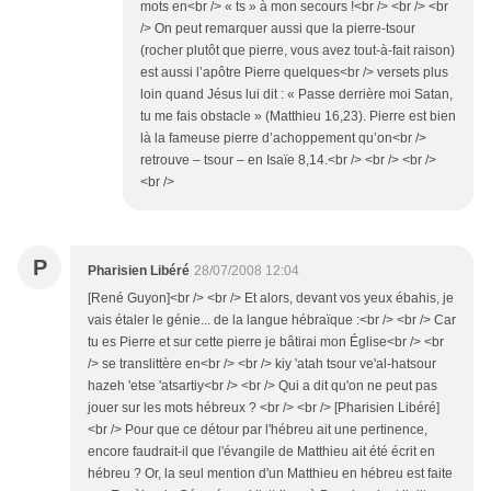
mots en<br /> « ts » à mon secours !<br /> <br /> <br
/> On peut remarquer aussi que la pierre-tsour
(rocher plutôt que pierre, vous avez tout-à-fait raison)
est aussi l’apôtre Pierre quelques<br /> versets plus
loin quand Jésus lui dit : « Passe derrière moi Satan,
tu me fais obstacle » (Matthieu 16,23). Pierre est bien
là la fameuse pierre d’achoppement qu’on<br />
retrouve – tsour – en Isaïe 8,14.<br /> <br /> <br />
<br />
P
Pharisien Libéré
28/07/2008 12:04
[René Guyon]<br /> <br /> Et alors, devant vos yeux ébahis, je
vais étaler le génie... de la langue hébraïque :<br /> <br /> Car
tu es Pierre et sur cette pierre je bâtirai mon Église<br /> <br
/> se translittère en<br /> <br /> kiy 'atah tsour ve'al-hatsour
hazeh 'etse 'atsartiy<br /> <br /> Qui a dit qu'on ne peut pas
jouer sur les mots hébreux ? <br /> <br /> [Pharisien Libéré]
<br /> Pour que ce détour par l'hébreu ait une pertinence,
encore faudrait-il que l'évangile de Matthieu ait été écrit en
hébreu ? Or, la seul mention d'un Matthieu en hébreu est faite