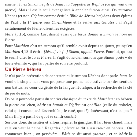
amène :
Tu es Simon, le fils de Jean ; tu t'appelleras Képhas (ce qui veut dire
pierre)
. Mais il est le seul évangéliste à appeler Simon ainsi. On retrouve
Képhas (et non
Céphas
comme écrit la
Bible de Jérusalem
) dans deux épîtres
e
de Paul : la
1
lettre aux Corinthiens
et la
lettre aux Galates
; il s'agit
certainement de Pierre, disent les exégètes.
Marc
(3,16), comme
Luc
, disent aussi que Jésus
donna à Simon le nom de
Pierre
.
Pour
Matthieu
c'est un surnom qu'il semble avoir depuis toujours, puisqu'en
Matthieu
4,18 il écrit :
[Jésus] vit [...] Simon, appelé Pierre
. Pour lui, qui est
le seul à citer le
Tu es Pierre
, il s'agit donc d'un surnom que Simon porte « de
toute éternité », qui fait partie de son être profond.
Un Pierre hébreu
Je n'ai pas la prétention de contester ici le surnom Képhas dont parle
Jean
. Je
voudrais simplement vous proposer une promenade estivale sur des sentiers
non battus, au cœur du génie de la langue hébraïque, à la recherche de la clé
du jeu de mots.
On peut pour cela partir du sentier classique du texte de
Matthieu
: en hébreu
la
pierre
est
'eben
,
bâtir
est
banah
et l'
église
est
qehillah
(celle du
qohelet
,
celui qui convoque à l'assemblée ; le curé, quoi !). Intéressant, n'est-ce pas ?
Mais il n'y a pas là de quoi se sentir comblé !
Sortons donc du sentier et allons respirer la garrigue. Il fait bien chaud, mais
cela en vaut la peine ! Regardez :
pierre
se dit aussi
tsour
en hébreu... On
commence bien ; on persévère...
Bâtir
se dit aussi
yiatsar
; et ce
bâtir
là