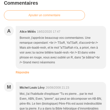
Commentaires
Ajouter un commentaire
A
Alice Mélès
18/02/2020 17:47
Bonsoir, j'apprécie beaucoup vos commentaires. Une
remarque cependant :<br /> TSuR, YaTSaR, d'accord<br />
Mais aïn-tsadé-resh, et le mot "aTSaRah n'a, a priori, rien à
voir avec la racine bilitère tsadé-resh.<br /> Et dans votre
phrase en rouge, vous avez oublié un R, dans "je bâtirai"<br
/> Grand merci néanmoins
Répondre
M
Michel Louis Lévy
26/08/2008 21:23
Moi, j'ai l'habitude d'expliquer "Tu es pierre... par le mot
Even, ABN, Even, "pierre", qui peut se décomposer en AB-BN,
père-fils. Le lien (biologique) Père-Fils est aussi indestructible
que la pierre. Il y a dans la Bible hébraïque d’innombrables