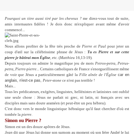
Pourquoi un titre aussi tiré par les cheveux ?
me direz-vous tout de suite,
amis internautes fidèles ! Je dois donc m'expliquer avant même d'avoir
commencé...
Nous allons profiter de la fête très proche de
Pierre et Paul
pour jeter un
coup d'œil sur la célébrissime phrase de Jésus :
Tu es Pierre et sur cette
pierre je bâtirai mon Église
, etc. (
Matthieu
16,13-19).
Depuis toujours on admire le magnifique jeu de mots
Petros-petra
,
Petrus-
petra
,
Pierre-pierre
... Certains catholiques de France s'enorgueillissent même
de voir que Jésus a particulièrement gâté la
Fille aînée de l'Église
car en
anglais, n'est-ce pas,
Peter-stone
ce n'est pas terrible !
Mais...
Tous les prédicateurs, exégètes, linguistes, hellénistes et latinistes ont oublié
une seule chose : Jésus ne parlait ni grec, ni latin, ni français avec ses
disciples mais sans doute araméen (et peut-être un peu hébreu).
C'est donc vers le monde linguistique hébraïque qu'il faut chercher d'où est
tombée la
pierre
.
Simon ou Pierre ?
Simon est un des douze apôtres de Jésus.
Jean
dit que Jésus lui donne son surnom au moment où son frère André le lui