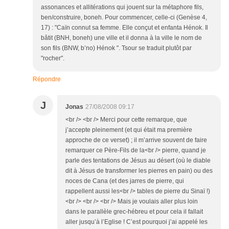
assonances et allitérations qui jouent sur la métaphore fils,
ben/construire, boneh. Pour commencer, celle-ci (Genèse 4,
17) : "Caïn connut sa femme. Elle conçut et enfanta Hénok. Il
bâtit (BNH, boneh) une ville et il donna à la ville le nom de
son fils (BNW, b’no) Hénok ". Tsour se traduit plutôt par
"rocher".
Répondre
J
Jonas
27/08/2008 09:17
<br /> <br /> Merci pour cette remarque, que
j’accepte pleinement (et qui était ma première
approche de ce verset) ; il m’arrive souvent de faire
remarquer ce Père-Fils de la<br /> pierre, quand je
parle des tentations de Jésus au désert (où le diable
dit à Jésus de transformer les pierres en pain) ou des
noces de Cana (et des jarres de pierre, qui
rappellent aussi les<br /> tables de pierre du Sinaï !)
<br /> <br /> <br /> Mais je voulais aller plus loin
dans le parallèle grec-hébreu et pour cela il fallait
aller jusqu’à l’Eglise ! C’est pourquoi j’ai appelé les