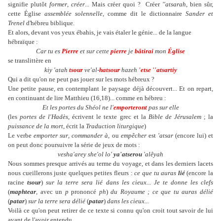
signifie plutôt
former
,
créer
... Mais créer quoi ? Créer
''atsarah
, bien sûr,
cette Église
assemblée solennelle
, comme dit le dictionnaire
Sander et
Trenel
d'hébreu biblique.
Et alors, devant vos yeux ébahis, je vais étaler le génie... de la langue
hébraïque :
Car tu es
Pierre
et sur cette
pierre
je
bâtirai
mon
Église
se translittère en
kiy 'atah
tsour
ve'al-
hatsour
hazeh
'etse
''atsartiy
Qui a dit qu'on ne peut pas jouer sur les mots hébreux ?
Une petite pause, en contemplant le paysage déjà découvert... Et on repart,
en continuant de lire Matthieu (16,18)... comme en hébreu :
Et les portes du Shéol ne l'
emporteront
pas sur elle
(les
portes de l'Hadès
, écrivent le texte grec et la
Bible de Jérusalem
; la
puissance de la mort
, écrit la
Traduction liturgique
)
Le verbe
emporter sur
,
commander à
, ou
empêcher
est
'atsar
(encore lui) et
on peut donc poursuivre la série de jeux de mots :
vesha'arey she'ol lo'
ya'atserou
'alêyah
Nous sommes presque arrivés au terme du voyage, et dans les derniers lacets
nous cueillerons juste quelques petites fleurs :
ce que tu auras
lié
(encore la
racine
tsour
)
sur la terre sera lié dans les cieux... Je te donne les clefs
(
maphtear
, avec un
p
prononcé
ph
)
du Royaume ; ce que tu auras délié
(
patar
)
sur la terre sera délié
(
patar
)
dans les cieux...
Voilà ce qu'on peut retirer de ce texte si connu qu'on croit tout savoir de lui
avant de l'avoir entendu.