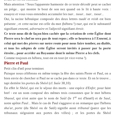
Mais attention ! Sous l'apparente harmonie de ce texte décodé peut se cacher
un piège... qui montre le bout de son nez quand on le lit à haute voix :
essayez et vous vous entendrez accumuler les
tsar... tsour... tsar...
tsour
...
Oui, la racine hébraïque composée des deux lettres
tsadé
et
reish
est bien
présente ; et cette racine est celle du mot (hébreu !)
tsar
, qui est le substantif
signifiant
ennemi
,
adversaire
et l'adjectif signifiant
étroit
.
Ce texte nous dit de façon bien cachée que la création de cette Église dont
Pierre sera le chef ne sera pas de tout repos ; elle se heurtera à l'
Ennemi
, à
celui qui met des
pierres
sur notre route pour nous faire tomber, au diable,
et tous les adeptes de cette Église seront invités à passer par la porte
étroite... pour accéder au Royaume dont le même Pierre a les clefs.
Comme toujours en hébreu, tout est en tout (et vice-versa !).
Pierre et Paul
Petit clin d'œil pour terminer.
Puisque nous célébrons en même temps la fête des saints Pierre et Paul, on a
bien envie de chercher si Paul ne se cache pas dans ce texte. Et on le trouve...
tapi derrière les
portes du Shéol
(cf.
Isaïe
38,10).
En effet le
Shéol
, qui est le séjour des morts - une espèce d'
Enfer
, pour faire
bref - est un nom composé des mêmes trois consonnes que le mot hébreu
er
Shaoul
, qui n'est autre que le nom de
Saül
(le 1
roi d'Israël) et de
Saul
,
notre apôtre
Paul
... Mais le cas de Paul s'aggrave si on remarque que l'hébreu
sha'ar
,
porte
(du Shéol ou de Saül) signifie aussi
tribunal
(parce que les
tribunaux siégeaient aux portes des villes) ; et les portes du Shéol