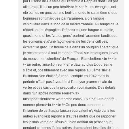
par Eusèbe de Césarée qui l'attribue à Pappias dont il dit par
ailleurs qu'il est un peu bénêt<br /> <br /> Les évangiles ont
été écrites en grec comme tout le monde le sait même si des
tournures sont marquée par l'araméen, alors langue
véhiculaire dans le fond de la méditerrannée. AU temps de la
rédaction des évangiles, l'hébreu est une langue cultuelle,
quasi morte et les "vraies gens" parlent l'araméen tandis que
les écrivains et d'une façon générale les gens cultivés,
écrivent le grec. On trouve cela dans un bouquin épatant que
je recommande à tout le monde "Essai sur les origines juives
du mouvement chrétien" de François Blanchetière.<br /> <br
/> En outre, l'insertion sur Pierre date au plus tôt du 3ème
siècle et, possiblement avec une reprise au 6ème siècle.
Bultmann s'en était déjà rendu compte en 1942 mais la
période n'était pas favorable à l'analyse grammaticale du
verbe et des cas que la préposition commande. Des détails
dans "Un apôtre nommé Pierre">/a> :
http://pharisienlibere.wordpress.com/2007/05/02/un-apotre-
nomme-pierre/<br /> <br /> On peu donc penser que
l'insertion de cet hapax (aucun équivalent n'existe dans les
autres évangiles) répond à d'autres motifs que de rapporter
les ipsima verba de Jésus ou bien devrait-on penser que,
pendant ce temps là, les autres changeaient les piles de leur