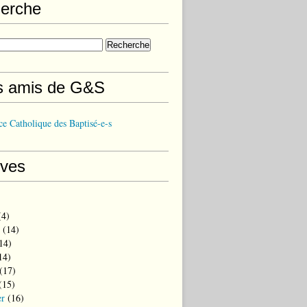
erche
s amis de G&S
e Catholique des Baptisé-e-s
ives
4)
(14)
14)
14)
(17)
(15)
er
(16)