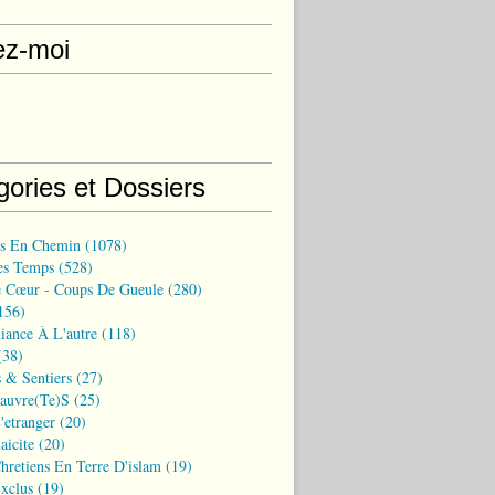
ez-moi
gories et Dossiers
ns En Chemin
(1078)
es Temps
(528)
 Cœur - Coups De Gueule
(280)
156)
iance À L'autre
(118)
38)
 & Sentiers
(27)
Pauvre(te)s
(25)
'etranger
(20)
aicite
(20)
hretiens En Terre D'islam
(19)
xclus
(19)