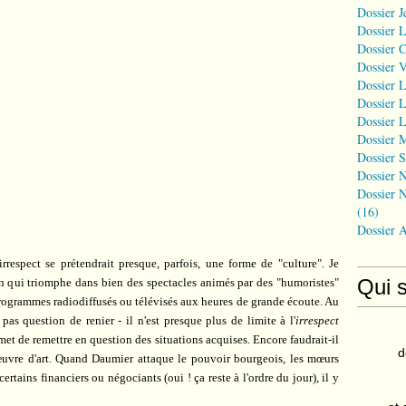
Dossier J
Dossier 
Dossier 
Dossier 
Dossier L
Dossier L
Dossier L
Dossier 
Dossier S
Dossier N
Dossier N
(16)
Dossier 
irrespect se prétendrait presque, parfois, une forme de "culture". Je
Qui 
ion qui triomphe dans bien des spectacles animés par des "humoristes"
rogrammes radiodiffusés ou télévisés aux heures de grande écoute. Au
 pas question de renier - il n'est presque plus de limite à l'
irrespect
et de remettre en question des situations acquises. Encore faudrait-il
d
n œuvre d'art. Quand Daumier attaque le pouvoir bourgeois, les mœurs
rtains financiers ou négociants (oui ! ça reste à l'ordre du jour), il y