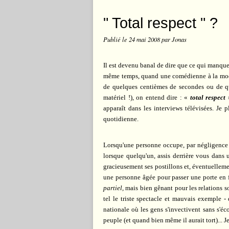
" Total respect " ?
Publié le
24 mai 2008
par Jonas
Il est devenu banal de dire que ce qui manque à
même temps, quand une comédienne à la mode j
de quelques centièmes de secondes ou de qu
matériel !), on entend dire : «
total respect
»
apparaît dans les interviews télévisées. Je 
quotidienne.
Lorsqu'une personne occupe, par négligence o
lorsque quelqu'un, assis derrière vous dans
gracieusement ses postillons et, éventuellem
une personne âgée pour passer une porte en for
partiel,
mais bien gênant pour les relations soc
tel le triste spectacle et mauvais exemple -
nationale où les gens s'invectivent sans s'éco
peuple (et quand bien même il aurait tort)... J