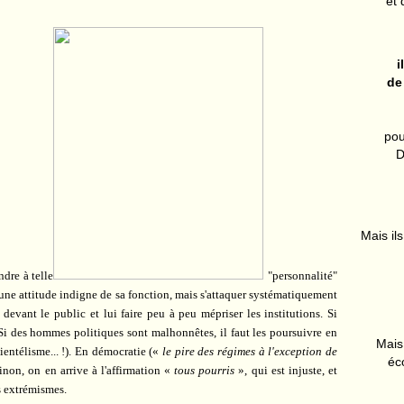
et 
i
de
pou
D
Mais ils
ndre à telle
"personnalité"
une attitude indigne de sa fonction, mais s'attaquer systématiquement
r devant le public et lui faire peu à peu mépriser les institutions. Si
 Si des hommes politiques sont malhonnêtes, il faut les poursuivre en
Mais 
lientélisme... !). En démocratie («
le pire des régimes à l'exception de
éc
inon, on en arrive à l'affirmation «
tous pourris
», qui est injuste, et
s extrémismes.