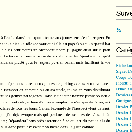
Suiv
 l'école, dans la vie quotidienne, aux jeunes, etc. c'est le
respect
. En
oue bien un rôle (ce pour quoi elle est payée) ou si un sportif bat
Caté
elques centimètres un précédent record (il gagne aussi sur le plan
. Le terme fait même partie du vocabulaire des "quartiers" tel qu'il
plaiderais plutôt pour le
respect partiel
, banal, mais facilitant la vie
Réflexio
Signes D
Coups De
Fioretti
(
u mépris des autres, deux places de parking avec sa seule voiture ;
D'une All
 un transport en commun ou au spectacle, tousse en vous distribuant
Dossiers
(
ent, ses germes pathogènes ; lorsque un jeune homme pressé bouscule
Garrigues
ce : tout cela, et bien d'autres exemples, ce n'est que de l'
irrespect
Dossier 
iales de tous les jours. Certes, l'exemple de l'irrespect vient de haut,
Dossier L
 que j'ai déjà évoqué mais qui perdure - des séances de l'Assemblée
Dossier L
uter, "répondent" sans prêter attention à ce qui est dit par un élu du
Dossier C
e suis donc pour le
respect total
même dans un juste combat.
Dossier E