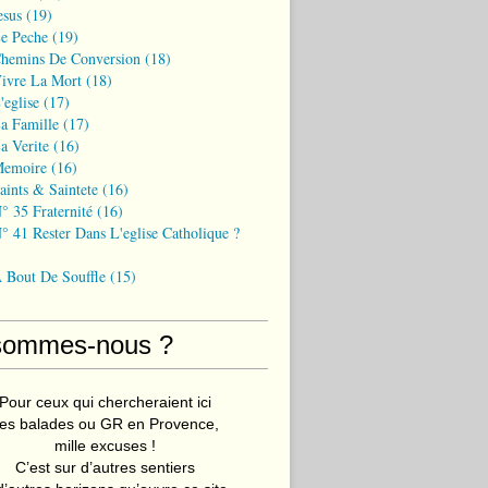
esus
(19)
Le Peche
(19)
Chemins De Conversion
(18)
Vivre La Mort
(18)
'eglise
(17)
a Famille
(17)
a Verite
(16)
Memoire
(16)
aints & Saintete
(16)
° 35 Fraternité
(16)
° 41 Rester Dans L'eglise Catholique ?
A Bout De Souffle
(15)
sommes-nous ?
Pour ceux qui chercheraient ici
es balades ou GR en Provence,
mille excuses !
C’est sur d’autres sentiers