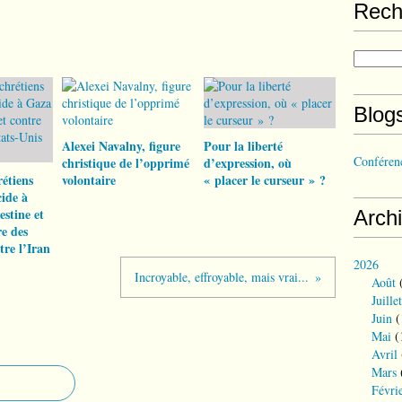
Rech
Blog
Alexei Navalny, figure
Pour la liberté
Conférenc
christique de l’opprimé
d’expression, où
rétiens
volontaire
« placer le curseur » ?
cide à
estine et
Arch
re des
tre l’Iran
2026
Incroyable, effroyable, mais vrai...
Août
(
Juillet
Juin
(
Mai
(
Avril
Mars
Févri