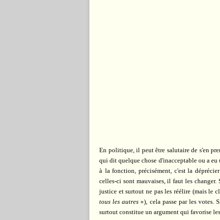
En politique, il peut être salutaire de s'en pre
qui dit quelque chose d'inacceptable ou a eu 
à
la fonction, précisément, c'est la déprécie
celles-ci so
nt mauvaises, il faut les chang
er.
justice et surtout ne pas les réélire (mais le c
tous les autres
»), cela passe par les votes. S
surtout constitue un argument qui favorise le