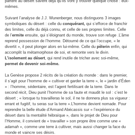
partent au désert savent déjà qu’ils vont y trouver quelque chose : eux-
mêmes.
Suivant l’analyse de J.J. Wunenberger, nous distinguons 3 images
symboliques du désert : celle du
conquérant,
qui s’efforce de franchir
des limites, celle du déjà connu, et celle de ses propres limites. Celle
de l’
ermite
ensuite, qui s’éloignant du monde, trouve son refuge .L’âme
reprend possession de l’homme. Détourné de ce qui l’occupe, « le
divertit », il peut plonger alors en lui-même. Celle du
pèlerin
enfin, qui
accomplit la métamorphose de soi, et remonte vers le divin.
L’isolement au désert
, qui rend inutile de tricher avec soi-même,
permet de devenir soi-même.
La Genèse propose 2 récits de la création du monde : dans le premier,
il s’agit pour l’homme de « cultiver et garder la terre », le « jardin d’Éden
» : l’homme, sédentaire, est l’agent fertilisant de la terre. Dans le
second récit, Dieu punit l’homme de sa faute et maudit le sol : c’est le
désert ; « lorsque tu travailleras le sol, il ne te donnera plus sa vigueur :
errant et fugitif, tu seras sur la terre ».L’homme devient nomade. Pour
reprendre la belle étude d’Armand Abécassis sur « l’expérience du
désert dans la mentalité hébraïque », dans le projet de Dieu pour
l’Homme, il convient de « travailler » son propre être comme une «
adamah
», comme une terre à cultiver, mais aussi changer la face du
monde et vaincre ses désirs.