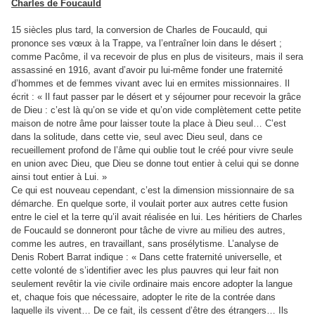
Charles de Foucauld
15 siècles plus tard, la conversion de Charles de Foucauld, qui
prononce ses vœux à la Trappe, va l’entraîner loin dans le désert ;
comme Pacôme, il va recevoir de plus en plus de visiteurs, mais il sera
assassiné en 1916, avant d’avoir pu lui-même fonder une fraternité
d’hommes et de femmes vivant avec lui en ermites missionnaires. Il
écrit : « Il faut passer par le désert et y séjourner pour recevoir la grâce
de Dieu : c’est là qu’on se vide et qu’on vide complètement cette petite
maison de notre âme pour laisser toute la place à Dieu seul… C’est
dans la solitude, dans cette vie, seul avec Dieu seul, dans ce
recueillement profond de l’âme qui oublie tout le créé pour vivre seule
en union avec Dieu, que Dieu se donne tout entier à celui qui se donne
ainsi tout entier à Lui. »
Ce qui est nouveau cependant, c’est la dimension missionnaire de sa
démarche. En quelque sorte, il voulait porter aux autres cette fusion
entre le ciel et la terre qu’il avait réalisée en lui. Les héritiers de Charles
de Foucauld se donneront pour tâche de vivre au milieu des autres,
comme les autres, en travaillant, sans prosélytisme. L’analyse de
Denis Robert Barrat indique : « Dans cette fraternité universelle, et
cette volonté de s’identifier avec les plus pauvres qui leur fait non
seulement revêtir la vie civile ordinaire mais encore adopter la langue
et, chaque fois que nécessaire, adopter le rite de la contrée dans
laquelle ils vivent… De ce fait, ils cessent d’être des étrangers… Ils