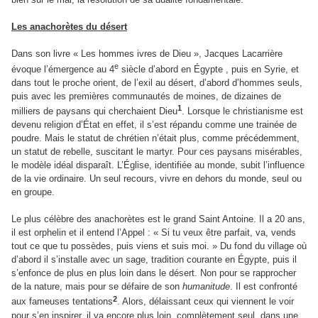
Les anachorètes du désert
Dans son livre « Les hommes ivres de Dieu », Jacques Lacarrière
e
évoque l’émergence au 4
siècle d’abord en Égypte , puis en Syrie, et
dans tout le proche orient, de l’exil au désert, d’abord d’hommes seuls,
puis avec les premières communautés de moines, de dizaines de
1
milliers de paysans qui cherchaient Dieu
. Lorsque le christianisme est
devenu religion d’État en effet, il s’est répandu comme une trainée de
poudre. Mais le statut de chrétien n’était plus, comme précédemment,
un statut de rebelle, suscitant le martyr. Pour ces paysans misérables,
le modèle idéal disparaît. L’Église, identifiée au monde, subit l’influence
de la vie ordinaire. Un seul recours, vivre en dehors du monde, seul ou
en groupe.
Le plus célèbre des anachorètes est le grand Saint Antoine. Il a 20 ans,
il est orphelin et il entend l’Appel : « Si tu veux être parfait, va, vends
tout ce que tu possèdes, puis viens et suis moi. » Du fond du village où
d’abord il s’installe avec un sage, tradition courante en Égypte, puis il
s’enfonce de plus en plus loin dans le désert. Non pour se rapprocher
de la nature, mais pour se défaire de son
humanitude
. Il est confronté
2
aux fameuses tentations
. Alors, délaissant ceux qui viennent le voir
pour s’en inspirer, il va encore plus loin, complètement seul, dans une