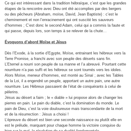
Ce qui est intéressant dans la tradition hébraïque, c’est que les grandes
étapes de la rencontre avec Dieu ont été accomplies par des bergers
ou des pêcheurs (Abraham, moïse, David, Jean Baptiste) : c’est le
cheminement et non l’enracinement qui ont suscité les sauveurs
d’hommes ; C’est donc le second Adam, celui qui a commis la faute et
qui passe, depuis lors, son temps à se relever de la chute…
Évoquons d’abord Moïse et Jésus
Dès l’Exode, à la sortie d’Egypte, Moïse, entrainant les hébreux vers la
Terre Promise, a franchi avec son peuple des déserts sans fin.
L’Eternel a nourri son peuple de sa manne et l’a abreuvé. Pourtant cette
nourriture n’a pas suffi et les hébreux se sont tournés vers les idoles.
Alors Moïse, meneur d’hommes, est monté au Sinaï ; avec les Tables
de la Loi, il a engendré un peuple, apportant un autre pain, une autre
nourriture. Les Hébreux passaient de l’état de conquérants à celui de
pèlerins.
Jésus au désert a faim ; le « diable » lui propose alors de changer les
pierres en pain. Le pain du diable, c’est la domination du monde. Le
pain de Dieu, c’est la voie douloureuse mais transcendante de la mort
et de la résurrection : Jésus a choisi !
L’épreuve du désert est bien une seconde naissance ou plutôt elle en
est le prélude, marquant pour chaque homme la victoire conquise du
bien sur le mal, la résolution de sa dualité fondamentale.