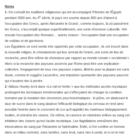
Notes
1 -
On connaît les traditions religieuses qui ont accompagné l’Histoire de l’Égypte
e
pendant 3000 ans. Au 4
siècle, le pays est soumis depuis 800 ans d’abord à
l’occupation des Grecs, après Alexandre le Grand ; comme toujours, là où passèrent
les Grecs, s’accomplit quoique superficiellement, une sorte d’osmose culturelle. Vint
ensuite l’occupation des Romains… autres mœurs : l’occupation était une occupation
de soldats et de garnisons.
Les Égyptiens se sont sentis très opprimés par cette occupation ; ils ont trouvé dans
la nouvelle religion, le christianisme qui leur arrivait de l’orient, une sorte de lieu de
revanche, peut-être même de résistance par rapport au monde romain « occidental ».
Alors si la revanche des paysans asservis par Rome peut être une explication
collective, l’engagement de tous ces paysans coptes, illettrés pour la plupart est sans
doute, comme le suggère Lacarrière, une impulsion spontanée des paysans pauvres
qui n’avaient rien à perdre
2 -
Aldous Huxley écrit dans «Le ciel et l’enfer » que les méthodes ascéto-mystiques
prolongent les techniques immémoriales qui s’efforçaient de changer la condition
humaine par la mutation des structures psychosomatiques : le jeûne, en abaissant le
taux de sucre dans le sang abaisse l’efficacité biologique du cerveau et rend ainsi
possible l’entrée dans le conscient de (ce qu’il appelle) les matériaux biologiquement
inutiles, et entraîne les visions. De même, la carence en vitamines enlève au sang cet
inhibiteur des visions qu’est l’acide nicotinique. Les flagellations entraînent des
intoxications du sang par l’histamine et l’adrénaline. Enfin, si l’on confine un homme
dans un milieu restreint, sans lumière, sans bruit, sans rien à sentir, et si on le met