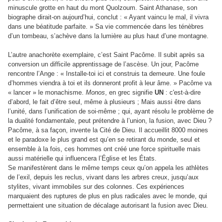
minuscule grotte en haut du mont Quolzoum. Saint Athanase, son
biographe dirait-on aujourd’hui, conclut : « Ayant vaincu le mal, il vivra
dans une béatitude parfaite. » Sa vie commencée dans les ténèbres
d’un tombeau, s’achève dans la lumière au plus haut d’une montagne.
L’autre anachorète exemplaire, c’est Saint Pacôme. Il subit après sa
conversion un difficile apprentissage de l’ascèse. Un jour, Pacôme
rencontre l’Ange : « Installe-toi ici et construis ta demeure. Une foule
d’hommes viendra à toi et ils donneront profit à leur âme. » Pacôme va
« lancer » le monachisme.
Monos
, en grec signifie
UN
: c'est-à-dire
d’abord, le fait d’être seul, même à plusieurs ; Mais aussi être dans
l’unité, dans l’unification de soi-même ; qui, ayant résolu le problème de
la dualité fondamentale, peut prétendre à l’union, la fusion, avec Dieu ?
Pacôme, à sa façon, invente la Cité de Dieu. Il accueillit 8000 moines
et le paradoxe le plus grand est qu’en se retirant du monde, seul et
ensemble à la fois, ces hommes ont créé une force spirituelle mais
aussi matérielle qui influencera l’Église et les États.
Se manifestèrent dans le même temps ceux qu’on appela les athlètes
de l’exil, depuis les reclus, vivant dans les arbres creux, jusqu’aux
stylites, vivant immobiles sur des colonnes. Ces expériences
marquaient des ruptures de plus en plus radicales avec le monde, qui
permettaient une situation de décalage autorisant la fusion avec Dieu.