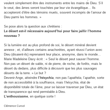
veulent simplement être des instruments entre les mains de Dieu. S’il
le veut, des âmes seront touchées par leur vie évangélique… Ils
accepteront d’être des témoins muets, souvent incompris de l’amour de
Dieu parmi les hommes. »
Se pose alors la question aux chrétiens :
Le désert est-il nécessaire aujourd’hui pour faire jaillir l’homme
nouveau ?
Si la lumière est au plus profond de soi, le désert minéral devient
annexe ; et, d’ailleurs certains anachorètes, ayant réussi l’union avec
Dieu (disaient-ils) reprenaient leur place, anonyme, dans le monde…
Marie Madeleine Davy écrit : « Seul le désert peut sauver l’homme.
Non pas un désert de sable, ni de pierre, de roche, de forêts, mais le
désert du dedans, plus difficile à découvrir que les plus sauvages
déserts de la terre. » Le but ?
Devenir Ange, atteindre
l’
hésychia
, non pas l’
apathéia
, l’
apathie
, sorte
de non accessibilité à la souffrance, mais l’
hésychia
, état de
disponibilité totale de l’âme, pour se laisser traverser par Dieu, un état
de transparence qui rend perméable à Dieu.
L’enthousiasme
, en quelque sorte !
Clémence Cursol