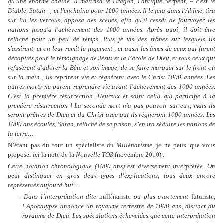
qu'une énorme chaîne. Il maîtrisa le Dragon, l'antique Serpent, – c'est le
Diable, Satan –, et l'enchaîna pour 1000 années. Il le jeta dans l'Abîme, tira
sur lui les verrous, apposa des scellés, afin qu'il cessât de fourvoyer les
nations jusqu'à l'achèvement des 1000 années. Après quoi, il doit être
relâché pour un peu de temps. Puis je vis des trônes sur lesquels ils
s'assirent, et on leur remit le jugement ; et aussi les âmes de ceux qui furent
décapités pour le témoignage de Jésus et la Parole de Dieu, et tous ceux qui
refusèrent d'adorer la Bête et son image, de se faire marquer sur le front ou
sur la main ; ils reprirent vie et régnèrent avec le Christ 1000 années. Les
autres morts ne purent reprendre vie avant l'achèvement des 1000 années.
C'est la première résurrection. Heureux et saint celui qui participe à la
première résurrection ! La seconde mort n'a pas pouvoir sur eux, mais ils
seront prêtres de Dieu et du Christ avec qui ils régneront 1000 années. Les
1000 ans écoulés, Satan, relâché de sa prison, s’en ira séduire les nations de
la terre…
N’étant pas du tout un spécialiste du
Millénarisme
, je ne peux que vous
proposer ici la note de la
Nouvelle TOB
(novembre 2010) :
Cette notation chronologique (1000 ans) est diversement interprétée. On
peut distinguer en gros deux types d’explications, tous deux encore
représentés aujourd’hui :
- Dans l’interprétation dite
millénariste
ou plus exactement
futuriste
,
l’Apocalypse annonce un royaume terrestre de 1000 ans, distinct du
royaume de Dieu. Les spéculations échevelées que cette interprétation