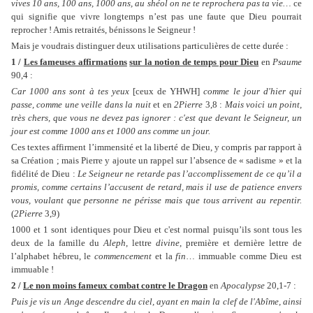
vives 10 ans, 100 ans, 1000 ans, au shéol on ne te reprochera pas ta vie…
ce
qui signifie que vivre longtemps n’est pas une faute que Dieu pourrait
reprocher ! Amis retraités, bénissons le Seigneur !
Mais je voudrais distinguer deux utilisations particulières de cette durée :
1 /
Les fameuses affirmations
sur la notion de temps pour Dieu
en
Psaume
90,4 :
Car 1000 ans sont à tes yeux
[ceux de YHWH]
comme le jour d'hier qui
passe, comme une veille dans la nuit
et en
2Pierre
3,8 :
Mais voici un point,
très chers, que vous ne devez pas ignorer : c'est que devant le Seigneur, un
jour est comme 1000 ans et 1000 ans comme un jour.
Ces textes affirment l’immensité et la liberté de Dieu, y compris par rapport à
sa Création ; mais Pierre y ajoute un rappel sur l’absence de « sadisme » et la
fidélité de Dieu :
Le Seigneur ne retarde pas l’accomplissement de ce qu’il a
promis, comme certains l’accusent de retard, mais il use de patience envers
vous, voulant que personne ne périsse mais que tous arrivent au repentir.
(
2Pierre
3,9)
1000 et 1 sont identiques pour Dieu et c'est normal puisqu’ils sont tous les
deux de la famille du
Aleph
, lettre
divine
, première et dernière lettre de
l’alphabet hébreu, le
commencement
et la
fin
… immuable comme Dieu est
immuable !
2 /
Le non moins fameux combat contre le Dragon
en
Apocalypse
20,1-7 :
Puis je vis un Ange descendre du ciel, ayant en main la clef de l'Abîme, ainsi