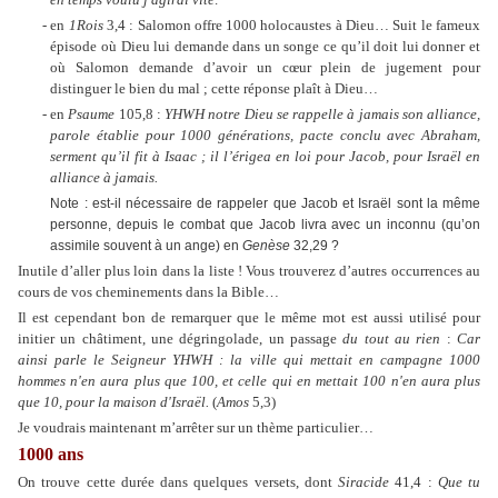
- en
1Rois
3,4 : Salomon offre 1000 holocaustes à Dieu… Suit le fameux
épisode où Dieu lui demande dans un songe ce qu’il doit lui donner et
où Salomon demande d’avoir un cœur plein de jugement pour
distinguer le bien du mal ; cette réponse plaît à Dieu…
- en
Psaume
105,8 :
YHWH notre Dieu se rappelle à jamais son alliance,
parole établie pour 1000 générations, pacte conclu avec Abraham,
serment qu’il fit à Isaac ; il l’érigea en loi pour Jacob, pour Israël en
alliance à jamais.
Note : est-il nécessaire de rappeler que Jacob et Israël sont la même
personne, depuis le combat que Jacob livra avec un inconnu (qu’on
assimile souvent à un ange) en
Genèse
32,29 ?
Inutile d’aller plus loin dans la liste ! Vous trouverez d’autres occurrences au
cours de vos cheminements dans la Bible…
Il est cependant bon de remarquer que le même mot est aussi utilisé pour
initier un châtiment, une dégringolade, un passage
du tout au rien
:
Car
ainsi parle le Seigneur YHWH : la ville qui mettait en campagne 1000
hommes n'en aura plus que 100, et celle qui en mettait 100 n'en aura plus
que 10, pour la maison d'Israël.
(
Amos
5,3)
Je voudrais maintenant m’arrêter sur un thème particulier…
1000 ans
On trouve cette durée dans quelques versets, dont
Siracide
41,4 :
Que tu