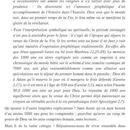
a occasionnées ont amené les exégètes à s’y rallier avec plus de
prudence : ils discernent ici l’annonce prophétique d’un
accomplissement de l’histoire dans l’histoire. Dieu veut que le monde
soit, dans un premier temps de la Fin, le lieu même où se manifeste la
gloire de la révélation.
- Pour l’interprétation symbolique ou spirituelle, la période envisagée
n’est pas à atteindre pour le futur : il s’agit de l’époque qui sépare la
venue du Christ de la Fin. Si les verbes sont au futur il ne faut y voir
qu’une manière d’expression prophétique traditionnelle. En effet, dès
que Jésus apparaît Satan est lié (voir Matthieu 12,25-29). La mention
des 1000 ans est alors expliquée soit comme un emprunt à une
chronologie du monde bâtie sur le schéma d’une semaine cosmique de
7000 ans, soit plus vraisemblablement comme une allusion aux
spéculations sur le séjour du premier homme dans le paradis : Dieu dit
à Adam qu’il mourra le jour où il mangera le fruit défendu (Genèse
2,17), or il est mort à l’âge de 930 ans (Genèse 5,5), mais selon Psaume
90,4 1000 ans sont un jour pour Dieu. Le royaume de 1000 ans
signifierait alors que la venue du Christ permet déjà maintenant au
croyant un véritable accès à la vie paradisiaque (voir Apocalypse 2,7).
Qu’ajouter à d’aussi limpides explications ? Sans doute qu’on aura besoin
d’au moins 1000 ans pour les comprendre ; peut-être qu'avec un coup de
pouce de Dieu on les aura comprises demain, amis lecteurs...
Mais fi de la vaine critique ! Réjouissons-nous de vivre ensemble dans