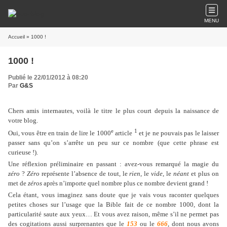
MENU
Accueil
» 1000 !
1000 !
Publié le 22/01/2012 à 08:20
Par
G&S
Chers amis internautes, voilà le titre le plus court depuis la naissance de
votre blog.
e
1
Oui, vous être en train de lire le 1000
article
et je ne pouvais pas le laisser
passer sans qu’on s’arrête un peu sur ce nombre (que cette phrase est
curieuse !).
Une réflexion préliminaire en passant : avez-vous remarqué la magie du
zéro
?
Zéro
représente l’absence de tout, le
rien
, le
vide
, le
néant
et plus on
met de
zéros
après n’importe quel nombre plus ce nombre devient grand !
Cela étant, vous imaginez sans doute que je vais vous raconter quelques
petites choses sur l’usage que la Bible fait de ce nombre 1000, dont la
particularité saute aux yeux… Et vous avez raison, même s’il ne permet pas
des cogitations aussi surprenantes que le
153
ou le
666
, dont nous avons