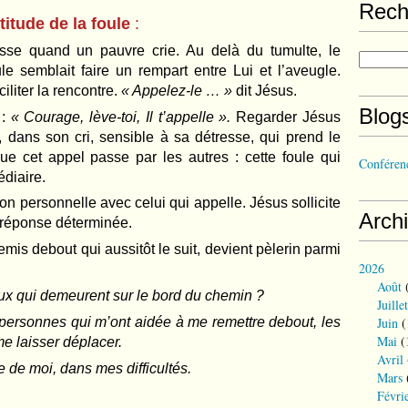
Rech
titude de la foule
:
esse quand un pauvre crie. Au delà du tumulte, le
e semblait faire un rempart entre Lui et l’aveugle.
ciliter la rencontre.
« Appelez-le … »
dit Jésus.
Blog
 :
« Courage, lève-toi, Il t’appelle ».
Regarder Jésus
, dans son cri, sensible à sa détresse, qui prend le
que cet appel passe par les autres : cette foule qui
Conférenc
édiaire.
on personnelle avec celui qui appelle. Jésus sollicite
Arch
e réponse déterminée.
is debout qui aussitôt le suit, devient pèlerin parmi
2026
Août
(
eux qui demeurent sur le bord du chemin ?
Juillet
personnes qui m’ont aidée à me remettre debout, les
Juin
(
Mai
(
e laisser déplacer.
Avril
 de moi, dans mes difficultés.
Mars
Févri