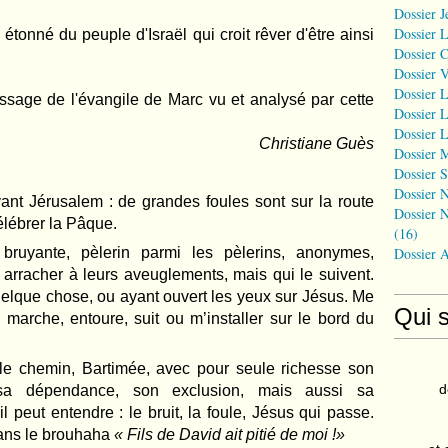
Dossier J
Dossier 
étonné du peuple d'Israël qui croit rêver d'être ainsi
Dossier 
Dossier 
Dossier L
ssage de l'évangile de Marc vu et analysé par cette
Dossier L
Dossier L
Christiane Guès
Dossier 
Dossier S
Dossier N
vant Jérusalem : de grandes foules sont sur la route
Dossier N
élébrer la Pâque.
(16)
 bruyante, pèlerin parmi les pèlerins, anonymes,
Dossier 
 arracher à leurs aveuglements, mais qui le suivent.
elque chose, ou ayant ouvert les yeux sur Jésus. Me
Qui 
 marche, entoure, suit ou m’installer sur le bord du
le chemin, Bartimée, avec pour seule richesse son
d
sa dépendance, son exclusion, mais aussi sa
il peut entendre : le bruit, la foule, Jésus qui passe.
dans le brouhaha
« Fils de David ait pitié de moi !»