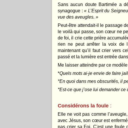
Sans aucun doute Bartimée a dé
synagogue :
« L’Esprit du Seigneur
vue des aveugles. »
Peut-être attendait-il le passage 
le voilà qui passe, son cœur ne peut
de foi, il crie cette prière accumu
rien ne peut arrêter la voix de 
maintenant qu’il faut crier vers c
passé et la lumière est entrée dans
Me laisser atteindre par ce modèle
*
Quels mots ai-je envie de faire ja
*En quoi dans mes obscurités, il pe
*Est-ce que j’ose lui demander ce d
Considérons la foule
:
Elle ne voit pas comme l’aveugle,
avec Jésus, son cœur est enfermé d
pas crier sa Foi. C'est une foule 