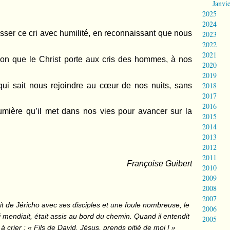
Janvi
2025
2024
er ce cri avec humilité, en reconnaissant que nous
2023
2022
2021
ion que le Christ porte aux cris des hommes, à nos
2020
2019
2018
ui sait nous rejoindre au cœur de nos nuits, sans
2017
2016
umière qu’il met dans nos vies pour avancer sur la
2015
2014
2013
2012
2011
Françoise Guibert
2010
2009
2008
2007
it de Jéricho avec ses disciples et une foule nombreuse, le
2006
 mendiait, était assis au bord du chemin. Quand il entendit
2005
à crier : « Fils de David, Jésus, prends pitié de moi ! »