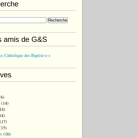
erche
s amis de G&S
e Catholique des Baptisé-e-s
ives
6)
(14)
14)
14)
(17)
(15)
er
(16)