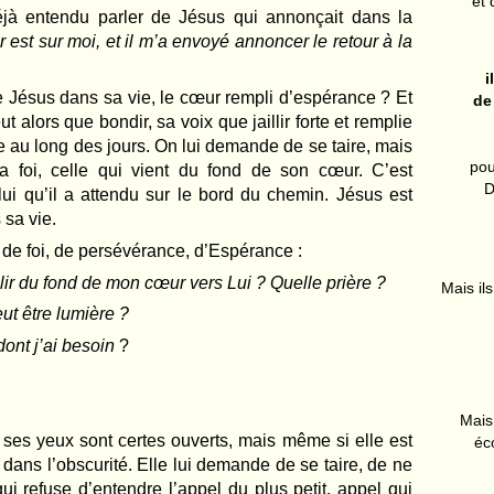
et 
jà entendu parler de Jésus qui annonçait dans la
 est sur moi, et il m’a envoyé annoncer le retour à la
i
de Jésus dans sa vie, le cœur rempli d’espérance ? Et
de
 alors que bondir, sa voix que jaillir forte et remplie
lée au long des jours. On lui demande de se taire, mais
pou
la foi, celle qui vient du fond de son cœur. C’est
D
elui qu’il a attendu sur le bord du chemin. Jésus est
 sa vie.
 de foi, de persévérance, d’Espérance :
illir du fond de mon cœur vers Lui ? Quelle prière ?
Mais ils
ut être lumière ?
ont j’ai besoin
?
Mais 
 ses yeux sont certes ouverts, mais même si elle est
éc
ans l’obscurité. Elle lui demande de se taire, de ne
qui refuse d’entendre l’appel du plus petit, appel qui