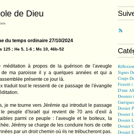
role de Dieu
Suiv
iers
 du temps ordinaire 27/10/2024
Ps 125 ; He 5, 1-6 ; Mc 10, 46b-52
Caté
Réflexio
e méditation à propos de la guérison de l'aveugle
Signes D
e de ma paroisse il y a quelques années et qui a
Coups De
'assemblée présente ce jour là.
Fioretti
(
traduit tout le ressenti de ce passage de l'évangile
D'une All
éditation.
Dossiers
(
Garrigues
, je me tourne vers Jérémie qui introduit le passage
Dossier 
le peuple d'Israël qui revient de 70 ans d'exil à
Dossier L
ibles parmi ce peuple : l'aveugle et le boiteux, la
Dossier L
hée. Jérémy se charge de les conduire hors de cette
Dossier C
années par un droit chemin où ils ne trébucheront pas.
Dossier E