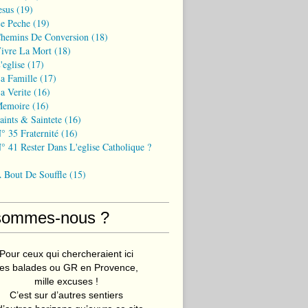
esus
(19)
Le Peche
(19)
Chemins De Conversion
(18)
Vivre La Mort
(18)
'eglise
(17)
a Famille
(17)
a Verite
(16)
Memoire
(16)
aints & Saintete
(16)
° 35 Fraternité
(16)
° 41 Rester Dans L'eglise Catholique ?
A Bout De Souffle
(15)
sommes-nous ?
Pour ceux qui chercheraient ici
es balades ou GR en Provence,
mille excuses !
C’est sur d’autres sentiers