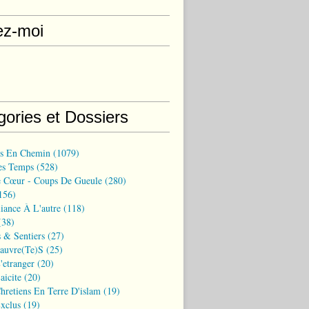
ez-moi
gories et Dossiers
ns En Chemin
(1079)
es Temps
(528)
 Cœur - Coups De Gueule
(280)
156)
iance À L'autre
(118)
38)
 & Sentiers
(27)
Pauvre(te)s
(25)
'etranger
(20)
aicite
(20)
hretiens En Terre D'islam
(19)
xclus
(19)