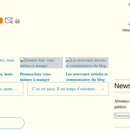
0
nous
s, mais
Donnez-leur vous-
Les nouveaux articles et
mêmes à manger
commentaires du blog
News
Guerre à Gaza : entre mythe et Histoire sainte, quelle place pour la vérité ?
C’en est assez. Il est temps d’ordonner des femmes au diaconat
Abonnez-v
publiés.