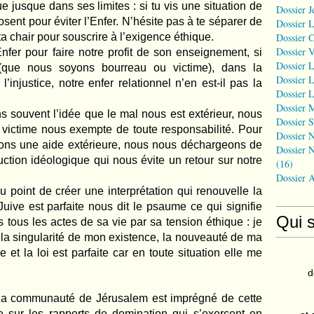
 jusque dans ses limites : si tu vis une situation de
Dossier J
sent pour éviter l’Enfer. N’hésite pas à te séparer de
Dossier 
 ta chair pour souscrire à l’exigence éthique.
Dossier 
Dossier 
nfer pour faire notre profit de son enseignement, si
Dossier L
(que nous soyons bourreau ou victime), dans la
Dossier L
injustice, notre enfer relationnel n’en est-il pas la
Dossier L
Dossier 
 souvent l’idée que le mal nous est extérieur, nous
Dossier S
victime nous exempte de toute responsabilité. Pour
Dossier N
itons une aide extérieure, nous nous déchargeons de
Dossier N
ction idéologique qui nous évite un retour sur notre
(16)
Dossier 
u point de créer une interprétation qui renouvelle la
uive est parfaite nous dit le psaume ce qui signifie
Qui 
ous les actes de sa vie par sa tension éthique : je
 la singularité de mon existence, la nouveauté de ma
e et la loi est parfaite car en toute situation elle me
d
 la communauté de Jérusalem est imprégné de cette
de sur les rapports de domination qui s’exercent en