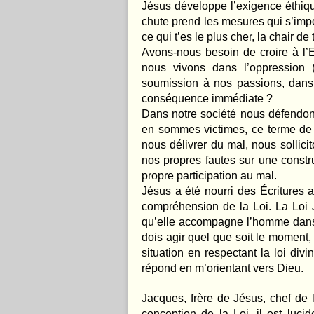
Jésus développe l’exigence éthique
chute prend les mesures qui s’impo
ce qui t’es le plus cher, la chair de
Avons-nous besoin de croire à l’E
nous vivons dans l’oppression 
soumission à nos passions, dans l’
conséquence immédiate ?
Dans notre société nous défendons
en sommes victimes, ce terme de 
nous délivrer du mal, nous sollic
nos propres fautes sur une constru
propre participation au mal.
Jésus a été nourri des Écritures a
compréhension de la Loi. La Loi J
qu’elle accompagne l’homme dans t
dois agir quel que soit le moment,
situation en respectant la loi divin
répond en m’orientant vers Dieu.
Jacques, frère de Jésus, chef de
conception de la Loi, il est luci