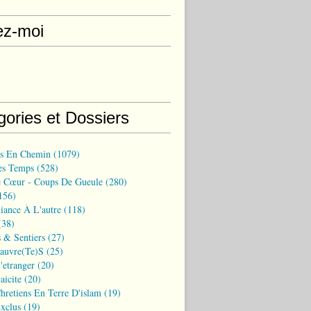
ez-moi
gories et Dossiers
ns En Chemin
(1079)
es Temps
(528)
 Cœur - Coups De Gueule
(280)
156)
iance À L'autre
(118)
38)
 & Sentiers
(27)
Pauvre(te)s
(25)
'etranger
(20)
aicite
(20)
hretiens En Terre D'islam
(19)
xclus
(19)