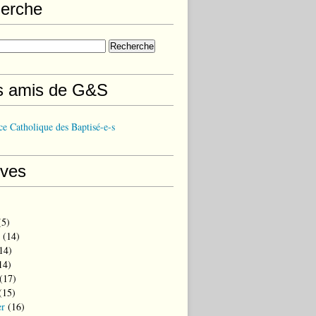
erche
s amis de G&S
e Catholique des Baptisé-e-s
ives
5)
(14)
14)
14)
(17)
(15)
er
(16)