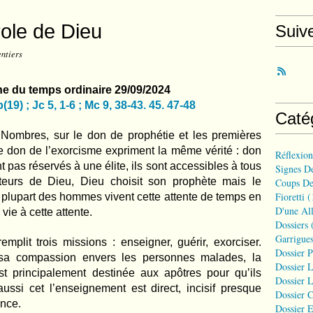
role de Dieu
Suiv
entiers
 du temps ordinaire 29/09/2024
(19) ; Jc 5, 1-6 ; Mc 9, 38-43. 45. 47-48
Caté
 Nombres, sur le don de prophétie et les premières
le don de l’exorcisme expriment la même vérité : don
Réflexio
 pas réservés à une élite, ils sont accessibles à tous
Signes D
iteurs de Dieu, Dieu choisit son prophète mais le
Coups De
Fioretti
(
a plupart des hommes vivent cette attente de temps en
D'une All
ie à cette attente.
Dossiers
(
Garrigues
plit trois missions : enseigner, guérir, exorciser.
Dossier 
e sa compassion envers les personnes malades, la
Dossier L
t principalement destinée aux apôtres pour qu’ils
Dossier L
ussi cet l’enseignement est direct, incisif presque
Dossier C
ance.
Dossier E