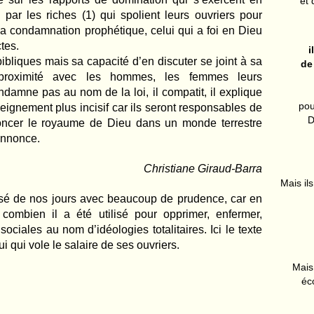
et 
 par les riches (1) qui spolient leurs ouvriers pour
 la condamnation prophétique, celui qui a foi en Dieu
tes.
i
bibliques mais sa capacité d’en discuter se joint à sa
de
 proximité avec les hommes, les femmes leurs
ondamne pas au nom de la loi, il compatit, il explique
pou
eignement plus incisif car ils seront responsables de
D
noncer le royaume de Dieu dans un monde terrestre
 annonce.
Christiane Giraud-Barra
Mais ils
ilisé de nos jours avec beaucoup de prudence, car en
ombien il a été utilisé pour opprimer, enfermer,
ciales au nom d’idéologies totalitaires. Ici le texte
i qui vole le salaire de ses ouvriers.
Mais 
éc