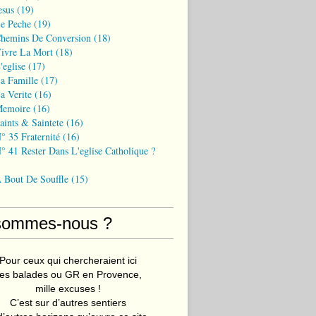
esus
(19)
Le Peche
(19)
Chemins De Conversion
(18)
Vivre La Mort
(18)
'eglise
(17)
a Famille
(17)
a Verite
(16)
Memoire
(16)
aints & Saintete
(16)
° 35 Fraternité
(16)
° 41 Rester Dans L'eglise Catholique ?
A Bout De Souffle
(15)
sommes-nous ?
Pour ceux qui chercheraient ici
es balades ou GR en Provence,
mille excuses !
C’est sur d’autres sentiers