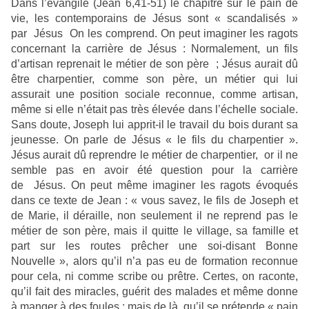
Dans l’évangile (Jean 6,41-51) le chapitre sur le pain de
vie, les contemporains de Jésus sont « scandalisés »
par Jésus On les comprend. On peut imaginer les ragots
concernant la carrière de Jésus : Normalement, un fils
d’artisan reprenait le métier de son père ; Jésus aurait dû
être charpentier, comme son père, un métier qui lui
assurait une position sociale reconnue, comme artisan,
même si elle n’était pas très élevée dans l’échelle sociale.
Sans doute, Joseph lui apprit-il le travail du bois durant sa
jeunesse. On parle de Jésus « le fils du charpentier ».
Jésus aurait dû reprendre le métier de charpentier, or il ne
semble pas en avoir été question pour la carrière
de Jésus. On peut même imaginer les ragots évoqués
dans ce texte de Jean : « vous savez, le fils de Joseph et
de Marie, il déraille, non seulement il ne reprend pas le
métier de son père, mais il quitte le village, sa famille et
part sur les routes prêcher une soi-disant Bonne
Nouvelle », alors qu’il n’a pas eu de formation reconnue
pour cela, ni comme scribe ou prêtre. Certes, on raconte,
qu’il fait des miracles, guérit des malades et même donne
à manger à des foules ; mais de là, qu’il se prétende « pain