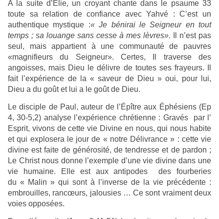
A la suite d’Élie, un croyant chante dans le psaume 33
toute sa relation de confiance avec Yahvé : C’est un
authentique mystique :
« Je bénirai le Seigneur en tout
temps ; sa louange sans cesse à mes lèvres»
. Il n’est pas
seul, mais appartient à une communauté de pauvres
«magnifieurs du Seigneur». Certes, Il traverse des
angoisses, mais Dieu le délivre de toutes ses frayeurs. Il
fait l’expérience de la « saveur de Dieu » oui, pour lui,
Dieu a du goût et lui a le goût de Dieu.
Le disciple de Paul, auteur de l’Épître aux Éphésiens (Ep
4, 30-5,2) analyse l’expérience chrétienne : Gravés par l’
Esprit, vivons de cette vie Divine en nous, qui nous habite
et qui explosera le jour de « notre Délivrance » : cette vie
divine est faite de générosité, de tendresse et de pardon ;
Le Christ nous donne l’exemple d’une vie divine dans une
vie humaine. Elle est aux antipodes des fourberies
du « Malin » qui sont à l’inverse de la vie précédente :
embrouilles, rancœurs, jalousies … Ce sont vraiment deux
voies opposées.