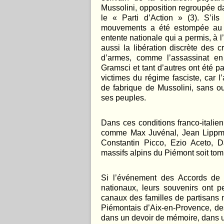
Mussolini, opposition regroupée 
le « Parti d’Action » (3). S’i
mouvements a été estompée au m
entente nationale qui a permis, à 
aussi la libération discrète des c
d’armes, comme l’assassinat en
Gramsci et tant d’autres ont été p
victimes du régime fasciste, car l
de fabrique de Mussolini, sans oub
ses peuples.
Dans ces conditions franco-itali
comme Max Juvénal, Jean Lippmann
Constantin Picco, Ezio Aceto, Da
massifs alpins du Piémont soit to
Si l’événement des Accords de 
nationaux, leurs souvenirs ont p
canaux des familles de partisans
Piémontais d’Aix-en-Provence, des
dans un devoir de mémoire, dans u