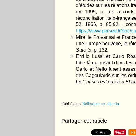
d’études sur les relations f
en 1995, « Les accords
réconciliation italo-françai
52, 1966, p. 85-92 – contri
https://www.persee.fr/do
Mireille Provansal et France
une Europe nouvelle, le rô
Saretto
, p. 132.
Emilio Lussi et Carlo Ros
Libertà qui devint dans les 
Carlo et Nello furent ass
des Cagoulards sur les ordr
Le Christ s’est arrêté à Ebol
Publié dans
Réflexions en chemin
Partager cet article
Re