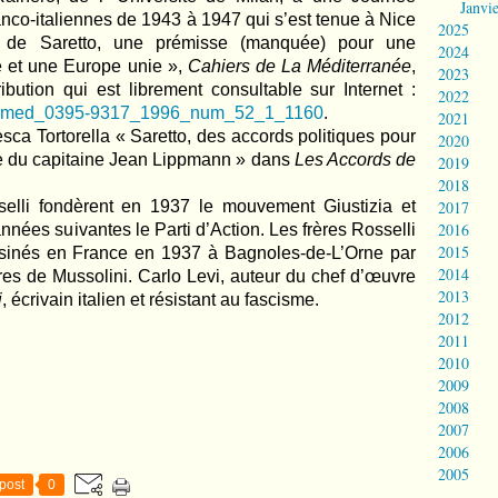
Janvi
ranco-italiennes de 1943 à 1947 qui s’est tenue à Nice
2025
 de Saretto, une prémisse (manquée) pour une
2024
se et une Europe unie »,
Cahiers de La Méditerranée
,
2023
bution qui est librement consultable sur Internet :
2022
c/camed_0395-9317_1996_num_52_1_1160
.
2021
sca Tortorella « Saretto, des accords politiques pour
2020
le du capitaine Jean Lippmann » dans
Les Accords de
2019
2018
2017
selli fondèrent en 1937 le mouvement Giustizia et
2016
années suivantes le Parti d’Action. Les frères Rosselli
2015
assinés en France en 1937 à Bagnoles-de-L’Orne par
2014
es de Mussolini. Carlo Levi, auteur du chef d’œuvre
2013
i
, écrivain italien et résistant au fascisme.
2012
2011
2010
2009
2008
2007
2006
2005
post
0