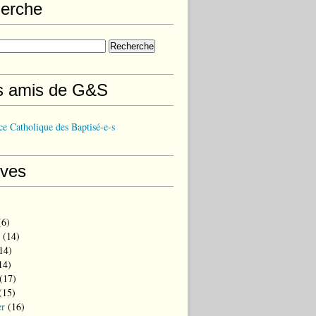
erche
s amis de G&S
e Catholique des Baptisé-e-s
ives
6)
(14)
14)
14)
(17)
(15)
er
(16)