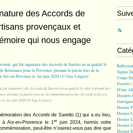
gnature des Accords de
Suiv
rtisans provençaux et
mémoire qui nous engage
Caté
Réflexio
Signes D
Coups De
Fioretti
(
ui fut signataire des Accords de Saretto en sa qualité le chef régional des
D'une All
ce, prenant la parole lors de la commémoration des Accords à Aix-en-
Dossiers
(
 le 1er juin 2024 (© Guy Liégois)
Garrigues
Dossier 
Dossier L
moration des Accords de Saretto (1) qui a eu lieu,
Dossier L
er
, à Aix-en-Provence le 1
juin 2024, hormis votre
Dossier C
ommémoration, peut-être n’oserez-vous pas dire que
Dossier E