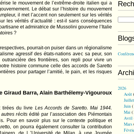
Rech
érise le mouvement de l’extrême-droite italien qui a
 gouvernement. Le débat sur l’histoire du mouvement
’ampleur, il met l’accent non seulement sur les vérités
r les vérités d’actualité : est-il sans conséquences
partisane et admiratrice de Mussolini gouverne l’Italie
toires ?
Blog
espectives, pourrait-on puiser dans un régionalisme
Conférenc
alisme agressif des états-nations avec sa peur, son
e outrancière des frontières, son repli pour vivre un
 notre histoire commune celle des accords de Saretto
Arch
tières pour partager l’amitié, le pain, et les risques
2026
ne Giraud Barra, Alain Barthélemy-Vigouroux
Août
(
Juillet
Juin
(
 tirées du livre
Les Accords de Saretto. Mai 1944.
Mai
(
autres récits
édité par l’association des Piémontais
Avril
s. Pour en savoir plus sur le contexte politique et
Mars
retto, on pourra également consulter la contribution
Févri
ainero, de l ’Université de Milan, à une Journée