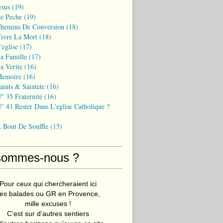
esus
(19)
Le Peche
(19)
Chemins De Conversion
(18)
Vivre La Mort
(18)
'eglise
(17)
a Famille
(17)
a Verite
(16)
Memoire
(16)
aints & Saintete
(16)
° 35 Fraternité
(16)
° 41 Rester Dans L'eglise Catholique ?
A Bout De Souffle
(15)
sommes-nous ?
Pour ceux qui chercheraient ici
es balades ou GR en Provence,
mille excuses !
C’est sur d’autres sentiers