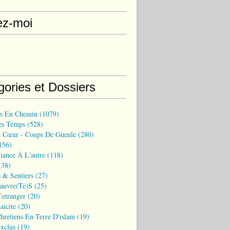
ez-moi
gories et Dossiers
ns En Chemin
(1079)
es Temps
(528)
 Cœur - Coups De Gueule
(280)
156)
iance À L'autre
(118)
38)
 & Sentiers
(27)
Pauvre(te)s
(25)
'etranger
(20)
aicite
(20)
hretiens En Terre D'islam
(19)
xclus
(19)