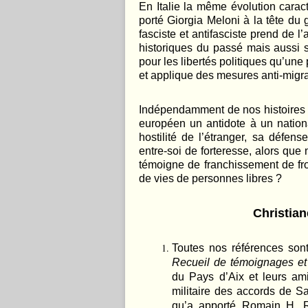
En Italie la même évolution caract
porté Giorgia Meloni à la tête du
fasciste et antifasciste prend de l
historiques du passé mais aussi su
pour les libertés politiques qu’une 
et applique des mesures anti-migra
Indépendamment de nos histoires r
européen un antidote à un nation
hostilité de l’étranger, sa défens
entre-soi de forteresse, alors que
témoigne de franchissement de fron
de vies de personnes libres ?
Christia
Toutes nos références sont
Recueil de témoignages et 
du Pays d’Aix et leurs ami
militaire des accords de Sa
qu’a apporté Romain H. R