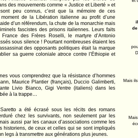
et 
dans des mouvements comme « Justice et Liberté » et
ls sont peu connus, c’est que la mémoire de ces
oment de la Libération italienne au profit d’une
i
l’aide d’un référendum, la chute de la monarchie mais
de
riminels fascistes des prisons italiennes. Leurs faits
 France des Frères Roselli, le martyre d’Antonio
assés sous silence ! Pourtant nombreuses étaient les
pou
’assassinat des opposants politiques était la marque
D
lier sa guerre coloniale atroce contre l’Éthiopie et
ennes vous comprendrez que la résistance d’hommes
Mais ils
, Maurice Plantier (français), Duccio Galimberti,
nte Livio Bianco, Gigi Ventre (italiens) dans les
mbée à la trappe…
Saretto a été écrasé sous les récits des romans
erduré chez les survivants, non seulement par les
Mais 
 mais aussi par les canaux d’associations comme les
éc
 historiens, de ceux et celles qui se sont impliqués
n legs à transmettre aux générations plus jeunes.