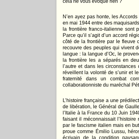
cela ne vous évoque rien ?
N’en ayez pas honte, les Accords d
en mai 1944 entre des maquisards
la frontière franco-italienne son
Parce qu’il s’agit d’un accord régi
côté de la frontière par le fleuve
recouvre des peuples qui vivent de
langue : la langue d’Oc, le proven
la frontière les a séparés en de
l’autre et dans les circonstances
réveillent la volonté de s’unir et
fraternité dans un combat cont
collaborationniste du maréchal Pét
L’histoire française a une prédilec
de libération, le Général de Gaull
l’Italie à la France du 10 Juin 1
faisant il méconnaissait l’histoir
par le fascisme italien mais en bu
proue comme Émilio Lussu, héros
écrivain de la condition paysa