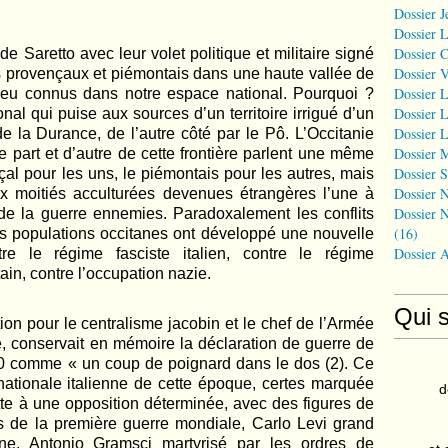
Dossier J
Dossier 
Dossier 
e Saretto avec leur volet politique et militaire signé
Dossier 
 provençaux et piémontais dans une haute vallée de
Dossier L
t peu connus dans notre espace national. Pourquoi ?
Dossier L
onal qui puise aux sources d’un territoire irrigué d’un
Dossier L
 de la Durance, de l’autre côté par le Pô. L’Occitanie
Dossier 
 part et d’autre de cette frontière parlent une même
Dossier S
çal pour les uns, le piémontais pour les autres, mais
Dossier N
ux moitiés acculturées devenues étrangères l’une à
Dossier N
 de la guerre ennemies. Paradoxalement les conflits
(16)
 les populations occitanes ont développé une nouvelle
Dossier 
re le régime fasciste italien, contre le régime
ain, contre l’occupation nazie.
Qui 
tion pour le centralisme jacobin et le chef de l’Armée
e, conservait en mémoire la déclaration de guerre de
940 comme « un coup de poignard dans le dos (2). Ce
e nationale italienne de cette époque, certes marquée
d
tte à une opposition déterminée, avec des figures de
 de la première guerre mondiale, Carlo Levi grand
nne, Antonio Gramsci martyrisé par les ordres de