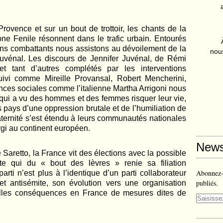
vence et sur un bout de trottoir, les chants de la
ne Fenile résonnent dans le trafic urbain. Entourés
ens combattants nous assistons au dévoilement de la
nous
vénal. Les discours de Jennifer Juvénal, de Rémi
t tant d’autres complétés par les interventions
uivi comme Mireille Provansal, Robert Mencherini,
nces sociales comme l’italienne Martha Arrigoni nous
 qui a vu des hommes et des femmes risquer leur vie,
rs pays d’une oppression brutale et de l’humiliation de
raternité s’est étendu à leurs communautés nationales
rgi au continent européen.
News
Saretto, la France vit des élections avec la possible
oite qui du « bout des lèvres » renie sa filiation
Abonnez-v
parti n’est plus à l’identique d’un parti collaborateur
publiés.
 et antisémite, son évolution vers une organisation
uelles conséquences en France de mesures dites de