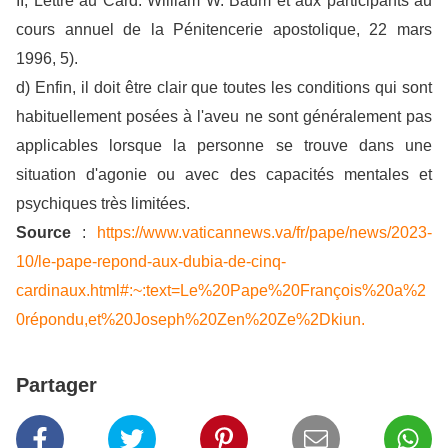
II, Lettre au Card. William W. Baum et aux participants au
cours annuel de la Pénitencerie apostolique, 22 mars
1996, 5).
d) Enfin, il doit être clair que toutes les conditions qui sont
habituellement posées à l'aveu ne sont généralement pas
applicables lorsque la personne se trouve dans une
situation d'agonie ou avec des capacités mentales et
psychiques très limitées.
Source
:
https://www.vaticannews.va/fr/pape/news/2023-
10/le-pape-repond-aux-dubia-de-cinq-
cardinaux.html#:~:text=Le%20Pape%20François%20a%2
0répondu,et%20Joseph%20Zen%20Ze%2Dkiun.
Partager