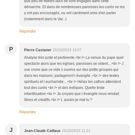
que peu de fidèles laïcs se sont engagés dans cette
démarche. Et dans de nombreuses paroisses les curés ne les
y ont pas encouragés, ou ont carrément omis d'en parler
(notamment dans le Var...)
Répondre
P
Pierre Castaner
25/10/2023 16:07
Analyse très juste et pertinente.<br /> La venue du pape quel
spectacle alors que les églises, paroisses se vident....<br /> J
ose croire que ce vide s ouvrira sur des petits groupes qui
dans les maisons, partageront l évangile ,<br /> des textes
spirituels et l eucharistie....<br /> Hélas les cathos attendent
tout des curés <br /> et des évêques. Quelle triste
infantilisation.<br /> Je croyais que l évangile nous rendait
libres et créatifs.<br /> L aurais-je mal lu ?
Répondre
J
Jean-Claude Caillaux
25/10/2023 11:21