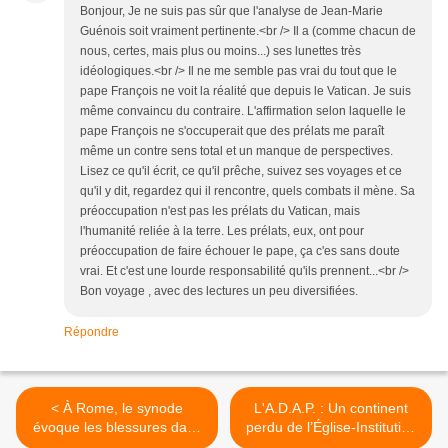
Bonjour, Je ne suis pas sûr que l'analyse de Jean-Marie
Guénois soit vraiment pertinente.<br /> Il a (comme chacun de
nous, certes, mais plus ou moins...) ses lunettes très
idéologiques.<br /> Il ne me semble pas vrai du tout que le
pape François ne voit la réalité que depuis le Vatican. Je suis
même convaincu du contraire. L'affirmation selon laquelle le
pape François ne s'occuperait que des prélats me paraît
même un contre sens total et un manque de perspectives.
Lisez ce qu'il écrit, ce qu'il prêche, suivez ses voyages et ce
qu'il y dit, regardez qui il rencontre, quels combats il mène. Sa
préoccupation n'est pas les prélats du Vatican, mais
l'humanité reliée à la terre. Les prélats, eux, ont pour
préoccupation de faire échouer le pape, ça c'es sans doute
vrai. Et c'est une lourde responsabilité qu'ils prennent...<br />
Bon voyage , avec des lectures un peu diversifiées.
Répondre
< À Rome, le synode
L'A.D.A.P. : Un continent
évoque les blessures dans
perdu de l’Église-Institution
l’Église et dans le monde
>