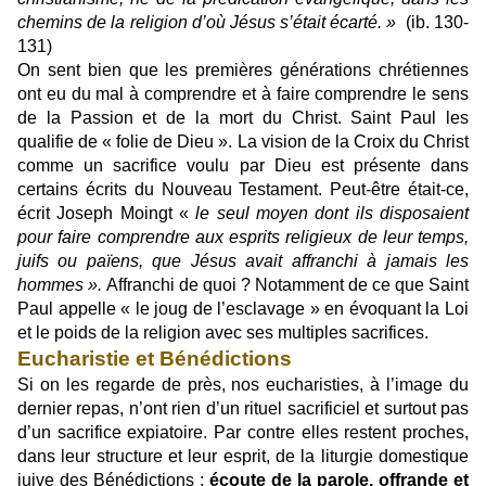
chemins de la religion d’où Jésus s’était écarté. »
(ib. 130-
131)
On sent bien que les premières générations chrétiennes
ont eu du mal à comprendre et à faire comprendre le sens
de la Passion et de la mort du Christ. Saint Paul les
qualifie de « folie de Dieu ». La vision de la Croix du Christ
comme un sacrifice voulu par Dieu est présente dans
certains écrits du Nouveau Testament. Peut-être était-ce,
écrit Joseph Moingt «
le seul moyen dont ils disposaient
pour faire comprendre aux esprits religieux de leur temps,
juifs ou païens, que Jésus avait affranchi à jamais les
hommes ».
Affranchi de quoi ? Notamment de ce que Saint
Paul appelle « le joug de l’esclavage » en évoquant la Loi
et le poids de la religion avec ses multiples sacrifices.
Eucharistie et Bénédictions
Si on les regarde de près, nos eucharisties, à l’image du
dernier repas, n’ont rien d’un rituel sacrificiel et surtout pas
d’un sacrifice expiatoire. Par contre elles restent proches,
dans leur structure et leur esprit, de la liturgie domestique
juive des Bénédictions :
écoute de la parole, offrande et