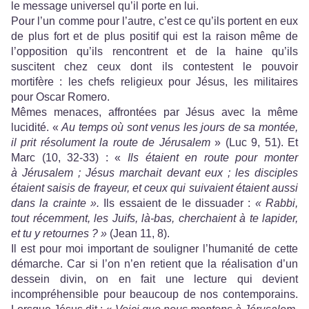
le message universel qu’il porte en lui.
Pour l’un comme pour l’autre, c’est ce qu’ils portent en eux
de plus fort et de plus positif qui est la raison même de
l’opposition qu’ils rencontrent et de la haine qu’ils
suscitent chez ceux dont ils contestent le pouvoir
mortifère : les chefs religieux pour Jésus, les militaires
pour Oscar Romero.
Mêmes menaces, affrontées par Jésus avec la même
lucidité. «
Au temps où sont venus les jours de sa montée,
il prit résolument la route de Jérusalem
» (Luc 9, 51). Et
Marc (10, 32-33) : «
Ils étaient en route pour monter
à Jérusalem ; Jésus marchait devant eux ; les disciples
étaient saisis de frayeur, et ceux qui suivaient étaient aussi
dans la crainte ».
Ils essaient de le dissuader
:
« Rabbi,
tout récemment, les Juifs, là-bas, cherchaient à te lapider,
et tu y retournes ? »
(Jean 11, 8).
Il est pour moi important de souligner l’humanité de cette
démarche. Car si l’on n’en retient que la réalisation d’un
dessein divin, on en fait une lecture qui devient
incompréhensible pour beaucoup de nos contemporains.