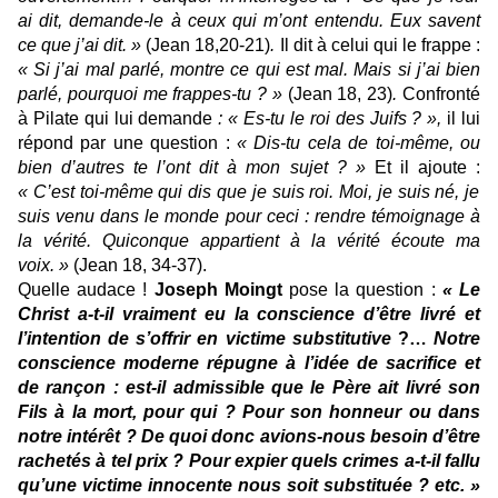
ai dit, demande-le
à ceux qui m’ont entendu. Eux savent
ce que j’ai dit. »
(Jean 18,20-21)
.
Il dit à celui qui le frappe
:
« Si j’ai mal parlé, montre ce qui est mal. Mais si j’ai bien
parlé, pourquoi me frappes-tu ? »
(Jean 18, 23)
.
Confronté
à Pilate
qui lui demande
: « Es-tu le roi des Juifs ? »,
il lui
répond par une question :
« Dis-tu cela de toi-même, ou
bien d’autres te l’ont dit à mon sujet ? »
Et il ajoute :
« C’est toi-même qui dis que je suis roi. Moi, je suis né, je
suis venu dans le monde pour ceci :
rendre témoignage à
la vérité. Quiconque appartient à la vérité écoute ma
voix. »
(Jean 18, 34-37).
Quelle audace !
Joseph Moingt
pose la question :
« Le
Christ a-t-il vraiment eu la conscience d’être livré
et
l’intention de s’offrir en victime substitutive
?…
Notre
conscience moderne répugne à l’idée de sacrifice et
de rançon :
est-il admissible que le Père ait livré son
Fils à la mort, pour qui ? Pour son honneur ou dans
notre intérêt ? De quoi donc avions-nous besoin d’être
rachetés à tel prix ? Pour expier quels crimes a-t-il fallu
qu’une victime innocente nous soit substituée ? etc. »