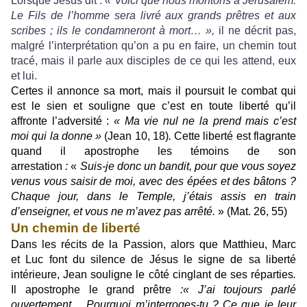
Lorsque Jésus dit :
« Voici que nous montons à Jérusalem.
Le Fils de l’homme sera livré aux grands prêtres et aux
scribes ; ils le condamneront à mort… »,
il ne décrit pas,
malgré l’interprétation qu’on a pu en faire, un chemin tout
tracé, mais il parle aux disciples de ce qui les attend, eux
et lui.
Certes il annonce sa mort, mais il poursuit le combat qui
est le sien et souligne que c’est en toute liberté qu’il
affronte l’adversité :
« Ma vie nul ne la prend mais c’est
moi qui la donne »
(Jean 10, 18)
.
Cette liberté est flagrante
quand il apostrophe les témoins de son
arrestation
:
«
Suis-je donc un bandit, pour que vous soyez
venus vous saisir de moi, avec des épées et des bâtons ?
Chaque jour, dans le Temple, j’étais assis en train
d’enseigner, et vous ne m’avez pas arrêté.
» (Mat. 26, 55)
Un chemin de liberté
Dans les récits de la Passion, alors que Matthieu, Marc
et Luc font du silence de Jésus le signe de sa liberté
intérieure, Jean souligne le côté cinglant de ses réparties
.
Il apostrophe le grand prêtre
:« J’ai toujours parlé
ouvertement… Pourquoi m’interroges-tu ? Ce que je leur