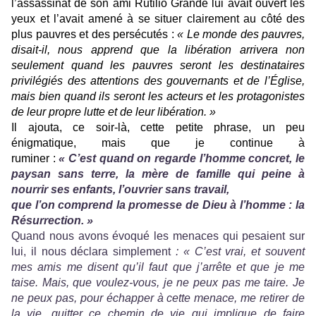
l’assassinat de son ami Rutilio Grande lui avait ouvert les
yeux et l’avait amené à se situer clairement au côté des
plus pauvres et des persécutés :
« Le monde des pauvres,
disait-il, nous apprend que la libération arrivera non
seulement quand les pauvres seront les destinataires
privilégiés des attentions des gouvernants et de l’Église,
mais bien quand ils seront les acteurs et les protagonistes
de leur propre lutte et de leur libération. »
Il ajouta, ce soir-là, cette petite phrase, un peu
énigmatique, mais que je continue à
ruminer :
« C’est quand on regarde l’homme concret, le
paysan sans terre, la mère de famille qui peine à
nourrir ses enfants, l’ouvrier sans travail,
que l’on comprend la promesse de Dieu à l’homme : la
Résurrection. »
Quand nous avons évoqué les menaces qui pesaient sur
lui, il nous déclara simplement
: « C’est vrai, et souvent
mes amis me disent qu’il faut que j’arrête et que je me
taise. Mais, que voulez-vous, je ne peux pas me taire. Je
ne peux pas, pour échapper à cette menace, me retirer de
la vie, quitter ce chemin de vie qui implique de faire