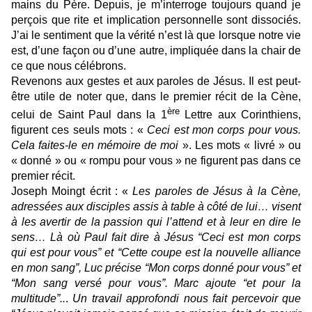
mains du Père. Depuis, je m’interroge toujours quand je
perçois que rite et implication personnelle sont dissociés.
J’ai le sentiment que la vérité n’est là que lorsque notre vie
est, d’une façon ou d’une autre, impliquée dans la chair de
ce que nous célébrons.
Revenons aux gestes et aux paroles de Jésus. Il est peut-
être utile de noter que, dans le premier récit de la Cène,
ère
celui de Saint Paul dans la 1
Lettre aux Corinthiens,
figurent ces seuls mots : «
Ceci est mon corps pour vous.
Cela faites-le en mémoire de moi
». Les mots « livré » ou
« donné » ou « rompu pour vous » ne figurent pas dans ce
premier récit.
Joseph Moingt
écrit : «
Les paroles de Jésus à la Cène,
adressées aux disciples assis à table à côté de lui… visent
à les avertir de la passion qui l’attend et à leur en dire le
sens… Là où Paul fait dire à Jésus “Ceci est mon corps
qui est pour vous” et “Cette coupe est la nouvelle alliance
en mon sang”, Luc précise “Mon corps donné pour vous” et
“Mon sang versé pour vous”. Marc ajoute “et pour la
multitude”..
.
Un travail approfondi nous fait percevoir que