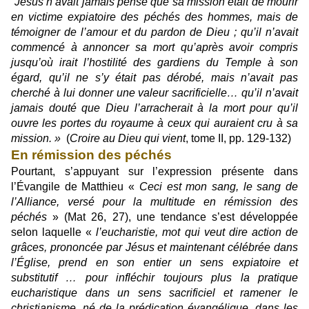
“Jésus n’avait jamais pensé que sa mission était de mourir
en victime expiatoire des péchés des hommes, mais de
témoigner de l’amour et du pardon de Dieu ; qu’il n’avait
commencé à annoncer sa mort qu’après avoir compris
jusqu’où irait l’hostilité des gardiens du Temple à son
égard, qu’il ne s’y était pas dérobé, mais n’avait pas
cherché à lui donner une valeur sacrificielle… qu’il n’avait
jamais douté que Dieu l’arracherait à la mort pour qu’il
ouvre les portes du royaume à ceux qui auraient cru à sa
mission. »
(
Croire au Dieu qui vient
, tome II, pp. 129-132)
En rémission des péchés
Pourtant, s’appuyant sur l’expression présente dans
l’Évangile de Matthieu «
Ceci est mon sang, le sang de
l’Alliance, versé pour la multitude en rémission des
péchés
» (Mat 26, 27), une tendance s’est développée
selon laquelle «
l’eucharistie, mot qui veut dire action de
grâces, prononcée par Jésus et maintenant célébrée dans
l’Église, prend en son entier un sens expiatoire et
substitutif … pour infléchir toujours plus la pratique
eucharistique dans un sens sacrificiel et ramener le
christianisme, né de la prédication évangélique, dans les