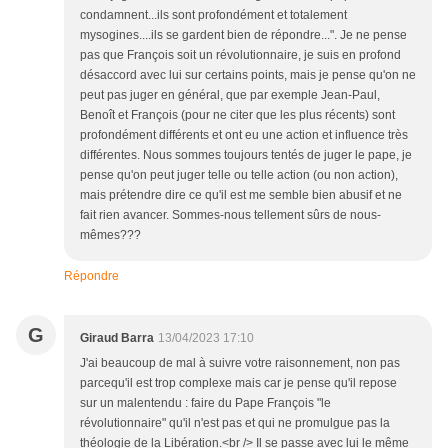
condamnent...ils sont profondément et totalement
mysogines....ils se gardent bien de répondre...". Je ne pense
pas que François soit un révolutionnaire, je suis en profond
désaccord avec lui sur certains points, mais je pense qu'on ne
peut pas juger en général, que par exemple Jean-Paul,
Benoît et François (pour ne citer que les plus récents) sont
profondément différents et ont eu une action et influence très
différentes. Nous sommes toujours tentés de juger le pape, je
pense qu'on peut juger telle ou telle action (ou non action),
mais prétendre dire ce qu'il est me semble bien abusif et ne
fait rien avancer. Sommes-nous tellement sûrs de nous-
mêmes???
Répondre
G
Giraud Barra
13/04/2023 17:10
J'ai beaucoup de mal à suivre votre raisonnement, non pas
parcequ'il est trop complexe mais car je pense qu'il repose
sur un malentendu : faire du Pape François "le
révolutionnaire" qu'il n'est pas et qui ne promulgue pas la
théologie de la Libération.<br /> Il se passe avec lui le même