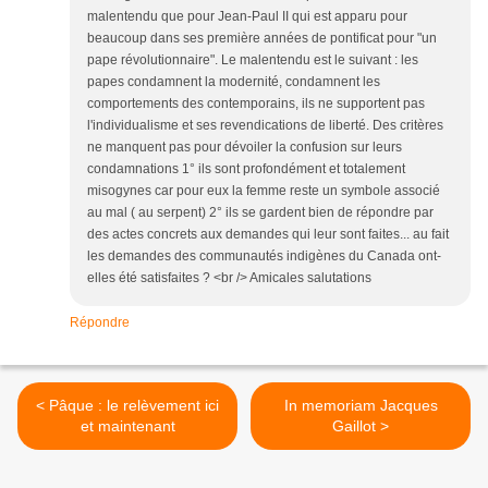
malentendu que pour Jean-Paul II qui est apparu pour
beaucoup dans ses première années de pontificat pour "un
pape révolutionnaire". Le malentendu est le suivant : les
papes condamnent la modernité, condamnent les
comportements des contemporains, ils ne supportent pas
l'individualisme et ses revendications de liberté. Des critères
ne manquent pas pour dévoiler la confusion sur leurs
condamnations 1° ils sont profondément et totalement
misogynes car pour eux la femme reste un symbole associé
au mal ( au serpent) 2° ils se gardent bien de répondre par
des actes concrets aux demandes qui leur sont faites... au fait
les demandes des communautés indigènes du Canada ont-
elles été satisfaites ? <br /> Amicales salutations
Répondre
< Pâque : le relèvement ici
In memoriam Jacques
et maintenant
Gaillot >