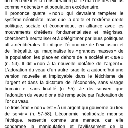
du bien-être » et la considération par le marché des exclus
comme « déchets » et population excédentaire.
Il prononce quatre « non » qui devraient tempérer le
système néolibéral, mais que la droite et l’extrême droite
politique, sociale et économique, en alliance avec les
mouvements chrétiens fondamentalistes et intégristes,
cherchent à neutraliser et à délégitimer par leurs politiques
ultra-néolibérales. Il critique l’économie de l’exclusion et
de l’inégalité, qui marginalise les « grandes masses » de
la population, les place en dehors de la société et « tue »
(n. 53). Il dit « non à la nouvelle idolâtrie de l’argent ».
L’adoration du veau d’un autre israélite a aujourd’hui une
version nouvelle et impitoyable dans le fétichisme de
l’argent et dans la dictature de l’économie, sans visage
humain et sans finalité (n. 55). Je dis souvent que
l’adoration du veau d’or a été remplacée par l’adoration de
l’or du veau.
Le troisième « non » est « à un argent qui gouverne au lieu
de servir » (n. 57-58). L’économie néolibérale méprise
l’éthique, ressentie comme une menace, car elle
condamne la manipulation et l’avilissement de la