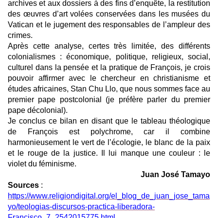
archives et aux dossiers à des fins d’enquête, la restitution
des œuvres d’art volées conservées dans les musées du
Vatican et le jugement des responsables de l’ampleur des
crimes.
Après cette analyse, certes très limitée, des différents
colonialismes : économique, politique, religieux, social,
culturel dans la pensée et la pratique de François, je crois
pouvoir affirmer avec le chercheur en christianisme et
études africaines, Stan Chu Llo, que nous sommes face au
premier pape postcolonial (je préfère parler du premier
pape décolonial).
Je conclus ce bilan en disant que le tableau théologique
de François est polychrome, car il combine
harmonieusement le vert de l’écologie, le blanc de la paix
et le rouge de la justice. Il lui manque une couleur : le
violet du féminisme.
Juan José Tamayo
Sources
:
https://www.religiondigital.org/el_blog_de_juan_jose_tama
yo/teologias-discursos-practica-liberadora-
Francisco_7_2542015775.html