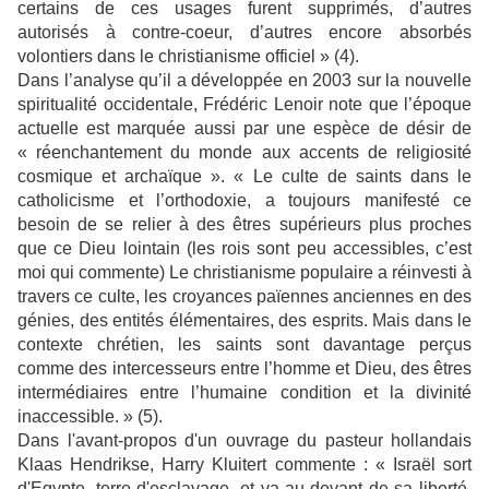
certains de ces usages furent supprimés, d’autres
autorisés à contre-coeur, d’autres encore absorbés
volontiers dans le christianisme officiel » (4).
Dans l’analyse qu’il a développée en 2003 sur la nouvelle
spiritualité occidentale, Frédéric Lenoir note que l’époque
actuelle est marquée aussi par une espèce de désir de
« réenchantement du monde aux accents de religiosité
cosmique et archaïque ». « Le culte de saints dans le
catholicisme et l’orthodoxie, a toujours manifesté ce
besoin de se relier à des êtres supérieurs plus proches
que ce Dieu lointain (les rois sont peu accessibles, c’est
moi qui commente) Le christianisme populaire a réinvesti à
travers ce culte, les croyances païennes anciennes en des
génies, des entités élémentaires, des esprits. Mais dans le
contexte chrétien, les saints sont davantage perçus
comme des intercesseurs entre l’homme et Dieu, des êtres
intermédiaires entre l’humaine condition et la divinité
inaccessible. » (5).
Dans l'avant-propos d'un ouvrage du pasteur hollandais
Klaas Hendrikse, Harry Kluitert commente : « Israël sort
d'Egypte, terre d'esclavage, et va au-devant de sa liberté.