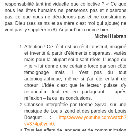
responsabilité tant individuelle que collective ? « Ce que
nous les êtres humains ne penserons pas et n’oserons
pas, ce que nous ne déciderons pas et ne construirons
pas, Dieu (ses saints et sa mère c’est moi qui ajoute) ne
vont pas, y suppléer » (8). Aujourd’hui comme hier !
Michel Habran
Attention ! Ce récit est un récit construit, imaginé
et inventé à partir d’éléments disparates, variés
mais pour la plupart soi-disant réels. L’usage du
« je » lui donne une certaine force par son côté
témoignage mais il n’est pas du tout
autobiographique, même si j’ai été enfant de
chœur. L’idée c’est que le lecteur puisse s’y
reconnaître tout en en partageant – après
réflexion – la ou les conclusions.
Chanson interprétée par Berthe Sylva, sur une
musique de Louis Izoird et des paroles de Louis
Bosquet :
https://www.youtube.com/watch?
v=374pj0yqjr0
.
Tous les effets de
langage et de communication