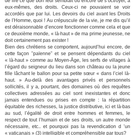
de lire ce que bon leur semblait ou encore de s’octroyer, à
eux-mêmes, des droits. Ceux-ci ne pouvaient se voir
accordés que par lui. Les devoirs du ciel avant les Droits
de l'Homme, quoi ! Au crépuscule de la vie, je me dis qu’il
est déraisonnable d’encore fonctionner comme cela et que
ce deuxième monde, « là-haut » de ma prime jeunesse, ne
doit certainement pas exister !
Bien des chrétiens se comportent, aujourd’hui encore, de
cette façon "païenne" et se pensent dépendants du ciel
« là-haut » comme au Moyen-Âge, les serfs de villages à
l’égard du seigneur du lieu dans son château ou la jeune
fille lâchant le ballon pour sa petite sœur « dans l’ciel là-
haut. » Au-delà des avantages privés et personnels
sollicités, il y a, pourtant, des domaines où des requêtes
collectives adressées au ciel sont inexistantes et donc
jamais entendues ou prises en compte : la répartition
équitable des richesses, la justice distributive, ici et là-bas
au sud, l’égalité de droit entre hommes et femmes, le
respect de tout l’humain et de ses droits, un autre monde
nécessaire, etc.. et pourquoi pas la revendication d ’un
« vaticanais » (3) intelligible et compréhensible par tous?