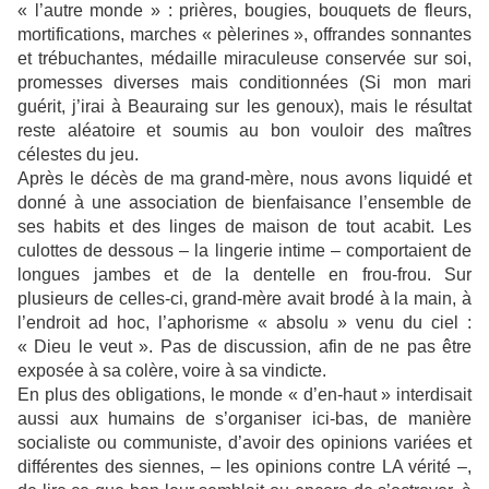
« l’autre monde » : prières, bougies, bouquets de fleurs,
mortifications, marches « pèlerines », offrandes sonnantes
et trébuchantes, médaille miraculeuse conservée sur soi,
promesses diverses mais conditionnées (Si mon mari
guérit, j’irai à Beauraing sur les genoux), mais le résultat
reste aléatoire et soumis au bon vouloir des maîtres
célestes du jeu.
Après le décès de ma grand-mère, nous avons liquidé et
donné à une association de bienfaisance l’ensemble de
ses habits et des linges de maison de tout acabit. Les
culottes de dessous – la lingerie intime – comportaient de
longues jambes et de la dentelle en frou-frou. Sur
plusieurs de celles-ci, grand-mère avait brodé à la main, à
l’endroit ad hoc, l’aphorisme « absolu » venu du ciel :
« Dieu le veut ». Pas de discussion, afin de ne pas être
exposée à sa colère, voire à sa vindicte.
En plus des obligations, le monde « d’en-haut » interdisait
aussi aux humains de s’organiser ici-bas, de manière
socialiste ou communiste, d’avoir des opinions variées et
différentes des siennes, – les opinions contre LA vérité –,