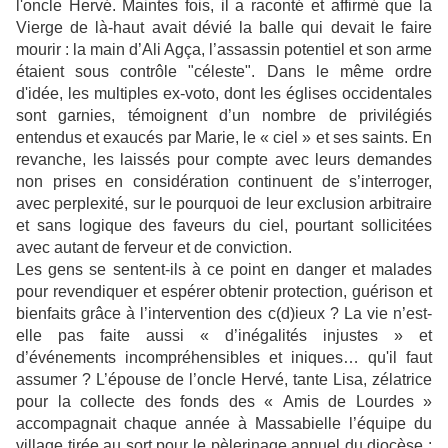
l'oncle Hervé. Maintes fois, il a raconté et affirmé que la
Vierge de là-haut avait dévié la balle qui devait le faire
mourir : la main d’Ali Agça, l’assassin potentiel et son arme
étaient sous contrôle "céleste". Dans le même ordre
d'idée, les multiples ex-voto, dont les églises occidentales
sont garnies, témoignent d’un nombre de privilégiés
entendus et exaucés par Marie, le « ciel » et ses saints. En
revanche, les laissés pour compte avec leurs demandes
non prises en considération continuent de s’interroger,
avec perplexité, sur le pourquoi de leur exclusion arbitraire
et sans logique des faveurs du ciel, pourtant sollicitées
avec autant de ferveur et de conviction.
Les gens se sentent-ils à ce point en danger et malades
pour revendiquer et espérer obtenir protection, guérison et
bienfaits grâce à l’intervention des c(d)ieux ? La vie n’est-
elle pas faite aussi « d’inégalités injustes » et
d’événements incompréhensibles et iniques… qu'il faut
assumer ? L’épouse de l’oncle Hervé, tante Lisa, zélatrice
pour la collecte des fonds des « Amis de Lourdes »
accompagnait chaque année à Massabielle l’équipe du
village tirée au sort pour le pèlerinage annuel du diocèse :