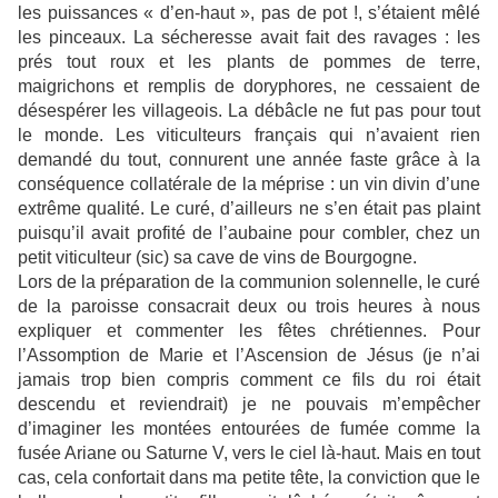
les puissances « d’en-haut », pas de pot !, s’étaient mêlé
les pinceaux. La sécheresse avait fait des ravages : les
prés tout roux et les plants de pommes de terre,
maigrichons et remplis de doryphores, ne cessaient de
désespérer les villageois. La débâcle ne fut pas pour tout
le monde. Les viticulteurs français qui n’avaient rien
demandé du tout, connurent une année faste grâce à la
conséquence collatérale de la méprise : un vin divin d’une
extrême qualité. Le curé, d’ailleurs ne s’en était pas plaint
puisqu’il avait profité de l’aubaine pour combler, chez un
petit viticulteur (sic) sa cave de vins de Bourgogne.
Lors de la préparation de la communion solennelle, le curé
de la paroisse consacrait deux ou trois heures à nous
expliquer et commenter les fêtes chrétiennes. Pour
l’Assomption de Marie et l’Ascension de Jésus (je n’ai
jamais trop bien compris comment ce fils du roi était
descendu et reviendrait) je ne pouvais m’empêcher
d’imaginer les montées entourées de fumée comme la
fusée Ariane ou Saturne V, vers le ciel là-haut. Mais en tout
cas, cela confortait dans ma petite tête, la conviction que le