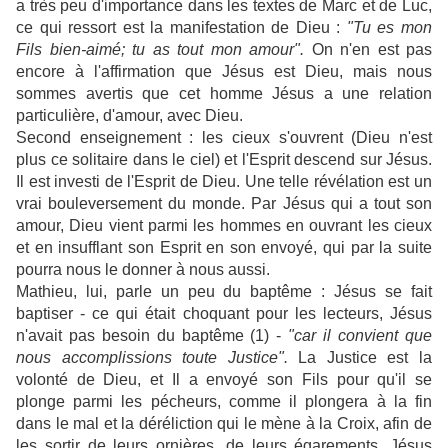
a très peu d'importance dans les textes de Marc et de Luc,
ce qui ressort est la manifestation de Dieu :
"Tu es mon
Fils bien-aimé; tu as tout mon amour".
On n'en est pas
encore à l'affirmation que Jésus est Dieu, mais nous
sommes avertis que cet homme Jésus a une relation
particulière, d'amour, avec Dieu.
Second enseignement : les cieux s'ouvrent (Dieu n'est
plus ce solitaire dans le ciel) et l'Esprit descend sur Jésus.
Il est investi de l'Esprit de Dieu. Une telle révélation est un
vrai bouleversement du monde. Par Jésus qui a tout son
amour, Dieu vient parmi les hommes en ouvrant les cieux
et en insufflant son Esprit en son envoyé, qui par la suite
pourra nous le donner à nous aussi.
Mathieu, lui, parle un peu du baptême : Jésus se fait
baptiser - ce qui était choquant pour les lecteurs, Jésus
n'avait pas besoin du baptême (1) -
"car il convient que
nous accomplissions toute Justice".
La Justice est la
volonté de Dieu, et Il a envoyé son Fils pour qu'il se
plonge parmi les pécheurs, comme il plongera à la fin
dans le mal et la déréliction qui le mène à la Croix, afin de
les sortir de leurs ornières, de leurs égarements. Jésus