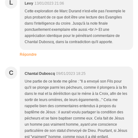
L
Levy
13/01/2023 21:06
Cette exploration de Marc Durand n'est-elle pas l'exemple le
plus probant de ce que doit être une lecture des Evangiles
dans l'intelligence du croire. Jusqu'à la note finale
ponctuellement exemplaire elle aussi.<br /> Et une
appréciation identique pour le pénétrant commentaire de
Chantal Duboscq, dans la contradiction qu'il apporte.
Répondre
C
Chantal Duboscq
09/01/2023 18:25
Une partie de ce texte me gêne : "Il a envoyé son Fils pour
qu'il se plonge parmi les pécheurs, comme il plongera à la fin
dans le mal et la déréliction qui le mène à la Croix, afin de les
sortir de leurs ornières, de leurs égarements..." Cela me
rappelle bien des commentaires entendus à propos du
baptême de Jésus : il aurait voulu partager la condition des
pécheurs et se faire baptiser comme eux. Cela fait de Jésus
un homme pas vraiment homme, ayant une conscience
particulière de son statut d'envoyé de Dieu. Pourtant, si Jésus
est "vraiment" homme, comme nous il a été enfant,