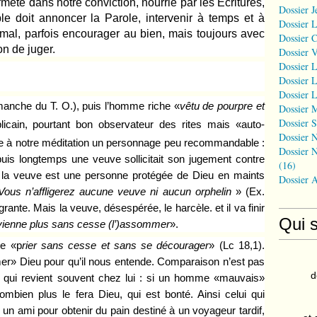
rmeté dans notre conviction, nourrie par les Écritures,
Dossier J
le doit annoncer la Parole, intervenir à temps et à
Dossier 
 mal, parfois encourager au bien, mais toujours avec
Dossier 
on de juger.
Dossier 
Dossier L
Dossier L
Dossier L
anche du T. O.), puis l’homme riche «
vêtu de pourpre et
Dossier 
Dossier S
blicain, pourtant bon observateur des rites mais «auto-
Dossier N
core à notre méditation un personnage peu recommandable :
Dossier N
uis longtemps une veuve sollicitait son jugement contre
(16)
 la veuve est une personne protégée de Dieu en maints
Dossier 
Vous n
’
affligerez aucune veuve ni aucun orphelin
»
(Ex.
grante. Mais la veuve, désespérée, le harcèle. et il va finir
Qui 
vienne plus sans cesse (l’)
assommer
».
de «p
rier sans cesse et sans se décourager
» (Lc 18,1).
mer» Dieu pour qu’il nous entende. Comparaison n’est pas
d
é qui revient souvent chez lui : si un homme «mauvais»
mbien plus le fera Dieu, qui est bonté. Ainsi celui qui
er un ami pour obtenir du pain destiné à un voyageur tardif,