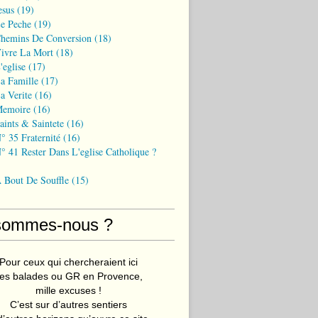
esus
(19)
Le Peche
(19)
Chemins De Conversion
(18)
Vivre La Mort
(18)
'eglise
(17)
a Famille
(17)
a Verite
(16)
Memoire
(16)
aints & Saintete
(16)
° 35 Fraternité
(16)
° 41 Rester Dans L'eglise Catholique ?
A Bout De Souffle
(15)
sommes-nous ?
Pour ceux qui chercheraient ici
es balades ou GR en Provence,
mille excuses !
C’est sur d’autres sentiers