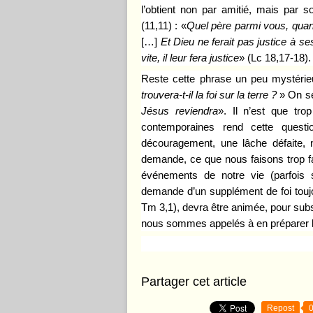
l’obtient non par amitié, mais par s
(11,11) : «
Quel pè
re parmi vous, quan
[…]
Et Dieu ne ferait pas justice
à
se
vite, il leur fera justice
» (Lc 18,17-18)
.
Reste cette phrase un peu mystérie
trouvera-t-il la foi sur la terre
?
»
On se
Jé
sus
reviendra
»
. Il n’est que tr
contemporaines rend cette questi
découragement, une lâche défaite, 
demande, ce que nous faisons trop fa
événements de notre vie (parfois 
demande d’un supplément de foi toujo
Tm 3,1), devra être animée, pour subs
nous sommes appelés à en préparer 
Partager cet article
Repost