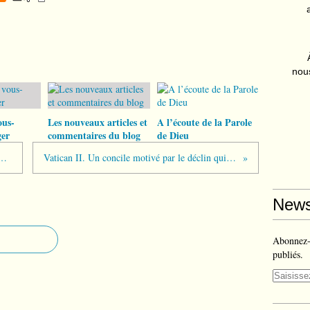
nous
ous-
Les nouveaux articles et
A l’écoute de la Parole
er
commentaires du blog
de Dieu
re la suite du Synode sur l’avenir de l’Église
Vatican II. Un concile motivé par le déclin qui le précédait… (et non l’inverse) !
News
Abonnez-v
publiés.