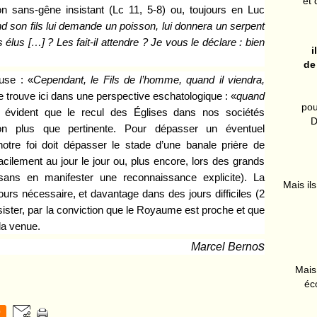
et 
on sans-gêne insistant (Lc 11, 5-8) ou, toujours en Luc
d son fils lui demande un poisson, lui donnera un serpent
s élus […]
?
Les fait-il attendre
?
Je vous le dé
clare
:
bien
i
de
use : «
Cependant, le Fils de l
’
homme, quand il viendra,
 trouve ici dans une perspective eschatologique : «
quand
pou
op évident que le recul des Églises dans nos sociétés
D
on plus que pertinente. Pour dépasser un éventuel
notre foi doit dépasser le stade d’une banale
pri
è
re de
cilement au jour le jour ou, plus encore, lors des grands
sans en manifester
une reconnaissance explicite)
.
La
Mais ils
urs nécessaire, et davantage dans des jours difficiles (2
ister, par la conviction que le Royaume est proche et que
la venue.
s
Marcel Berno
Mais 
éc
0