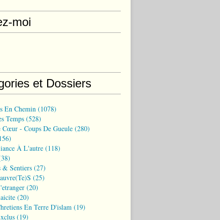
ez-moi
gories et Dossiers
ns En Chemin
(1078)
es Temps
(528)
 Cœur - Coups De Gueule
(280)
156)
iance À L'autre
(118)
38)
 & Sentiers
(27)
Pauvre(te)s
(25)
'etranger
(20)
aicite
(20)
hretiens En Terre D'islam
(19)
xclus
(19)