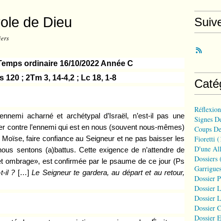
role de Dieu
Suiv
iers
emps ordinaire 16/10/2022 Année C
s 120 ; 2Tm 3, 14-4,2 ; Lc 18, 1-8
Caté
Réflexio
ennemi acharné et archétypal d’Israël, n’est-il pas une
Signes D
r contre l’ennemi qui est en nous (souvent nous-mêmes)
Coups De
Fioretti
(
 Moïse, faire confiance au Seigneur et ne pas baisser les
D'une All
us sentons (a)battus. Cette exigence de n’attendre de
Dossiers
(
et ombrage», est confirmée par le
psaume
de ce jour (Ps
Garrigues
-il ?
[…]
Le Seigneur te gardera, au départ et au retour,
Dossier 
Dossier L
Dossier L
Dossier C
Dossier E