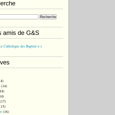
erche
s amis de G&S
e Catholique des Baptisé-e-s
ives
4)
(14)
14)
14)
(17)
(15)
er
(16)