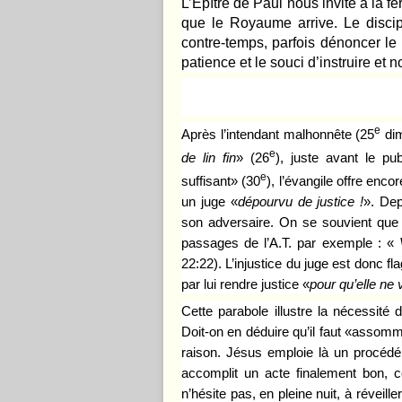
L’Épître de Paul nous invite à la fe
que le Royaume arrive. Le discip
contre-temps, parfois dénoncer le
patience et le souci d’instruire et n
e
Après l’intendant malhonnête (25
dim
e
de lin fin
» (26
), juste avant le pu
e
suffisant» (30
), l’évangile offre en
un juge «
d
épourvu de justice
!
». Dep
son adversaire. On se souvient que
passages de l’A.T. par exemple :
«
22:22).
L’injustice du juge est donc fla
par lui rendre justice «
pour
qu
’
elle ne 
Cette parabole illustre la nécessité 
Doit-on en déduire qu’il faut «assom
raison. Jésus emploie là un procéd
accomplit un acte finalement bon, co
n’hésite pas, en pleine nuit, à réveill