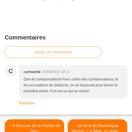
Commentaires
Ajouter un commentaire
C
cartouche
28/03/2022 18:11
Que de condamnations! Avec celles des condamnateurs, et
les accusations de diablerie, on se bouscule pour lancer la
première pierre. Il en est un qui se marre!
Répondre
< A l'écoute de la Parole de
Un livre de Dominique
Dieu
Michel : La Bible au-delà de