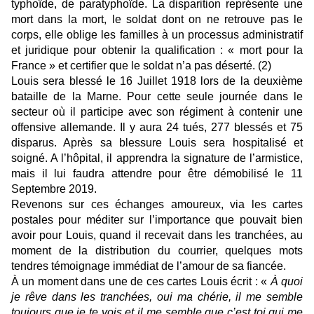
typhoïde, de paratyphoïde. La disparition représente une
mort dans la mort, le soldat dont on ne retrouve pas le
corps, elle oblige les familles à un processus administratif
et juridique pour obtenir la qualification : « mort pour la
France » et certifier que le soldat n’a pas déserté. (2)
Louis sera blessé le 16 Juillet 1918 lors de la deuxième
bataille de la Marne. Pour cette seule journée dans le
secteur où il participe avec son régiment à contenir une
offensive allemande. I
l y aura 24 tués, 277 blessés et 75
disparus. Après sa blessure Louis sera hospitalisé et
soigné. A l’hôpital, il apprendra la signature de l’armistice,
mais il lui faudra attendre pour être démobilisé le 11
Septembre 2019.
Revenons sur ces échanges amoureux, via les cartes
postales pour méditer sur l’importance que pouvait bien
avoir pour Louis, quand il recevait dans les tranchées, au
moment de la distribution du courrier, quelques mots
tendres témoignage immédiat de l’amour de sa fiancée.
À un moment dans une de ces cartes Louis écrit : «
À quoi
je rêve dans les tranchées, oui ma chérie, il me semble
toujours que je te vois et il me semble que c’est toi qui me