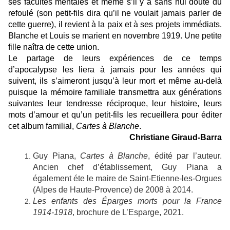
ses facultés mentales et même s’il y a sans nul doute du
refoulé (son petit-fils dira qu’il ne voulait jamais parler de
cette guerre), il revient à la paix et à ses projets immédiats.
Blanche et Louis se marient en novembre 1919. Une petite
fille naîtra de cette union.
Le partage de leurs expériences de ce temps
d’apocalypse les liera à jamais pour les années qui
suivent, ils s’aimeront jusqu’à leur mort et même au-delà
puisque la mémoire familiale transmettra aux générations
suivantes leur tendresse réciproque, leur histoire, leurs
mots d’amour et qu’un petit-fils les recueillera pour éditer
cet album familial,
Cartes à Blanche
.
Christiane Giraud-Barra
Guy Piana,
Cartes à Blanche
, édité par l’auteur.
Ancien chef d’établissement, Guy Piana a
également éte le maire de Saint-Etienne-les-Orgues
(Alpes de Haute-Provence) de 2008 à 2014.
Les enfants des Éparges morts pour la France
1914-1918
, brochure de L’Esparge, 2021.