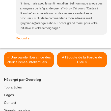
l'intime, mais avec le sentiment d'un réel hommage à tous ces
anonymes de la "grande guerre".<br /> J'ai voulu "Cartes à
Blanche" en auto édition ; si des lecteurs veulent se le
procurer il suffit de le commander à mon adresse mail
:guypiana@orange.fr<br /> Encore grand merci pour votre
initiative et votre témoignage."
Répondre
< Une parole libératrice des
A l'écoute de la Parole de
cléricalismes intellectuels et
Dieu >
institutionnels
Hébergé par Overblog
Top articles
Pages
Contact
Signaler un abus