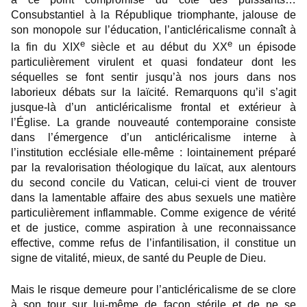
Consubstantiel à la République triomphante, jalouse de
son monopole sur l’éducation, l’anticléricalisme connaît à
e
e
la fin du XIX
siècle et au début du XX
un épisode
particulièrement virulent et quasi fondateur dont les
séquelles se font sentir jusqu’à nos jours dans nos
laborieux débats sur la laïcité. Remarquons qu’il s’agit
jusque-là d’un anticléricalisme frontal et extérieur à
l’Église. La grande nouveauté contemporaine consiste
dans l’émergence d’un anticléricalisme interne à
l’institution ecclésiale elle-même : lointainement préparé
par la revalorisation théologique du laïcat, aux alentours
du second concile du Vatican, celui-ci vient de trouver
dans la lamentable affaire des abus sexuels une matière
particulièrement inflammable. Comme exigence de vérité
et de justice, comme aspiration à une reconnaissance
effective, comme refus de l’infantilisation, il constitue un
signe de vitalité, mieux, de santé du Peuple de Dieu.
Mais le risque demeure pour l’anticléricalisme de se clore
à son tour sur lui-même de façon stérile et de ne se