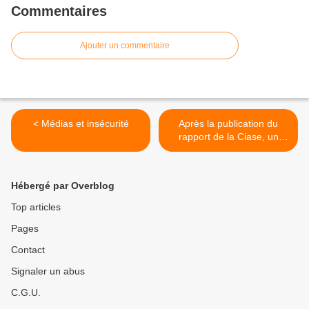
Commentaires
Ajouter un commentaire
< Médias et insécurité
Après la publication du
rapport de la Ciase, un
appel de Christiane Pedotti
et Anne Soupa pour le
tenue d'une Convention des
Hébergé par Overblog
baptisés et baptisées >
Top articles
Pages
Contact
Signaler un abus
C.G.U.