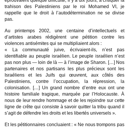
éprouvaient quelque difficulté, il y a dix jours, à critiquer la
trahison des Palestiniens par le roi Mohamed VI, je
rappelle que le droit à l’autodétermination ne se divise
pas.
Au printemps 2002, une centaine d’intellectuels et
d’artistes arabes rédigèrent une pétition contre les
violences antisémites qui se multipliaient alors :
« La communauté juive, écrivaient-ils, n’est pas
identifiable au peuple israélien. Le peuple israélien n’est
pas non plus — loin de là — à l’image de Sharon. […] Nos
partenaires et nos partisans les plus précieux sont les
Israéliens et les Juifs qui œuvrent, aux côtés des
Palestiniens, contre l’occupation, la répression, la
colonisation. […] Un grand nombre d’entre eux ont une
histoire familiale tragique, marquée par l’Holocauste. À
nous de leur rendre hommage et de les rejoindre sur cette
ligne de crête qui consiste à savoir quitter la tribu quand il
s’agit de défendre les droits et les libertés universels ».
Et les pétitionnaires concluaient : « Ne nous trompons pas