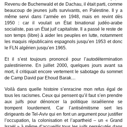
Revenu de Buchenwald et de Dachau, il était parti, comme
beaucoup de jeunes juifs survivants, en Palestine. Il y a
même servi dans l’armée en 1948, mais en revint dès
1950 : car il voulait un État binational judéo-arabe
socialiste, pas un État juif capitaliste. Il a passé le reste de
son temps (libre) à aider les peuples en lutte, notamment
les maquis républicains espagnols jusqu’en 1953 et donc
le FLN algérien jusqu’en 1965.
Et il s’est toujours prononcé pour l’autodétermination
palestinienne. En juillet 2000, quelques jours avant sa
mort, il critiquait encore vertement le sabotage du sommet
de Camp David par Ehoud Barak…
Voilà dans quelle histoire s’enracine mon refus égal de
tous les racismes. Ceux qui pensent qu’il faut s’en prendre
aux juifs pour dénoncer la politique israélienne se
trompent lourdement. Car l’antisémitisme sert les
dirigeants de Tel-Aviv qui en font un argument pour justifier
l’occupation, la colonisation et l’apartheid – un « Grand
Israël » à même d’accueillir tous les juifs persécutés dans