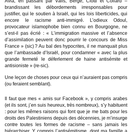
Avia, en passant par Valls, Bergé, Ciotti et Collard –
brandissant les débordements irresponsables pour
justifier, qui le soutien à Israël, qui les lois liberticides, qui
encore le racisme anti-immigré. L’odieux Odoul,
provocateur islamophobe bien connu en Bourgogne, ne
s’est-il pas écrié : « L’immigration massive et l’absence
d’assimilation peuvent donc pourrir le concours de Miss
France » (sic) ? Au bal des hypocrites, il ne manquait plus
que l’ambassade d’Israël, pour condamner « avec la plus
grande fermeté le déferlement de haine antisémite et
antisioniste » (re-sic).
Une leçon de choses pour ceux qui n’auraient pas compris
(ou feraient semblant).
Il faut que mes « amis sur Facebook », y compris arabes
(et ils sont, j’en suis heureux, très nombreux), s’y habituent
: pour les mêmes raisons qui font que je me bats pour les
droits des Palestiniens depuis des décennies, je m’insurge
contre toutes les formes de racisme – sans jamais les
hiérarchiser. Y compris l’antisémitisme, dont ma famille a