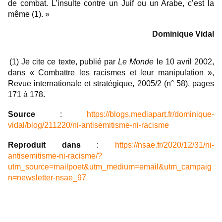
de combat. L’insulte contre un Juif ou un Arabe, c’est la
même (1). »
Dominique Vidal
(1) Je cite ce texte, publié par
Le Monde
le 10 avril 2002,
dans « Combattre les racismes et leur manipulation »,
Revue internationale et stratégique, 2005/2 (n° 58), pages
171 à 178.
Source
:
https://blogs.mediapart.fr/dominique-
vidal/blog/211220/ni-antisemitisme-ni-racisme
Reproduit dans
:
https://nsae.fr/2020/12/31/ni-
antisemitisme-ni-racisme/?
utm_source=mailpoet&utm_medium=email&utm_campaig
n=newsletter-nsae_97