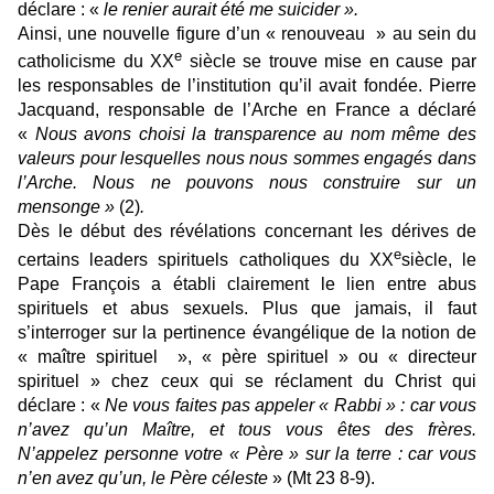
déclare : «
le renier aurait été me suicider ».
Ainsi, une nouvelle figure d’un « renouveau » au sein du
e
catholicisme du XX
siècle se trouve mise en cause par
les responsables de l’institution qu’il avait fondée. Pierre
Jacquand, responsable de l’Arche en France a déclaré
«
Nous avons choisi la transparence au nom même des
valeurs pour lesquelles nous nous sommes engagés dans
l’Arche. Nous ne pouvons nous construire sur un
mensonge »
(2)
.
Dès le début des révélations concernant les dérives de
e
certains leaders spirituels catholiques du XX
siècle, le
Pape François a établi clairement le lien entre abus
spirituels et abus sexuels. Plus que jamais, il faut
s’interroger sur la pertinence évangélique de la notion de
« maître spirituel », « père spirituel » ou « directeur
spirituel » chez ceux qui se réclament du Christ qui
déclare : «
Ne vous faites pas appeler « Rabbi » : car vous
n’avez qu’un Maître, et tous vous êtes des frères.
N’appelez personne votre « Père » sur la terre : car vous
n’en avez qu’un, le Père céleste
» (Mt 23 8-9).