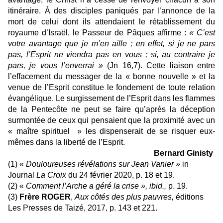
itinéraire. À des disciples paniqués par l’annonce de la
mort de celui dont ils attendaient le rétablissement du
royaume d’Israël, le Passeur de Pâques affirme :
« C’est
votre avantage que je m’en aille ; en effet, si je ne pars
pas, l’Esprit ne viendra pas en vous ; si, au contraire je
pars, je vous l’enverrai »
(Jn 16,7). Cette liaison entre
l’effacement du messager de la « bonne nouvelle » et la
venue de l’Esprit constitue le fondement de toute relation
évangélique. Le surgissement de l’Esprit dans les flammes
de la Pentecôte ne peut se faire qu’après la déception
surmontée de ceux qui pensaient que la proximité avec un
« maître spirituel » les dispenserait de se risquer eux-
mêmes dans la liberté de l’Esprit.
Bernard Ginisty
(1) «
Douloureuses révélations sur
Jean Vanier
»
in
Journal
La Croix
du 24 février 2020, p. 18 et 19.
(2) «
Comment l’Arche a géré la crise »,
ibid.,
p. 19.
(3)
Frère ROGER
,
Aux côtés des plus pauvres,
éditions
Les Presses de Taizé, 2017, p. 143 et 221.