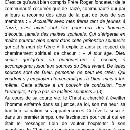
C’est ce qu’avait bien compris Frère Roger, fondateur de la
communauté œcuménique de Taizé, communauté qui par
ailleurs a reconnu des abus de la part de trois de ses
membres : «
Accueillir avec mes frères tant de jeunes à
Taizé, c’est avant tout être pour eux des hommes
d’écoute
,
jamais des maîtres spirituels. Qui s’érigerait en
maître pourrait bien entrer dans cette prétention spirituelle
qui est la mort de l’âme
». Il explicite ainsi ce respect du
cheminement spirituel de chacun : «
À tout âge, Dieu
confie quelqu’un ou quelques-uns à écouter, à
accompagner jusqu’aux sources du Dieu vivant. De telles
sources sont de Dieu, personne ne peut les créer. Qui
voudrait s’y employer n’amènerait pas à Dieu, mais à lui-
même. Cette attitude a un pouvoir de confusion. Pour
l’Évangile, il n’y a pas de maîtres spirituels
» (3).
Au cours de sa courte vie, le Christ a cherché à éveiller
l’homme enfermé dans sa justice, sa loi, son malheur, sa
tradition, sa nation, ses appartenances. Cet éveil a suscité,
dans un premier temps, une fascination pour celui qui en
était le messager. Loin de vouloir l’exploiter à son
avantage, le Christ n’a cessé de renvoyer chacun à son