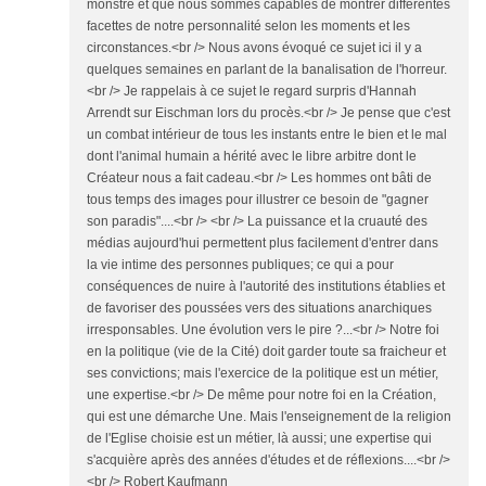
monstre et que nous sommes capables de montrer différentes
facettes de notre personnalité selon les moments et les
circonstances.<br /> Nous avons évoqué ce sujet ici il y a
quelques semaines en parlant de la banalisation de l'horreur.
<br /> Je rappelais à ce sujet le regard surpris d'Hannah
Arrendt sur Eischman lors du procès.<br /> Je pense que c'est
un combat intérieur de tous les instants entre le bien et le mal
dont l'animal humain a hérité avec le libre arbitre dont le
Créateur nous a fait cadeau.<br /> Les hommes ont bâti de
tous temps des images pour illustrer ce besoin de "gagner
son paradis"....<br /> <br /> La puissance et la cruauté des
médias aujourd'hui permettent plus facilement d'entrer dans
la vie intime des personnes publiques; ce qui a pour
conséquences de nuire à l'autorité des institutions établies et
de favoriser des poussées vers des situations anarchiques
irresponsables. Une évolution vers le pire ?...<br /> Notre foi
en la politique (vie de la Cité) doit garder toute sa fraicheur et
ses convictions; mais l'exercice de la politique est un métier,
une expertise.<br /> De même pour notre foi en la Création,
qui est une démarche Une. Mais l'enseignement de la religion
de l'Eglise choisie est un métier, là aussi; une expertise qui
s'acquière après des années d'études et de réflexions....<br />
<br /> Robert Kaufmann