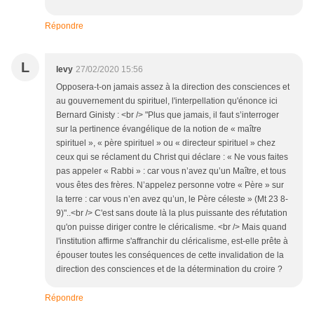
Répondre
L
levy
27/02/2020 15:56
Opposera-t-on jamais assez à la direction des consciences et
au gouvernement du spirituel, l'interpellation qu'énonce ici
Bernard Ginisty : <br /> "Plus que jamais, il faut s’interroger
sur la pertinence évangélique de la notion de « maître
spirituel », « père spirituel » ou « directeur spirituel » chez
ceux qui se réclament du Christ qui déclare : « Ne vous faites
pas appeler « Rabbi » : car vous n’avez qu’un Maître, et tous
vous êtes des frères. N’appelez personne votre « Père » sur
la terre : car vous n’en avez qu’un, le Père céleste » (Mt 23 8-
9)"..<br /> C'est sans doute là la plus puissante des réfutation
qu'on puisse diriger contre le cléricalisme. <br /> Mais quand
l'institution affirme s'affranchir du cléricalisme, est-elle prête à
épouser toutes les conséquences de cette invalidation de la
direction des consciences et de la détermination du croire ?
Répondre