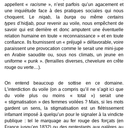
appellent «
racisme
», n’est parfois qu’un agacement et
une inquiétude face à des pratiques sociales qui nous
choquent. Le
niqab
, la
burqa
ou même
certains
types
d’
hidjab,
pour revenir au voile
,
nous empêchent de
savoir qui est derrière et donc amputent une éventuelle
relation humaine en toute « reconnaissance » et en toute
confiance. Ils fournissent un « préjugé » défavorable, voire
paraissent une provocation comme le serait une mini-jupe
en Arabie saoudite ou, sous nos climats, un jeune en
uniforme « punk ». (ferrailles diverses, chevelure en crête
rouge ou verte…).
On entend beaucoup de sottise en ce domaine.
L’interdiction du voile (on a compris qu’il ne s’agit ici que
du voile plus ou moins « total ») serait une
« stigmatisation » des femmes voilées ? Mais, si les mots
gardent un sens, la stigmatisation est un flétrissement
infamant imposé à quelqu’un pour le signaler à la vindicte
publique : tel le marquage au fer rouge des forçats (en
France jusqu’en 1832) ou des protestants aux galères au