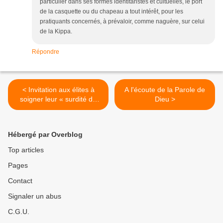
particulier dans ses formes identitaristes et cultuelles, le port
de la casquette ou du chapeau a tout intérêt, pour les
pratiquants concernés, à prévaloir, comme naguère, sur celui
de la Kippa.
Répondre
< Invitation aux élites à
A l'écoute de la Parole de
soigner leur « surdité de
Dieu >
naissance » (Germaine
Tillion)
Hébergé par Overblog
Top articles
Pages
Contact
Signaler un abus
C.G.U.