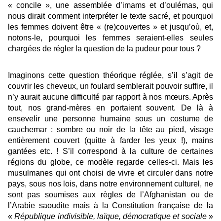
« concile », une assemblée d’imams et d’oulémas, qui
nous dirait comment interpréter le texte sacré, et pourquoi
les femmes doivent être « (re)couvertes
»
et jusqu’o
ù
, et,
notons-le, pourquoi les femmes seraient-elles seules
chargées de régler la question de la pudeur pour tous ?
Imaginons cette question théorique réglée, s’il s’agit de
couvrir les cheveux, un foulard semblerait pouvoir suffire, il
n’y aurait aucune difficulté par rapport à nos mœurs. Après
tout, nos grand-mères en portaient souvent. De là à
ensevelir une personne humaine sous un costume de
cauchemar : sombre ou noir de la tête au pied, visage
entièrement couvert (quitte à farder les yeux !), mains
gantées etc. ! S’il correspond à la culture de certaines
régions du globe, ce modèle regarde celles-ci. Mais les
musulmanes qui ont choisi de vivre et circuler dans notre
pays, sous nos lois, dans notre environnement culturel, ne
sont pas soumises aux règles de l’Afghanistan ou de
l’Arabie saoudite mais à la Constitution française de la
«
République indivisible, la
ï
que, d
émocratique et sociale
»