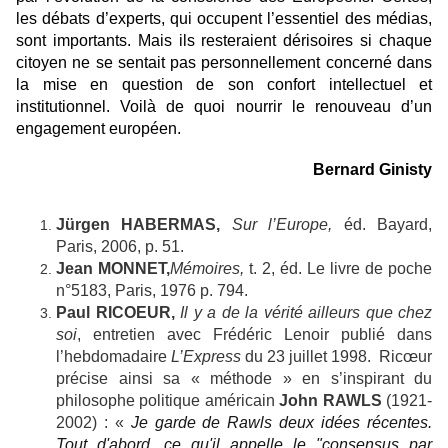
les débats d’experts, qui occupent l’essentiel des médias,
sont importants. Mais ils resteraient dérisoires si chaque
citoyen ne se sentait pas personnellement concerné dans
la mise en question de son confort intellectuel et
institutionnel. Voilà de quoi nourrir le renouveau d’un
engagement européen.
Bernard Ginisty
Jürgen HABERMAS,
Sur l’Europe,
éd. Bayard,
Paris, 2006, p. 51.
Jean MONNET,
Mémoires,
t. 2, éd. Le livre de poche
n°5183, Paris, 1976 p. 794.
Paul RICOEUR,
Il y a de la vérité ailleurs que chez
soi
, entretien avec Frédéric Lenoir publié dans
l’hebdomadaire
L’Express
du 23 juillet 1998. Ricœur
précise ainsi sa « méthode » en s’inspirant du
philosophe politique américain
John RAWLS
(1921-
2002) : «
Je garde de Rawls deux idées récentes.
Tout d'abord, ce qu'il appelle le "consensus par