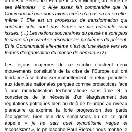
un des « Pères de l’Europe », Jean Monnet, au terme de
ses
Mémoires
: «
Ai-je assez fait comprendre que la
Communauté que nous avons créée n’a pas sa fin en elle-
même ? Elle est un processus de transformation qui
continue celui dont nos formes de vie nationale sont
issues. (…) Les nations souveraines du passé ne sont plus
le cadre où peuvent se résoudre les problèmes du présent.
Et la Communauté elle-même n’est qu’une étape vers les
formes d’organisation du monde de demain
»
(2).
Les leçons majeures de ce scrutin illustrent deux
mouvements constitutifs de la crise de l’Europe qui ont
tendance à se diaboliser mutuellement : le retour populiste
aux identités nationales perçues comme protectrices face
à une mondialisation technocratique sans âme et la
conscience de la nécessité d’un élargissement des
régulations politiques bien au-delà de l’Europe au niveau
planétaire qu’exprime la forte progression des partis
écologistes. Bien loin des simplismes ou de ce qu’il
appelle «
je ne sais quel syncrétisme vague et
inconsistant »,
le philosophe Paul Ricœur nous montre le