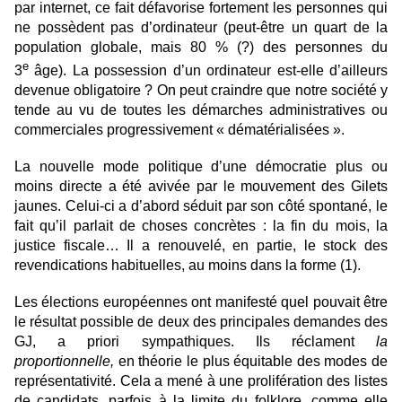
par internet, ce fait défavorise fortement les personnes qui
ne possèdent pas d’ordinateur (peut-être un quart de la
population globale, mais 80 % (?) des personnes du
e
3
âge). La possession d’un ordinateur est-elle d’ailleurs
devenue obligatoire ? On peut craindre que notre société y
tende au vu de toutes les démarches administratives ou
commerciales progressivement « dématérialisées ».
La nouvelle mode politique d’une démocratie plus ou
moins directe a été avivée par le mouvement des Gilets
jaunes. Celui-ci a d’abord séduit par son côté spontané, le
fait qu’il parlait de choses concrètes : la fin du mois, la
justice fiscale… Il a renouvelé, en partie, le stock des
revendications habituelles, au moins dans la forme (1).
Les élections européennes ont manifesté quel pouvait être
le résultat possible de deux des principales demandes des
GJ, a priori sympathiques. Ils réclament
la
proportionnelle,
en théorie le plus équitable des modes de
représentativité. Cela a mené à une prolifération des listes
de candidats, parfois à la limite du folklore, comme elle