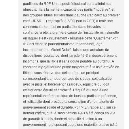
gaullistes du RPF. Un dispositif électoral qui a atteint ses
objectifs, mais la même incapacité des partis "modérés", et
des groupes situés sur leur flanc gauche (radicaux au premier
chef, UDSR …) et jusqu'à la SFIO (sur la CED) a tenir une
cohérence interne, et en particulier dans les votes de
confiance, a été la première cause de l'instabilité ministérielle
en laquelle est - injustement - résumée cette "Quatrième",<br
/> Ceci étant, le parlementarisme rationnalisé, legs
incomparable de Michel Debré, laisse une armature de
dispositions régulatrice, dont l'article 49-3 si désespérément
incompris, que la RP est sans doute jouable aujourd'hui. A
condition d'y ajouter une prime majoritaire à la liste arrivée en
tête, et sous réserve que cette prime, un préciput
correspondant à un pourcentage de sièges, soit calculée
avec le juste, et forcément hasardeux, équilibre qui doit
exister entre équité et efficacité. L'équité qui vise à une
représentation démocratique de tous les partis en présence,
et l'efficacité dont procède la constitution d'une majorité de
gouvernement solide et durable. <br /> En rappelant, sur ce
dernier critère, que le susdit article 49-3 a été conçu en vue
de garantir à la fois durée et capacité d’action à un
gouvernement ne disposant que d'une majorité relative (cf. à