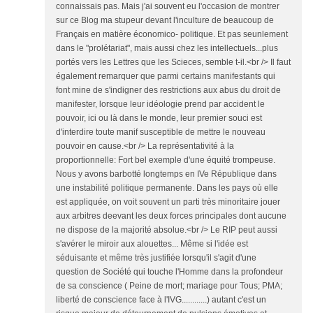
connaissais pas. Mais j'ai souvent eu l'occasion de montrer
sur ce Blog ma stupeur devant l'inculture de beaucoup de
Français en matière économico- politique. Et pas seunlement
dans le "prolétariat", mais aussi chez les intellectuels...plus
portés vers les Lettres que les Scieces, semble t-il.<br /> Il faut
également remarquer que parmi certains manifestants qui
font mine de s'indigner des restrictions aux abus du droit de
manifester, lorsque leur idéologie prend par accident le
pouvoir, ici ou là dans le monde, leur premier souci est
d'interdire toute manif susceptible de mettre le nouveau
pouvoir en cause.<br /> La représentativité à la
proportionnelle: Fort bel exemple d'une équité trompeuse.
Nous y avons barbotté longtemps en IVe République dans
une instabilité politique permanente. Dans les pays où elle
est appliquée, on voit souvent un parti très minoritaire jouer
aux arbitres deevant les deux forces principales dont aucune
ne dispose de la majorité absolue.<br /> Le RIP peut aussi
s'avérer le miroir aux alouettes... Même si l'idée est
séduisante et même très justifiée lorsqu'il s'agit d'une
question de Société qui touche l'Homme dans la profondeur
de sa conscience ( Peine de mort; mariage pour Tous; PMA;
liberté de conscience face à l'IVG............) autant c'est un