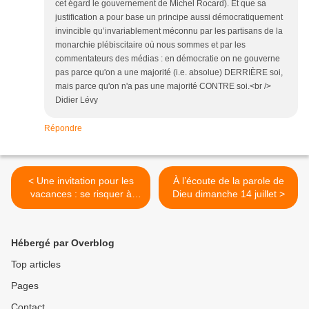
cet égard le gouvernement de Michel Rocard). Et que sa
justification a pour base un principe aussi démocratiquement
invincible qu’invariablement méconnu par les partisans de la
monarchie plébiscitaire où nous sommes et par les
commentateurs des médias : en démocratie on ne gouverne
pas parce qu'on a une majorité (i.e. absolue) DERRIÈRE soi,
mais parce qu'on n'a pas une majorité CONTRE soi.<br />
Didier Lévy
Répondre
< Une invitation pour les
À l’écoute de la parole de
vacances : se risquer à
Dieu dimanche 14 juillet >
l'hospitalité de l'inattendu
Hébergé par Overblog
Top articles
Pages
Contact