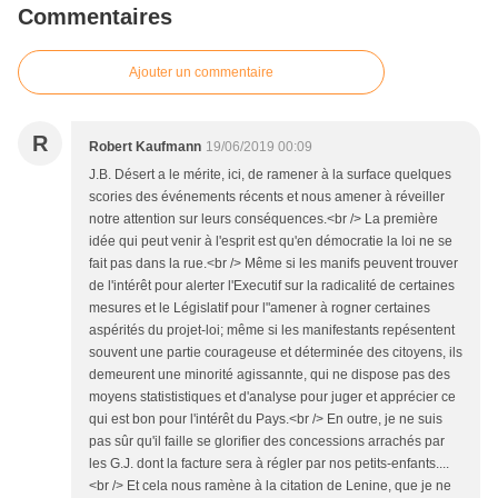
Commentaires
Ajouter un commentaire
R
Robert Kaufmann
19/06/2019 00:09
J.B. Désert a le mérite, ici, de ramener à la surface quelques
scories des événements récents et nous amener à réveiller
notre attention sur leurs conséquences.<br /> La première
idée qui peut venir à l'esprit est qu'en démocratie la loi ne se
fait pas dans la rue.<br /> Même si les manifs peuvent trouver
de l'intérêt pour alerter l'Executif sur la radicalité de certaines
mesures et le Législatif pour l"amener à rogner certaines
aspérités du projet-loi; même si les manifestants repésentent
souvent une partie courageuse et déterminée des citoyens, ils
demeurent une minorité agissannte, qui ne dispose pas des
moyens statististiques et d'analyse pour juger et apprécier ce
qui est bon pour l'intérêt du Pays.<br /> En outre, je ne suis
pas sûr qu'il faille se glorifier des concessions arrachés par
les G.J. dont la facture sera à régler par nos petits-enfants....
<br /> Et cela nous ramène à la citation de Lenine, que je ne