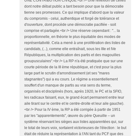
UNE CONTRIBUTION CIVIQUE.<br /> Une réflexion de celles
dont notre débat public a tant besoin pour que la démocratie
tienne ses promesses. Ce qui implique d'abord que la valeur
du compromis - celui, authentique et forgé de tolérance et
d'ouverture, dont procède une démocratie pacifiée - soit
comprise et partagée.<br /> Une réserve cependant : "... la
proportionnelle, en théorie le plus équitable des modes de
représentativité. Cela a mené à une prolifération des listes de
candidats, (...), comme elle entraînait, sous les IIIe et IVe
Républiques, la multiplication des partis et des magouilles
groupusculaires".<br /> La RP n'a été pratiquée que sur une
courte période de la III ème république, et c'est pour la plus
large part le scrutin d'arrondissement (et ses "mares
stagnantes") qui a eu cours. Le régime a essentiellement
souffert d'un manque de partis au vrai sens du terme,
organisés et disciplinés (hors, après 1920, le PC et la SFIO,
les radicaux faisant, eux, le grand écart permanent entre leur
aile tirant sur le centre et le centre-droite et leur aile gauche).
<br /> Pour la IV ème, la RP a été corrigée à partir de 1951
par les "apparentements", œuvre du père Queuille – un
système réservant les sièges aux listes apparentées qui, sur
le total de leurs voix, sortaient victorieuses de l'élection : le but
était de réduire la représentation à l'AN tant du PCF que des