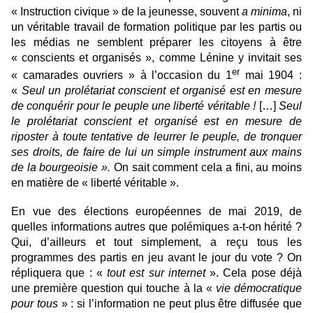
« Instruction civique » de la jeunesse, souvent
a minima
, ni
un véritable travail de formation politique par les partis ou
les médias ne semblent préparer les citoyens à être
« conscients et organisés », comme Lénine y invitait ses
er
« camarades ouvriers » à l’occasion du 1
mai 1904 :
«
Seul un prolétariat conscient et organisé est en mesure
de conquérir pour le peuple une liberté véritable !
[…]
Seul
le prolétariat conscient et organisé est en mesure de
riposter à toute tentative de leurrer le peuple, de tronquer
ses droits, de faire de lui un simple instrument aux mains
de la bourgeoisie ».
On sait comment cela a fini, au moins
en matière de « liberté véritable ».
En vue des élections européennes de mai 2019, de
quelles informations autres que polémiques a-t-on hérité ?
Qui, d’ailleurs et tout simplement, a reçu tous les
programmes des partis en jeu avant le jour du vote ? On
répliquera que : «
tout est sur internet
». Cela pose déjà
une première question qui touche à la «
vie démocratique
pour tous
» : si l’information ne peut plus être diffusée que