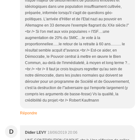
risque majeur de détournement de pulsions émotives et
idéologiques dans une population insuffisament cultivée,
préparée, informée lorsqu'il s'agit de questions géo-
politiques. L'arrivée d'Hitler et de l'Etat nazi au pouvoir en
Allemagne en 33 demeure l'exemple flagrant du XXe siècle.l"
<br /> Si l'on met aux voix populaires = l'ISF.....une
augmentation de 20% du SMIC....le vote à la
proportionnellee......le retour de la retraite à 60 ans........... le
résultat semble acquit d"avance.<br /> Est-ce aider, en
Démocratie, le Pouvoir central à mettre en œuvre le Bien
Commun, au-delà de l'immédiateté, à moyen et long terme ?...
<br /> <br /> Il faut je crois toujours regretter qu'au sein de
notre démocratie, dans les joutes normales qui doivent se
dérouler pour un programme de Société et de Gouvernement,
c'est la destruction de l"adversaire qui l'emporte largement (y
compris les arguments de basse-fosse) Vs la qualité, la
crédibilité du projet.<br /> Robert Kaufmann
Répondre
D
Didier LEVY
18/06/2019 20:06