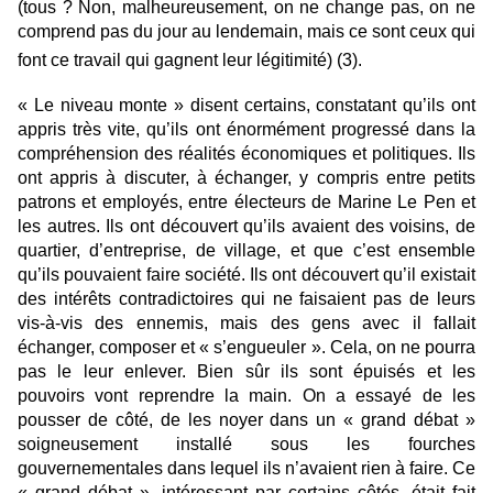
(tous ? Non, malheureusement, on ne change pas, on ne
comprend pas du jour au lendemain, mais ce sont ceux qui
font ce travail qui gagnent leur légitimité) (3).
« Le niveau monte » disent certains, constatant qu’ils ont
appris très vite, qu’ils ont énormément progressé dans la
compréhension des réalités économiques et politiques. Ils
ont appris à discuter, à échanger, y compris entre petits
patrons et employés, entre électeurs de Marine Le Pen et
les autres. Ils ont découvert qu’ils avaient des voisins, de
quartier, d’entreprise, de village, et que c’est ensemble
qu’ils pouvaient faire société. Ils ont découvert qu’il existait
des intérêts contradictoires qui ne faisaient pas de leurs
vis-à-vis des ennemis, mais des gens avec il fallait
échanger, composer et « s’engueuler ». Cela, on ne pourra
pas le leur enlever. Bien sûr ils sont épuisés et les
pouvoirs vont reprendre la main. On a essayé de les
pousser de côté, de les noyer dans un « grand débat »
soigneusement installé sous les fourches
gouvernementales dans lequel ils n’avaient rien à faire. Ce
« grand débat », intéressant par certains côtés, était fait