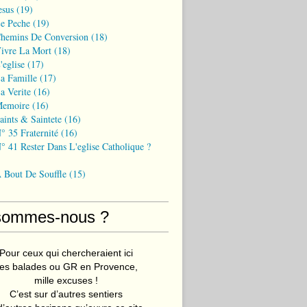
esus
(19)
Le Peche
(19)
Chemins De Conversion
(18)
Vivre La Mort
(18)
'eglise
(17)
a Famille
(17)
a Verite
(16)
Memoire
(16)
aints & Saintete
(16)
° 35 Fraternité
(16)
° 41 Rester Dans L'eglise Catholique ?
A Bout De Souffle
(15)
sommes-nous ?
Pour ceux qui chercheraient ici
es balades ou GR en Provence,
mille excuses !
C’est sur d’autres sentiers