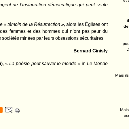
et 
’agent de l’instauration démocratique qui peut seule
i
re «
témoin de la Résurrection »,
alors les Églises ont
de
r des femmes et des hommes qui n’ont pas peur du
s sociétés minées par leurs obsessions sécuritaires.
pou
D
Bernard Ginisty
6)
, «
La poésie peut sauver le monde »
in
Le Monde
Mais ils
Mais 
0
éc