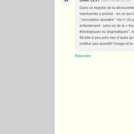
Didier LEVY
09/07/2018 21:33
Dans ce registre de la découverte
représenter a poésie - en ce qui 
‘’conception assistée’’.<br /> Un 
enfantement - celui où de la « tr
théologiques ou dogmatiques’’, su
fût-elle à peu près rien d’autre qu’
restitue pas aussitôt l’image et la
Répondre