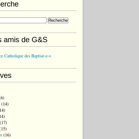
erche
s amis de G&S
e Catholique des Baptisé-e-s
ives
6)
(14)
14)
14)
(17)
(15)
er
(16)