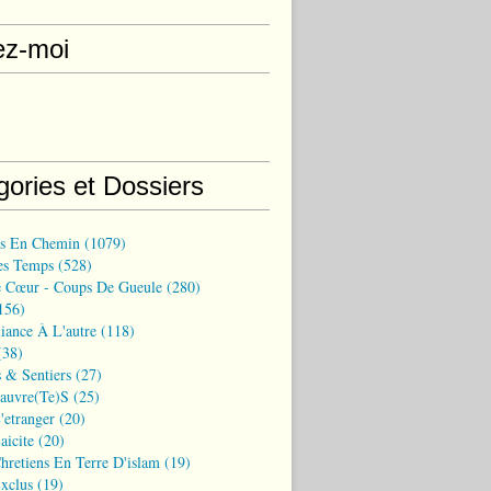
ez-moi
gories et Dossiers
ns En Chemin
(1079)
es Temps
(528)
 Cœur - Coups De Gueule
(280)
156)
iance À L'autre
(118)
38)
 & Sentiers
(27)
Pauvre(te)s
(25)
'etranger
(20)
aicite
(20)
hretiens En Terre D'islam
(19)
xclus
(19)