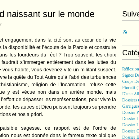
d naissant sur le monde
Suiv
s
e et engagement dans la cité sont au cœur de la vie
la disponibilité et l’écoute de la Parole et construire
Caté
s les lourdeurs du réel ? Trop souvent, les choix
 faudrait s’immerger entièrement dans les luttes du
Réflexio
lle vous habite, vous devenez vite un militant suspect.
Signes D
ivre la quête du Tout Autre qu’à l’abri des turbulences
Coups De
istianisme, religion de l’Incarnation, refuse cette
Fioretti
(
que y est vécue non dans un arrière monde, mais
D'une All
’effort de dépasser les représentations, pour vivre la
Dossiers
(
Garrigues
nde, les autres et Dieu puissent toujours surprendre
Dossier 
ions et nos a priori.
Dossier L
Dossier L
aisible sagesse, ce rapport est de l’ordre de
Dossier C
tration nous est donnée dans le fameux texte biblique
Dossier E