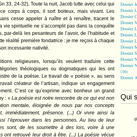
 33, 24-32). Toute la nuit, Jacob lutte avec celui qui
Dossier J
Dossier 
ce corps à corps, il sort boiteux, mais vivant. Les
Dossier 
ans cesse appeler à naître et à renaître, tracent le
Dossier 
 vie spirituelle ne s’accomplit pas dans la conquête
Dossier L
, par-delà les pesanteurs de l'avoir, de l'habitude et
Dossier L
tte réalité première fondatrice : je me reçois à chaque
Dossier L
Dossier 
son incessante nativité.
Dossier S
Dossier N
ions religieuses, lorsqu’ils veulent traduire cette
Dossier N
catégories théologiques ou dogmatiques qui les ont
(16)
istre de la poésie. Le travail de « poésie », au sens
Dossier 
ravail créateur de l’artisan, indique un engagement
sement. C’est ce qu’exprime avec bonheur un grand
Qui 
y : «
La poésie est notre rencontre de ce qui est non
tion mentale, éloignée de nous par nos concepts
immédiatement, présence. (...) Or vivre ainsi la
d
ssi l’éprouver dans les personnes. Au lieu de leur
es sont, de les soumettre à des lois, voire à une
s ont retrouvé leur droit à être. (...) La poésie vécue