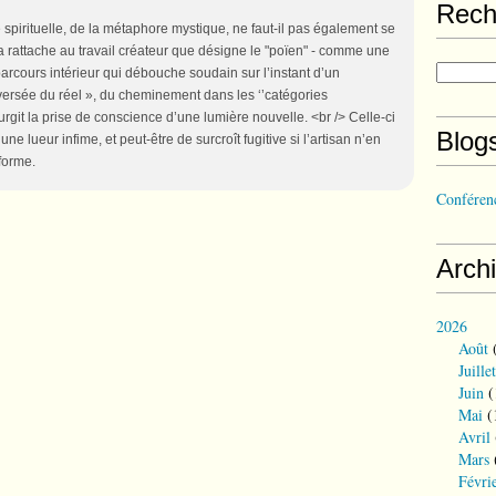
Rech
 spirituelle, de la métaphore mystique, ne faut-il pas également se
la rattache au travail créateur que désigne le "poïen" - comme une
parcours intérieur qui débouche soudain sur l’instant d’un
aversée du réel », du cheminement dans les ‘’catégories
rgit la prise de conscience d’une lumière nouvelle. <br /> Celle-ci
Blog
une lueur infime, et peut-être de surcroît fugitive si l’artisan n’en
 forme.
Conférenc
Arch
2026
Août
(
Juillet
Juin
(
Mai
(
Avril
Mars
Févri