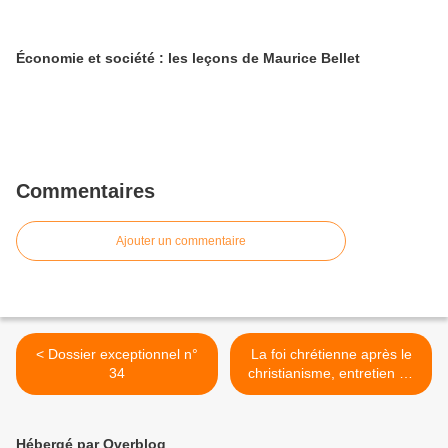
Économie et société : les leçons de Maurice Bellet
Commentaires
Ajouter un commentaire
< Dossier exceptionnel n°
La foi chrétienne après le
34
christianisme, entretien de
Maurice Bellet avec J.-M.
Kohler >
Hébergé par Overblog