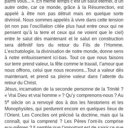
parmi vous... ». En même temps c’est un salut éternel, d’un
autre ordre, car ce monde, grâce à la Résurrection, est
appelé à être non pas détruit mais en quelque sorte
divinisé. Nous sommes appelés à vivre dans cette tension
(et non pas l’oscillation citée plus haut entre ceux qui ne
pensent qu’à la terre et ceux qui ne voient que le ciel)
entre le salut dès maintenant et le salut en construction
sera définitif lors du retour du Fils de l’Homme.
L’eschatologie, la divinisation de notre monde, donne sens
à notre enfouissement ici-bas. Tout ce que nous faisons
sur terre prend valeur, la fête comme le travail, l’amour que
nous offrons, celui que nous recevons...Tout a valeur dès
maintenant, et prend sa pleine valeur dans l’attente du
retour du Christ.
Jésus, incarnation de la seconde personne de la Trinité ?
« Vrai Dieu et vrai homme » ? Qu’y comprenons-nous ? Au
e
5
siècle on a renvoyé dos à dos les Nestoriens et les
Monophysites, qui perdurent encore en quelques lieux de
l’Orient. Les Conciles ont précisé la doctrine, mais qui la
connaît, qui la comprend ? Les Pères l’ont-ils comprise
eux-mêmes ? Il semble que l’important est de saisir ce que