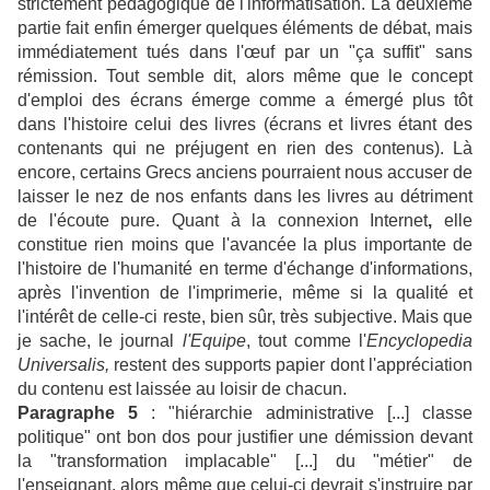
strictement pédagogique de l'informatisation. La deuxième
partie fait enfin émerger quelques éléments de débat, mais
immédiatement tués dans l'œuf par un "ça suffit" sans
rémission. Tout semble dit, alors même que le concept
d'emploi des écrans émerge comme a émergé plus tôt
dans l'histoire celui des livres (écrans et livres étant des
contenants qui ne préjugent en rien des contenus). Là
encore, certains Grecs anciens pourraient nous accuser de
laisser le nez de nos enfants dans les livres au détriment
de l'écoute pure. Quant à la connexion Internet
,
elle
constitue rien moins que l'avancée la plus importante de
l'histoire de l'humanité en terme d'échange d'informations,
après l'invention de l'imprimerie, même si la qualité et
l'intérêt de celle-ci reste, bien sûr, très subjective. Mais que
je sache, le journal
l'Equipe
, tout comme l'
Encyclopedia
Universalis,
restent des supports papier dont l'appréciation
du contenu est laissée au loisir de chacun.
Paragraphe 5
: "hiérarchie administrative [...] classe
politique" ont bon dos pour justifier une démission devant
la "transformation implacable" [...] du "métier" de
l'enseignant, alors même que celui-ci devrait s'instruire par