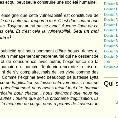
es et qui peut seule construire une société humaine.
Dossier J
Dossier 
Dossier 
nseigne que cette vulnérabilité est constitutive de
Dossier 
ité de l’autre par rapport à moi.
C’est dans autrui que
Dossier L
elin. Toujours
autrui
passe avant. Aucune ligne de ce
Dossier L
pas cela. Et c’est cela la vulnérabilité.
Seul un moi
Dossier L
1
ain
»
.
Dossier 
Dossier S
Dossier N
 publicité qui nous somment d’être beaux, riches et
Dossier N
 certain management entrepreneurial qui ne cessent de
(16)
 et de concurrence avec autrui, l’expérience de la
Dossier 
 l’humain en l’homme. Toute vie rencontre la crise et
er, ni de s’y complaire, mais de les vivre comme des
. Comme l’exprime avec beaucoup de justesse Lytta
Qui 
ce de fragilisation se laisse entrevoir ainsi : nous ne
potentiellement, nous avons rejoint tout être humain
récaire pour chacun ; nous devinons que nous ne
tres : quelle que soit la prochaine fragilisation, ils
d
r la mémoire de ce qui nous a permis de traverser le