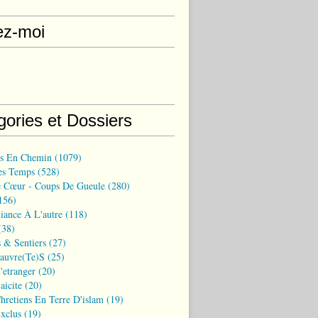
ez-moi
gories et Dossiers
ns En Chemin
(1079)
es Temps
(528)
 Cœur - Coups De Gueule
(280)
156)
iance À L'autre
(118)
38)
 & Sentiers
(27)
Pauvre(te)s
(25)
'etranger
(20)
aicite
(20)
hretiens En Terre D'islam
(19)
xclus
(19)