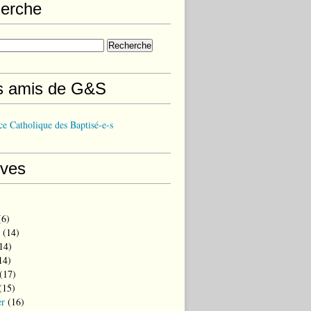
erche
s amis de G&S
e Catholique des Baptisé-e-s
ives
6)
(14)
14)
14)
(17)
(15)
er
(16)