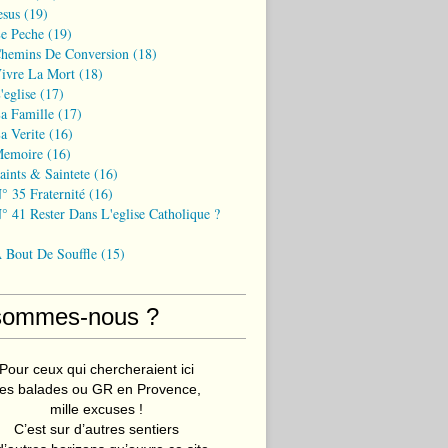
esus
(19)
Le Peche
(19)
Chemins De Conversion
(18)
Vivre La Mort
(18)
'eglise
(17)
a Famille
(17)
a Verite
(16)
Memoire
(16)
aints & Saintete
(16)
° 35 Fraternité
(16)
° 41 Rester Dans L'eglise Catholique ?
A Bout De Souffle
(15)
sommes-nous ?
Pour ceux qui chercheraient ici
es balades ou GR en Provence,
mille excuses !
C’est sur d’autres sentiers