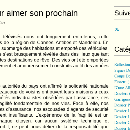
ur aimer son prochain
Suiv
iers
x télévisés nous ont longuement entretenus, cette
ts de la région de Cannes, Antibes et Mandelieu. En
Caté
ont submergé des habitations et emporté des véhicules.
ne s’est brusquement révélée dans des lieux que tant
s destinations de rêve. Des vies ont été emportées
Réflexio
uement et amoureusement construits au fil des années
Signes D
Coups De
Fioretti
(
utorités du pays ont affirmé la solidarité nationale
D'une All
 beaucoup de voisins ont ouvert leurs maisons à ceux
Dossiers
(
iétés individualistes obsédées par l’assurance, ces
Garrigues
agilité fondamentale de nos vies. Face à elle, nos
Dossier 
rats d’assurance, nos escouades d’agents de sécurité
Dossier L
nt insuffisants. L’expérience de la fragilité est un
Dossier L
haque citoyen
,
car aucun système technique et
Dossier C
soit-il, ne peut nous délier de la responsabilité que
Dossier E