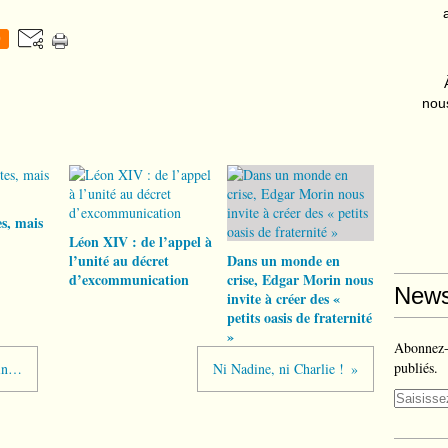
0
nous
s, mais
Léon XIV : de l’appel à
l’unité au décret
Dans un monde en
d’excommunication
crise, Edgar Morin nous
News
invite à créer des «
petits oasis de fraternité
»
Abonnez-v
publiés.
tin…
Ni Nadine, ni Charlie !