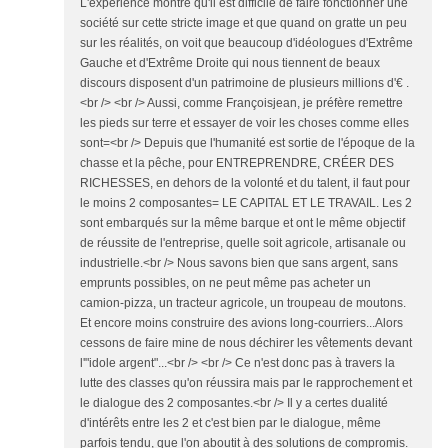
L'expérience montre qu'il est difficile de faire fonctionner une
société sur cette stricte image et que quand on gratte un peu
sur les réalités, on voit que beaucoup d'idéologues d'Extrême
Gauche et d'Extrême Droite qui nous tiennent de beaux
discours disposent d'un patrimoine de plusieurs millions d'€ .
<br /> <br /> Aussi, comme Françoisjean, je préfère remettre
les pieds sur terre et essayer de voir les choses comme elles
sont=<br /> Depuis que l'humanité est sortie de l'époque de la
chasse et la pêche, pour ENTREPRENDRE, CRÉER DES
RICHESSES, en dehors de la volonté et du talent, il faut pour
le moins 2 composantes= LE CAPITAL ET LE TRAVAIL. Les 2
sont embarqués sur la même barque et ont le même objectif
de réussite de l'entreprise, quelle soit agricole, artisanale ou
industrielle.<br /> Nous savons bien que sans argent, sans
emprunts possibles, on ne peut même pas acheter un
camion-pizza, un tracteur agricole, un troupeau de moutons.
Et encore moins construire des avions long-courriers...Alors
cessons de faire mine de nous déchirer les vêtements devant
l'"idole argent"...<br /> <br /> Ce n'est donc pas à travers la
lutte des classes qu'on réussira mais par le rapprochement et
le dialogue des 2 composantes.<br /> Il y a certes dualité
d'intérêts entre les 2 et c'est bien par le dialogue, même
parfois tendu, que l'on aboutit à des solutions de compromis.