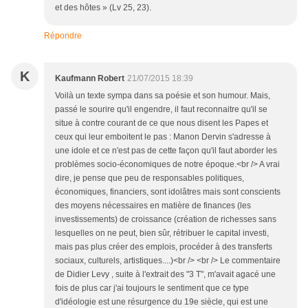
et des hôtes » (Lv 25, 23).
Répondre
K
Kaufmann Robert
21/07/2015 18:39
Voilà un texte sympa dans sa poésie et son humour. Mais,
passé le sourire qu'il engendre, il faut reconnaitre qu'il se
situe à contre courant de ce que nous disent les Papes et
ceux qui leur emboitent le pas : Manon Dervin s'adresse à
une idole et ce n'est pas de cette façon qu'il faut aborder les
problèmes socio-économiques de notre époque.<br /> A vrai
dire, je pense que peu de responsables politiques,
économiques, financiers, sont idolâtres mais sont conscients
des moyens nécessaires en matière de finances (les
investissements) de croissance (création de richesses sans
lesquelles on ne peut, bien sûr, rétribuer le capital investi,
mais pas plus créer des emplois, procéder à des transferts
sociaux, culturels, artistiques....)<br /> <br /> Le commentaire
de Didier Levy , suite à l'extrait des "3 T", m'avait agacé une
fois de plus car j'ai toujours le sentiment que ce type
d'idéologie est une résurgence du 19e siècle, qui est une