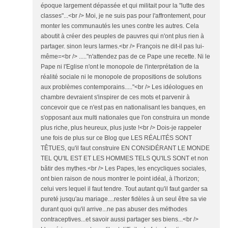
époque largement dépassée et qui militait pour la "lutte des
classes"...<br /> Moi, je ne suis pas pour l'affrontement, pour
monter les communautés les unes contre les autres. Cela
aboutit à créer des peuples de pauvres qui n'ont plus rien à
partager. sinon leurs larmes.<br /> François ne dit-il pas lui-
même=<br /> ....."n'attendez pas de ce Pape une recette. Ni le
Pape ni l'Eglise n'ont le monopole de l'interprétation de la
réalité sociale ni le monopole de propositions de solutions
aux problèmes contemporains....."<br /> Les idéologues en
chambre devraient s'inspirer de ces mots et parvenir à
concevoir que ce n'est pas en nationalisant les banques, en
s'opposant aux multi nationales que l'on construira un monde
plus riche, plus heureux, plus juste !<br /> Dois-je rappeler
une fois de plus sur ce Blog que LES RÉALITÉS SONT
TÊTUES, qu'il faut construire EN CONSIDÉRANT LE MONDE
TEL QU'IL EST ET LES HOMMES TELS QU'ILS SONT et non
bâtir des mythes.<br /> Les Papes, les encycliques sociales,
ont bien raison de nous montrer le point idéal, à l'horizon;
celui vers lequel il faut tendre. Tout autant qu'il faut garder sa
pureté jusqu'au mariage....rester fidèles à un seul être sa vie
durant quoi qu'il arrive...ne pas abuser des méthodes
contraceptives...et savoir aussi partager ses biens...<br />