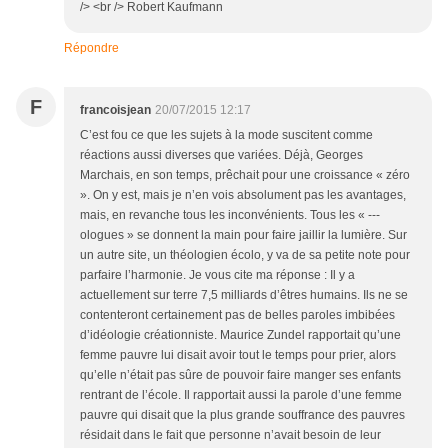
/> <br /> Robert Kaufmann
Répondre
F
francoisjean
20/07/2015 12:17
C’est fou ce que les sujets à la mode suscitent comme
réactions aussi diverses que variées. Déjà, Georges
Marchais, en son temps, prêchait pour une croissance « zéro
». On y est, mais je n’en vois absolument pas les avantages,
mais, en revanche tous les inconvénients. Tous les « ---
ologues » se donnent la main pour faire jaillir la lumière. Sur
un autre site, un théologien écolo, y va de sa petite note pour
parfaire l’harmonie. Je vous cite ma réponse : Il y a
actuellement sur terre 7,5 milliards d’êtres humains. Ils ne se
contenteront certainement pas de belles paroles imbibées
d’idéologie créationniste. Maurice Zundel rapportait qu’une
femme pauvre lui disait avoir tout le temps pour prier, alors
qu’elle n’était pas sûre de pouvoir faire manger ses enfants
rentrant de l’école. Il rapportait aussi la parole d’une femme
pauvre qui disait que la plus grande souffrance des pauvres
résidait dans le fait que personne n’avait besoin de leur