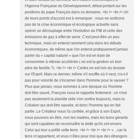
l'Agence Française du Développement, débat portant sur les
positions du pape François dans ce domaine. <br /> <br /> Un
de leurs points d'accord est à remarquer : nous ne sortirons
pas de la crise économique et écologique actuelle sans
opérer un découplage entre l'évolution du PIB et celle des
émissions de gaz à effet de serre. C'est peut-être un peu
technique, mais on entend rarement cela dans les débats
économiques, de même que l'on entend pratiquement jamais
parler du « capital naturel » que l'on est en train de
consommer à vitesse accélérée ( où est la gestion en bon
père de famille ?). <br /> <br /> Certes on est loin du dossier
sur l'Esprit. Mais ce dernier, même s'il souffle où il veut, n'a-t-il
pas pour volonté de s'incarner dans l'homme pour le sauver ?
Plus que jamais, nous sommes à une époque où l'homme
doit être sauvé, François nous le rappelle fortement : ce n'est
pas seulement la planète (elle s'en sortira toujours), mais la
Création qui doit être sauvée, et donc l'homme qui en fait
partie. Le Créateur nous l'a confiée, et grâce à son Esprit,
nous pouvons en être, non les maitres, mais les bons gérants
qui sont capables de reconnaître la dette qu'ils ont envers
Celui qui leur a prêté cette terre. <br /> <br /> <br /> « ...car la
terre m’appartient, et vous n’êtes pour moi que des étrangers