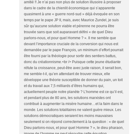
amitié !! Je n’ai pas non plus de solution illusoire à proposer
dans le cadre de la chienlit économique qui s’apparente
quasiment à une « guerre nord-sud » déjà évoquée en son
temps par le pape JP II, mais, avec Maurice Zundel, je suis
sûr qu’aucune solution viable et pérenne ne pourra être
trouvée sans que soit auparavant défini « de quel Dieu
parlons-nous, et pour quel Homme ? ». Il me semble que
devant l’importance cruciale de la conversion qui nous est
demandée par le pape François, un minimum d’effort pourrait
être fourni par la théologie pour sortir des sentiers battus,
donc du créationnisme.<br /> Puisque cette jeune étudiante
réfute la croissance, peut-être avec juste raison, il serait bon,
me semble-t-il, qu’en attendant de trouver mieux, elle
développe une théorie susceptible de donner du pain, un toit
et du travail aux 7,5 milliards d’êtres humains qui,
actuellement peuple notre planète ? L’homme est ce qu’il est,
et pendant plus de 80 ans, les solutions marxistes ont
contribué à augmenter la misère humaine…et la faim dans le
monde. Les solutions totalitaires ne valent guère mieux. Les
solutions démocratiques seraient les moins mauvaises
seulement si on répond correctement à la question : « de quel
Dieu parlons-nous, et pour quel Homme ? », le dieu pharaon,
image de l’homme ne peut résoudre cette équation.