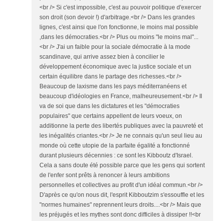
<br /> Si c'est impossible, c'est au pouvoir politique d'exercer
son droit (son devoir !) d'arbitrage.<br /> Dans les grandes
lignes, c'est ainsi que l'on fonctionne, le moins mal possible
,dans les démocraties.<br /> Plus ou moins "le moins mal"...
<br /> J'ai un faible pour la sociale démocratie à la mode
scandinave, qui arrive assez bien à concilier le
développement économique avec la justice sociale et un
certain équilibre dans le partage des richesses.<br />
Beaucoup de laxisme dans les pays méditerranéens et
beaucoup d'idéologies en France, malheureusement.<br /> Il
va de soi que dans les dictatures et les "démocraties
populaires" que certains appellent de leurs voeux, on
additionne la perte des libertés publiques avec la pauvreté et
les inégalités criantes.<br /> Je ne connais qu'un seul lieu au
monde où cette utopie de la parfaite égalité a fonctionné
durant plusieurs décennies : ce sont les Kibboutz d'Israel.
Cela a sans doute été possible parce que les gens qui sortent
de l'enfer sont prêts à renoncer à leurs ambitions
personnelles et collectives au profit d'un idéal commun.<br />
D'après ce qu'on nous dit, l'esprit Kibboutzim s'essouffle et les
"normes humaines" reprennent leurs droits....<br /> Mais que
les préjugés et les mythes sont donc difficiles à dissiper !!<br