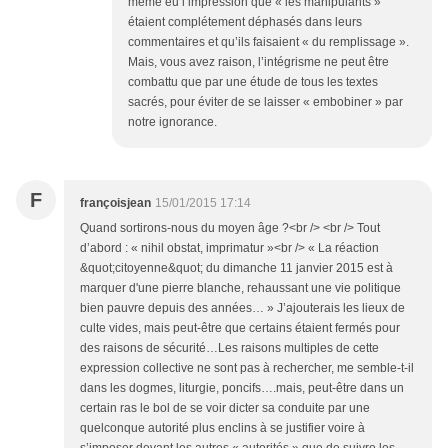
même eu l’impression que « les manipulants »
étaient complétement déphasés dans leurs
commentaires et qu’ils faisaient « du remplissage ».
Mais, vous avez raison, l’intégrisme ne peut être
combattu que par une étude de tous les textes
sacrés, pour éviter de se laisser « embobiner » par
notre ignorance.
F
françoisjean
15/01/2015 17:14
Quand sortirons-nous du moyen âge ?<br /> <br /> Tout
d’abord : « nihil obstat, imprimatur »<br /> « La réaction
&quot;citoyenne&quot; du dimanche 11 janvier 2015 est à
marquer d'une pierre blanche, rehaussant une vie politique
bien pauvre depuis des années… » J’ajouterais les lieux de
culte vides, mais peut-être que certains étaient fermés pour
des raisons de sécurité…Les raisons multiples de cette
expression collective ne sont pas à rechercher, me semble-t-il
dans les dogmes, liturgie, poncifs….mais, peut-être dans un
certain ras le bol de se voir dicter sa conduite par une
quelconque autorité plus enclins à se justifier voire à
s’imposer devant les autres « autorités » que de suivre les