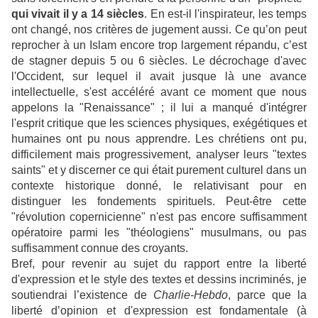
qui vivait il y a 14 siècles
. En est-il l'inspirateur, les temps
ont changé, nos critères de jugement aussi. Ce qu’on peut
reprocher à un Islam encore trop largement répandu, c’est
de stagner depuis 5 ou 6 siècles. Le décrochage d'avec
l'Occident, sur lequel il avait jusque là une avance
intellectuelle, s'est accéléré avant ce moment que nous
appelons la "Renaissance" ; il lui a manqué d'intégrer
l'esprit critique que les sciences physiques, exégétiques et
humaines ont pu nous apprendre. Les chrétiens ont pu,
difficilement mais progressivement, analyser leurs "textes
saints" et y discerner ce qui était purement culturel dans un
contexte historique donné, le relativisant pour en
distinguer les fondements spirituels. Peut-être cette
"révolution copernicienne" n'est pas encore suffisamment
opératoire parmi les "théologiens" musulmans, ou pas
suffisamment connue des croyants.
Bref, pour revenir au sujet du rapport entre la liberté
d'expression et le style des textes et dessins incriminés, je
soutiendrai l’existence de
Charlie-Hebdo
, parce que la
liberté d’opinion et d'expression est fondamentale (à