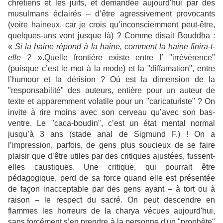
chrétiens et les juifs, et demandée aujourd'hui par des
musulmans éclairés – d’être agressivement provocants
(voire haineux, car je crois qu’inconsciemment peut-être,
quelques-uns vont jusque là) ? Comme disait Bouddha :
«
Si la haine répond à la haine, comment la haine finira-t-
elle ?
».Quelle frontière existe entre l’ "irrévérence"
(puisque c’est le mot à la mode) et la "diffamation", entre
l’humour et la dérision ? Où est la dimension de la
"responsabilité" des auteurs, entière pour un auteur de
texte et apparemment volatile pour un "caricaturiste" ? On
invite à rire moins avec son cerveau qu’avec son bas-
ventre. Le "caca-boudin", c’est un état mental normal
jusqu’à 3 ans (stade anal de Sigmund F.) ! On a
l’impression, parfois, de gens plus soucieux de se faire
plaisir que d’être utiles par des critiques ajustées, fussent-
elles caustiques. Une critique, qui pourrait être
pédagogique, perd de sa force quand elle est présentée
de façon inacceptable par des gens ayant – à tort ou à
raison – le respect du sacré. On peut descendre en
flammes les horreurs de la charya vécues aujourd'hui,
sans forcément s’en prendre à la personne d'un "prophète"