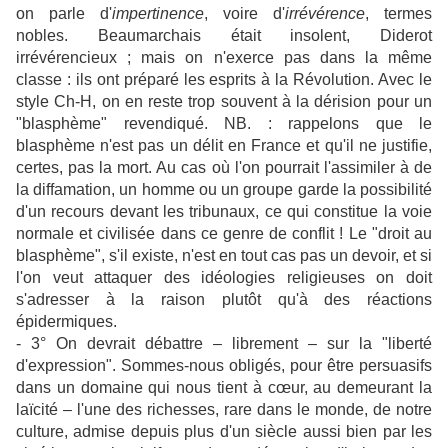
on parle d'
impertinence
, voire d'
irrévérence
, termes
nobles. Beaumarchais était insolent, Diderot
irrévérencieux ; mais on n'exerce pas dans la même
classe : ils ont préparé les esprits à la Révolution. Avec le
style Ch-H, on en reste trop souvent à la dérision pour un
"blasphème" revendiqué. NB. : rappelons que le
blasphème n'est pas un délit en France et qu'il ne justifie,
certes, pas la mort. Au cas où l'on pourrait l'assimiler à de
la diffamation, un homme ou un groupe garde la possibilité
d'un recours devant les tribunaux, ce qui constitue la voie
normale et civilisée dans ce genre de conflit ! Le "droit au
blasphème", s'il existe, n'est en tout cas pas un devoir, et si
l'on veut attaquer des idéologies religieuses on doit
s'adresser à la raison plutôt qu'à des réactions
épidermiques.
- 3° On devrait débattre – librement – sur la "liberté
d'expression". Sommes-nous obligés, pour être persuasifs
dans un domaine qui nous tient à cœur, au demeurant la
laïcité – l'une des richesses, rare dans le monde, de notre
culture, admise depuis plus d'un siècle aussi bien par les