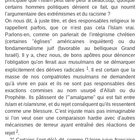
principale que l'Islam peut faire peur à beaucoup, quoique
certains hommes politiques dénient ce fait, qui nourrit
l'argumentaire des extrémismes et du racisme ?
On nous dit, à juste titre, et des responsables religieux le
rappellent parfois, que ce n'est pas cela l'Islam vrai.
Parlons-en, comme on parlerait de l'intégrisme chrétien
(certaines "églises" américaines inquiètent) ou du
fondamentalisme juif (favorable au belliqueux Grand
Israël). Il y a, chez nous, de bons apôtres pour dénoncer
l'obligation qu'on ferait aux musulmans de se démarquer
1
explicitement des dérives radicales
. Il est certain que la
masse de nos compatriotes musulmans ne demandent
qu'à vivre en paix et ils ne sont pas responsables des
exactions commises au nom usurpé d'Allah ou du
Prophète. Ils pâtissent de l'"amalgame" qui est fait entre
Islam
et
islamisme,
et du rejet conséquent qu'ils ressentent
comme une blessure. C'est injuste mais pas inimaginable
si l'on veut oser une comparaison hardie avec d'autres
mécanismes de terreur ayant entraîné des réactions de
2
rejet
.
– 2° Certains l'ont déjà dit, comme l'Union juive française