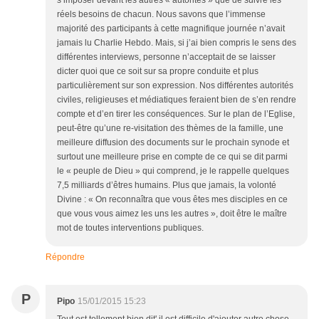
réels besoins de chacun. Nous savons que l’immense
majorité des participants à cette magnifique journée n’avait
jamais lu Charlie Hebdo. Mais, si j’ai bien compris le sens des
différentes interviews, personne n’acceptait de se laisser
dicter quoi que ce soit sur sa propre conduite et plus
particulièrement sur son expression. Nos différentes autorités
civiles, religieuses et médiatiques feraient bien de s’en rendre
compte et d’en tirer les conséquences. Sur le plan de l’Eglise,
peut-être qu’une re-visitation des thèmes de la famille, une
meilleure diffusion des documents sur le prochain synode et
surtout une meilleure prise en compte de ce qui se dit parmi
le « peuple de Dieu » qui comprend, je le rappelle quelques
7,5 milliards d’êtres humains. Plus que jamais, la volonté
Divine : « On reconnaîtra que vous êtes mes disciples en ce
que vous vous aimez les uns les autres », doit être le maître
mot de toutes interventions publiques.
Répondre
P
Pipo
15/01/2015 15:23
Tout est tellement bien dit' il est difficile d'ajouter autre chose.