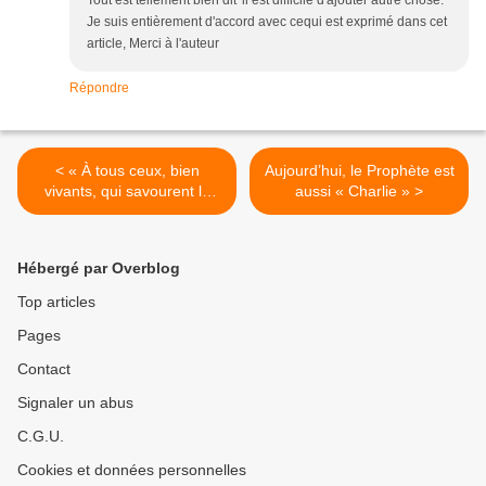
Je suis entièrement d'accord avec cequi est exprimé dans cet
article, Merci à l'auteur
Répondre
< « À tous ceux, bien
Aujourd’hui, le Prophète est
vivants, qui savourent le
aussi « Charlie » >
mot gratuité… »
Hébergé par Overblog
Top articles
Pages
Contact
Signaler un abus
C.G.U.
Cookies et données personnelles