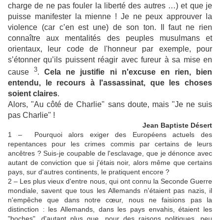
charge de ne pas fouler la liberté des autres …) et que je
puisse manifester la mienne ! Je ne peux approuver la
violence (car c’en est une) de son ton. Il faut ne rien
connaître aux mentalités des peuples musulmans et
orientaux, leur code de l'honneur par exemple, pour
s’étonner qu’ils puissent réagir avec fureur à sa mise en
3
cause
.
Cela ne justifie ni n'excuse en rien, bien
entendu, le recours à l'assassinat, que les choses
soient claires
.
Alors, "Au côté de Charlie" sans doute, mais "Je ne suis
pas Charlie" !
Jean Baptiste Désert
1 – Pourquoi alors exiger des Européens actuels des
repentances pour les crimes commis par certains de leurs
ancêtres ? Suis-je coupable de l'esclavage, que je dénonce avec
autant de conviction que si j'étais noir, alors même que certains
pays, sur d'autres continents, le pratiquent encore ?
2 – Les plus vieux d'entre nous, qui ont connu la Seconde Guerre
mondiale, savent que tous les Allemands n'étaient pas nazis, il
n'empêche que dans notre cœur, nous ne faisions pas la
distinction : les Allemands, dans les pays envahis, étaient les
"boches", d'autant plus que, pour des raisons politiques, peu