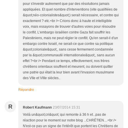
pour s'investir autrement que par des résolutions jamais
appliquées. Et quel nombre d'interventions (vite qualifiées de
&quot;néo-colonialistes&quot;) serait nécessaire, et contre qui
exactement ? etc.<br /> Crions donc à haute et intelligible
voix, mais essayons de trouver d'autres voies pour résoudre
le conflit. L'embargo israélien contre Gaza fait souffrir les
Palestiniens, mais ne peut régler le conflit. Qu'en serait-il d'un
embargo contre Israël, ne serait-ce que contre sa politique
&quot;coloniale&quot;, sans cesse fermement condamnée
par la &quot;communauté internationale&quot;, sans aucun
effet ?<br /> Pendant ce temps, effectivement, nos frères
chrétiens orientaux souffrent et meurent, ou doivent quitter
une patrie qui était la leur bien avant l'invasion musulmane
des VIIe et VIIIe siècles..
Répondre
R
Robert Kaufmann
23/07/2014 15:31
Voilà un&quot;cri&quot; qui remonte à 36 h et...pas de
réaction pour le moment sur notre blog ...CHRÉTIEN....<br />
N'est-ce pas un signe de l'intérêt que portent les Chrétiens de