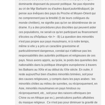
dominante disposant du pouvoir politique. Ne pas répondre
au cri de Mgr Barbarin ou d'autres &quot;autorités&quot; (je
pense aux évêques des pays du Proche et Moyen-Orient qui
ne comprennent pas la timidité (!) de leurs collègues du
monde chrétien), ne signifie pas qu'on se désintéresse de ce
drame. Il y a des procédures plus discrètes qui peuvent aider
ces populations, ne serait-ce qu'en participant au financement
d'écoles ou d'hôpitaux.<br /> - B) La question des minorités
n'est pas propre aux pays musulmans, ni à notre temps,
même si elle y a pris un caractère gravissime et
particulièrement dangereux, constat qui n'atténue pas les
responsabilités des autorités politiques et religieuses de ces
pays. Nous avons appris, au lycée, le poids des querelles des
nationalités dans la politique étrangère européenne à travers
les Balkans au XIXe et au début du XXe siècle. En outre, il
reste aujourd'hui bien d'autres minorités brimées, soit pour
des causes religieuses, y compris dans les pays arabes : les
minorités chiites au milieu de sunnites, ou réciproquement, en
Asie, minorités musulmanes en pays hindous ou
réciproquement, etc., soit pour des raisons ethniques (en
Chine ou en Afrique par ex.), persécutions parfois affublées
du masque religieux . Ce n'est pas pour diminuer la gravité de