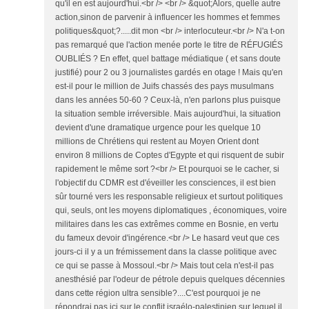
qu'il en est aujourd'hui.<br /> <br /> &quot;Alors, quelle autre
action,sinon de parvenir à influencer les hommes et femmes
politiques&quot;?.....dit mon <br /> interlocuteur.<br /> N'a t-on
pas remarqué que l'action menée porte le titre de RÉFUGIÉS
OUBLIÉS ? En effet, quel battage médiatique ( et sans doute
justifié) pour 2 ou 3 journalistes gardés en otage ! Mais qu'en
est-il pour le million de Juifs chassés des pays musulmans
dans les années 50-60 ? Ceux-là, n'en parlons plus puisque
la situation semble irréversible. Mais aujourd'hui, la situation
devient d'une dramatique urgence pour les quelque 10
millions de Chrétiens qui restent au Moyen Orient dont
environ 8 millions de Coptes d'Egypte et qui risquent de subir
rapidement le même sort ?<br /> Et pourquoi se le cacher, si
l'objectif du CDMR est d'éveiller les consciences, il est bien
sûr tourné vers les responsable religieux et surtout politiques
qui, seuls, ont les moyens diplomatiques , économiques, voire
militaires dans les cas extrêmes comme en Bosnie, en vertu
du fameux devoir d'ingérence.<br /> Le hasard veut que ces
jours-ci il y a un frémissement dans la classe politique avec
ce qui se passe à Mossoul.<br /> Mais tout cela n'est-il pas
anesthésié par l'odeur de pétrole depuis quelques décennies
dans cette région ultra sensible?....C'est pourquoi je ne
répondrai pas ici sur le conflit israélo-palestinien sur lequel il