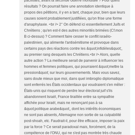
pacifistes, avant la seconde Guerre mondiale ? Pour quels
résultats ? On pourrait faire une annotation identique à
propos des pétitions, il y en a tant, chaque jour, bien que leurs
causes soient probablement justifiées, qu'on frise une forme
d'anaphylaxie. <br /> 2° On défend ici essentiellement Juifs et
Chrétiens ; qu'en est-il des autres minorités brimées (Cf.mon
B ci-dessus) ? Comment faire cesser le conflit israélo-
palestinien, qui alimente l'antisémitisme et provoque dans
certains pays des réactions contre les &quot;infidèles&quot;,
au premier rang desquels les Chrétiens.<br /> Alors, quelle
autre action ? La meilleure serait de parvenir à influencer les
hommes et femmes politiques, qui pourraient &quot;mettre la
pression&quot; sur leurs gouvernements. Mais vous savez,
sans doute mieux que moi, dans quel imbroglio diplomatique
sont enferrés les États occidentaux qui voudraient s'en mêler :
États-unis qui risquent de perdre leur électorat juif s'ils
abandonnent Israël, France tiraillée entre sa sympathie
affichée pour Israël, mais ne renonçant pas à sa
&quot;politique arabe&quot;, dont les intérêts économiques
ne sont pas absents, Allemagne non sortie de sa culpabilité
post-shoah, etc. Faudrait-il, pour être efficace, imposer la paix
par la force ? Ce serait paradoxal mais, forcément, de la
compétence de l'ONU, qui ne s'est pas montrée très chaude