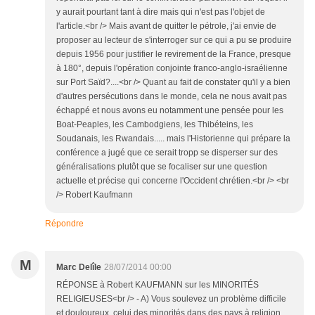
y aurait pourtant tant à dire mais qui n'est pas l'objet de
l'article.<br /> Mais avant de quitter le pétrole, j'ai envie de
proposer au lecteur de s'interroger sur ce qui a pu se produire
depuis 1956 pour justifier le revirement de la France, presque
à 180°, depuis l'opération conjointe franco-anglo-israélienne
sur Port Saïd?....<br /> Quant au fait de constater qu'il y a bien
d'autres persécutions dans le monde, cela ne nous avait pas
échappé et nous avons eu notamment une pensée pour les
Boat-Peaples, les Cambodgiens, les Thibéteins, les
Soudanais, les Rwandais..... mais l'Historienne qui prépare la
conférence a jugé que ce serait tropp se disperser sur des
généralisations plutôt que se focaliser sur une question
actuelle et précise qui concerne l'Occident chrétien.<br /> <br
/> Robert Kaufmann
Répondre
M
Marc Delîle
28/07/2014 00:00
RÉPONSE à Robert KAUFMANN sur les MINORITÉS
RELIGIEUSES<br /> - A) Vous soulevez un problème difficile
et douloureux, celui des minorités dans des pays à religion