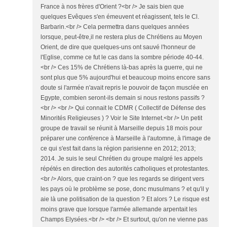
France à nos frères d'Orient ?<br /> Je sais bien que
quelques Evêques s'en émeuvent et réagissent, tels le Cl.
Barbarin.<br /> Cela permettra dans quelques années
lorsque, peut-être,il ne restera plus de Chrétiens au Moyen
Orient, de dire que quelques-uns ont sauvé l'honneur de
l'Eglise, comme ce fut le cas dans la sombre période 40-44.
<br /> Ces 15% de Chrétiens là-bas après la guerre, qui ne
sont plus que 5% aujourd'hui et beaucoup moins encore sans
doute si l'armée n'avait repris le pouvoir de façon musclée en
Egypte, combien seront-ils demain si nous restons passifs ?
<br /> <br /> Qui connait le CDMR ( Collectif de Défense des
Minorités Religieuses ) ? Voir le Site Internet.<br /> Un petit
groupe de travail se réunit à Marseille depuis 18 mois pour
préparer une conférence à Marseille à l'automne, à l'image de
ce qui s'est fait dans la région parisienne en 2012; 2013;
2014. Je suis le seul Chrétien du groupe malgré les appels
répétés en direction des autorités catholiques et protestantes.
<br /> Alors, que craint-on ? que les regards se dirigent vers
les pays où le problème se pose, donc musulmans ? et qu'il y
aie là une politisation de la question ? Et alors ? Le risque est
moins grave que lorsque l'armée allemande arpentait les
Champs Elysées.<br /> <br /> Et surtout, qu'on ne vienne pas