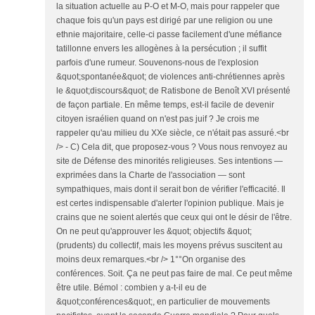
la situation actuelle au P-O et M-O, mais pour rappeler que
chaque fois qu'un pays est dirigé par une religion ou une
ethnie majoritaire, celle-ci passe facilement d'une méfiance
tatillonne envers les allogènes à la persécution ; il suffit
parfois d'une rumeur. Souvenons-nous de l'explosion
&quot;spontanée&quot; de violences anti-chrétiennes après
le &quot;discours&quot; de Ratisbone de Benoît XVI présenté
de façon partiale. En même temps, est-il facile de devenir
citoyen israélien quand on n'est pas juif ? Je crois me
rappeler qu'au milieu du XXe siècle, ce n'était pas assuré.<br
/> - C) Cela dit, que proposez-vous ? Vous nous renvoyez au
site de Défense des minorités religieuses. Ses intentions —
exprimées dans la Charte de l'association — sont
sympathiques, mais dont il serait bon de vérifier l'efficacité. Il
est certes indispensable d'alerter l'opinion publique. Mais je
crains que ne soient alertés que ceux qui ont le désir de l'être.
On ne peut qu'approuver les &quot; objectifs &quot;
(prudents) du collectif, mais les moyens prévus suscitent au
moins deux remarques.<br /> 1°°On organise des
conférences. Soit. Ça ne peut pas faire de mal. Ce peut même
être utile. Bémol : combien y a-t-il eu de
&quot;conférences&quot;, en particulier de mouvements