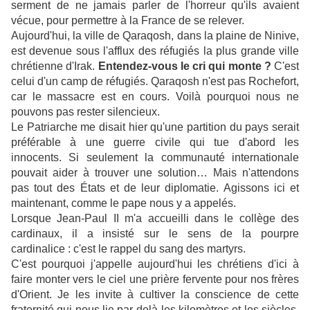
serment de ne jamais parler de l'horreur qu'ils avaient
vécue, pour permettre à la France de se relever.
Aujourd'hui, la ville de Qaraqosh, dans la plaine de Ninive,
est devenue sous l'afflux des réfugiés la plus grande ville
chrétienne d'Irak.
Entendez-vous le cri qui monte ?
C'est
celui d'un camp de réfugiés. Qaraqosh n'est pas Rochefort,
car le massacre est en cours. Voilà pourquoi nous ne
pouvons pas rester silencieux.
Le Patriarche me disait hier qu'une partition du pays serait
préférable à une guerre civile qui tue d'abord les
innocents. Si seulement la communauté internationale
pouvait aider à trouver une solution… Mais n'attendons
pas tout des États et de leur diplomatie. Agissons ici et
maintenant, comme le pape nous y a appelés.
Lorsque Jean-Paul II m'a accueilli dans le collège des
cardinaux, il a insisté sur le sens de la pourpre
cardinalice : c'est le rappel du sang des martyrs.
C'est pourquoi j'appelle aujourd'hui les chrétiens d'ici à
faire monter vers le ciel une prière fervente pour nos frères
d'Orient. Je les invite à cultiver la conscience de cette
fraternité qui nous lie par-delà les kilomètres et les siècles.