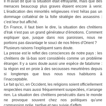
Il m'avait dit que la situation était effrayante, mais que des
menaces beaucoup plus graves étaient encore à venir.
L'éradication des minorités religieuses n'est hélas pas un
dommage collatéral de la folle stratégie des assassins :
c'est leur but affiché.
En France, il faut bien le dire, la situation des chrétiens
d'Irak n'est pas un grand générateur d'émotions. Comment
expliquer que, jusque dans nos paroisses, nous ne
portions pas davantage le souci de nos frères d'Orient ?
Plusieurs raisons l'expliquent sans doute.
La presse est le reflet des consciences de notre pays : les
chrétiens de là-bas sont considérés comme un problème
étranger. Il y a sans doute aussi une espèce de fatalisme :
la région est en proie à des secousses meurtrières depuis
si longtemps que tous nous nous habituons à
l'inacceptable.
Le fait qu'ici, en Occident, les religions soient officiellement
respectées mais aussi fréquemment suspectées, n'arrange
rien. La situation des chrétiens persécutés dans le monde
ne provoque souvent chez nos politiques qu'une
compassion polie, tardive et peu suivie d'effets.