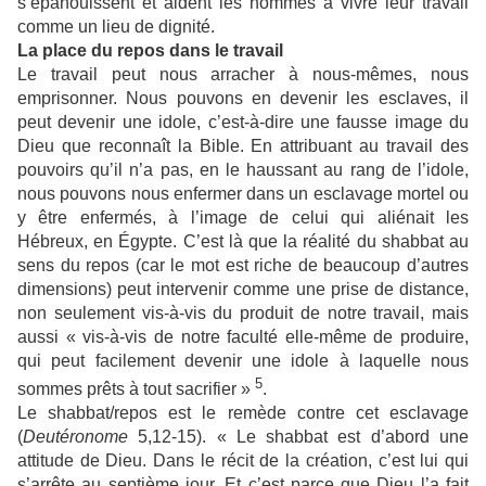
s’épanouissent et aident les hommes à vivre leur travail
comme un lieu de dignité.
La place du repos dans le travail
Le travail peut nous arracher à nous-mêmes, nous
emprisonner. Nous pouvons en devenir les esclaves, il
peut devenir une idole, c’est-à-dire une fausse image du
Dieu que reconnaît la Bible. En attribuant au travail des
pouvoirs qu’il n’a pas, en le haussant au rang de l’idole,
nous pouvons nous enfermer dans un esclavage mortel ou
y être enfermés, à l’image de celui qui aliénait les
Hébreux, en Égypte. C’est là que la réalité du shabbat au
sens du repos (car le mot est riche de beaucoup d’autres
dimensions) peut intervenir comme une prise de distance,
non seulement vis-à-vis du produit de notre travail, mais
aussi « vis-à-vis de notre faculté elle-même de produire,
qui peut facilement devenir une idole à laquelle nous
5
sommes prêts à tout sacrifier »
.
Le shabbat/repos est le remède contre cet esclavage
(
Deutéronome
5,12-15). « Le shabbat est d’abord une
attitude de Dieu. Dans le récit de la création, c’est lui qui
s’arrête au septième jour. Et c’est parce que Dieu l’a fait