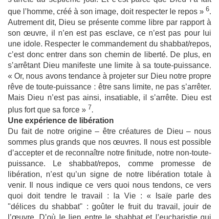
6
que l’homme, créé à son image, doit respecter le repos »
.
Autrement dit, Dieu se présente comme libre par rapport à
son œuvre, il n’en est pas esclave, ce n’est pas pour lui
une idole. Respecter le commandement du shabbat/repos,
c’est donc entrer dans son chemin de liberté. De plus, en
s’arrêtant Dieu manifeste une limite à sa toute-puissance.
« Or, nous avons tendance à projeter sur Dieu notre propre
rêve de toute-puissance : être sans limite, ne pas s’arrêter.
Mais Dieu n’est pas ainsi, insatiable, il s’arrête. Dieu est
7
plus fort que sa force »
.
Une expérience de libération
Du fait de notre origine – être créatures de Dieu – nous
sommes plus grands que nos œuvres. Il nous est possible
d’accepter et de reconnaître notre finitude, notre non-toute-
puissance. Le shabbat/repos, comme promesse de
libération, n’est qu’un signe de notre libération totale à
venir. Il nous indique ce vers quoi nous tendons, ce vers
quoi doit tendre le travail : la Vie : « Isaïe parle des
"délices du shabbat" : goûter le fruit du travail, jouir de
l’œuvre. D’où le lien entre le shabbat et l’eucharistie qui