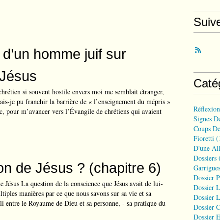
Suiv
 d’un homme juif sur
Jésus
Caté
rétien si souvent hostile envers moi me semblait étranger,
is-je pu franchir la barrière de « l’enseignement du mépris »
Réflexio
c, pour m’avancer vers l’Évangile de chrétiens qui avaient
Signes D
Coups De
Fioretti
(
D'une All
Dossiers
(
on de Jésus ? (chapitre 6)
Garrigues
Dossier 
e Jésus La question de la conscience que Jésus avait de lui-
Dossier L
iples manières par ce que nous savons sur sa vie et sa
Dossier L
abli entre le Royaume de Dieu et sa personne, - sa pratique du
Dossier C
Dossier E