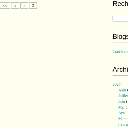
Rech
<<
<
1
2
Blog
Conférenc
Arch
2026
Août
(
Juillet
Juin
(
Mai
(
Avril
Mars
Févri