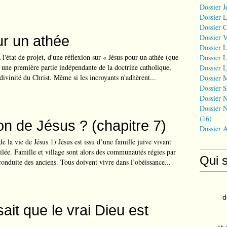
Dossier J
Dossier 
Dossier 
r un athée
Dossier 
Dossier L
 l'état de projet, d'une réflexion sur « Jésus pour un athée (que
Dossier L
is une première partie indépendante de la doctrine catholique,
Dossier L
 divinité du Christ. Même si les incroyants n'adhèrent...
Dossier 
Dossier S
Dossier N
Dossier N
(16)
on de Jésus ? (chapitre 7)
Dossier 
e la vie de Jésus 1) Jésus est issu d’une famille juive vivant
ilée. Famille et village sont alors des communautés régies par
Qui 
 conduite des anciens. Tous doivent vivre dans l’obéissance...
d
sait que le vrai Dieu est