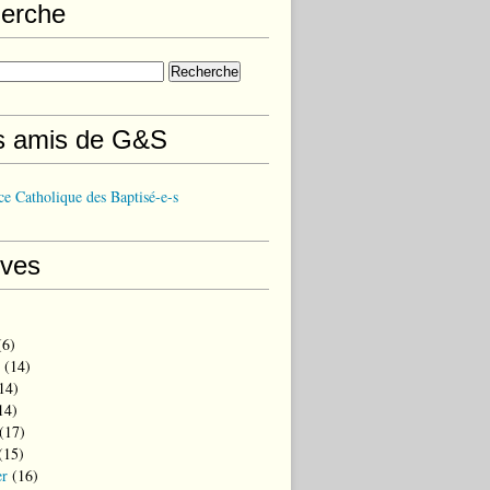
erche
s amis de G&S
e Catholique des Baptisé-e-s
ives
6)
(14)
14)
14)
(17)
(15)
er
(16)