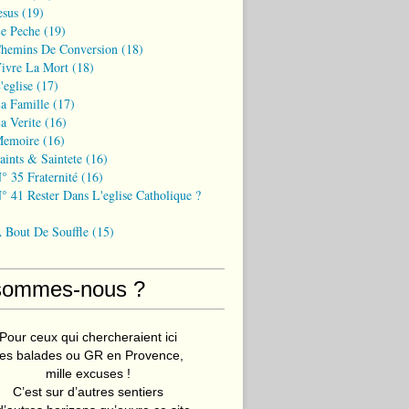
esus
(19)
Le Peche
(19)
Chemins De Conversion
(18)
Vivre La Mort
(18)
'eglise
(17)
a Famille
(17)
a Verite
(16)
Memoire
(16)
aints & Saintete
(16)
° 35 Fraternité
(16)
° 41 Rester Dans L'eglise Catholique ?
A Bout De Souffle
(15)
sommes-nous ?
Pour ceux qui chercheraient ici
es balades ou GR en Provence,
mille excuses !
C’est sur d’autres sentiers