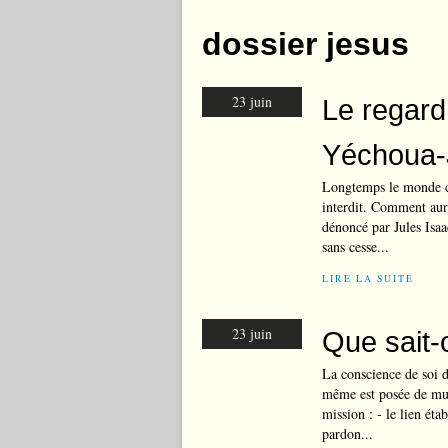
dossier jesus
23 juin
Le regard
Yéchoua-
Longtemps le monde ch
interdit. Comment aura
dénoncé par Jules Isaa
sans cesse...
LIRE LA SUITE
23 juin
Que sait-
La conscience de soi d
même est posée de mult
mission : - le lien ét
pardon...