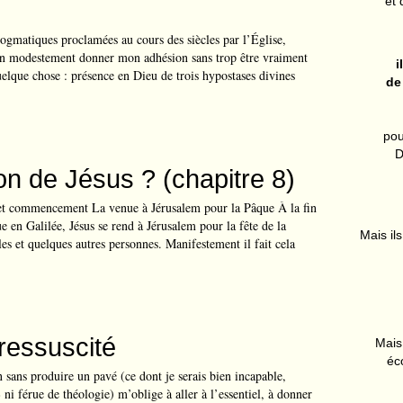
et 
 dogmatiques proclamées au cours des siècles par l’Église,
en modestement donner mon adhésion sans trop être vraiment
i
elque chose : présence en Dieu de trois hypostases divines
de
pou
D
on de Jésus ? (chapitre 8)
 et commencement La venue à Jérusalem pour la Pâque À la fin
ue en Galilée, Jésus se rend à Jérusalem pour la fête de la
Mais ils
les et quelques autres personnes. Manifestement il fait cela
 ressuscité
Mais 
éc
 sans produire un pavé (ce dont je serais bien incapable,
 » ni férue de théologie) m’oblige à aller à l’essentiel, à donner