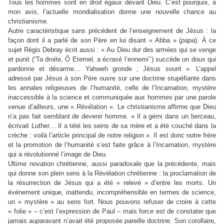
Tous les hommes sont en droit égaux devant Dieu. C’est pourquoi, à
mon avis, l’actuelle mondialisation donne une nouvelle chance au
christianisme.
Autre caractéristique sans précédent de l’enseignement de Jésus : la
façon dont il a parlé de son Père en lui disant « Abba » (
papa
). À ce
sujet Régis Debray écrit aussi : « Au Dieu dur des armées qui se venge
et punit (“Ta droite, Ô Eternel, a écrasé l’ennemi’’) succède un doux qui
pardonne et désarme… Yahweh gronde ; Jésus sourit ». L’appel
adressé par Jésus à son Père ouvre sur une doctrine stupéfiante dans
les annales religieuses de l’humanité, celle de l’Incarnation, mystère
inaccessible à la science et communiquée aux hommes par une parole
venue d’ailleurs, une « Révélation ». Le christianisme affirme que Dieu
n’a pas fait semblant de devenir homme. « Il a gémi dans un berceau,
écrivait Luther… Il a tété les seins de sa mère et a été couché dans la
crèche : voilà l’article principal de notre religion ». Il est donc notre frère
et la promotion de l’humanité s’est faite grâce à l’Incarnation, mystère
qui a révolutionné l’image de Dieu.
Ultime novation chrétienne, aussi paradoxale que la précédente, mais
qui donne son plein sens à la Révélation chrétienne : la proclamation de
la résurrection de Jésus qui a été « relevé » d’entre les morts. Un
événement unique, inattendu, incompréhensible en termes de science,
un « mystère » au sens fort. Nous pouvons refuser de croire à cette
« folie » – c’est l’expression de Paul – mais force est de constater que
jamais auparavant n’avait été proposée pareille doctrine. Son corollaire,