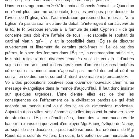
Dans un ouvrage paru en 2007 le cardinal Daneels écrivait : « Quand on
ne réunit plus, comme au concile, tous les évêques pour décider de
l’avenir de l’Église, c’est l’administration qui reprend les rênes ». Notre
Église n’a pas assez la culture du débat. S’interrogeant sur
L’avenir de
la foi
, le P. Sesboüé renvoie à la formule de saint Cyprien : « ce qui
concerne tous doit être l’affaire de tous » et rappelle le souhait du
cardinal Martini qu’« il y ait la possibilité dans l’Église de discuter
ouvertement et librement de certains problèmes ». Le célibat des
prêtres, la place des femmes dans l’Église,
la contraception artificielle,
le statut religieux des divorcés remariés sont de ceux-là ; d’autres
sujets encore se situent « dans ces zones d’ombre ou zones frontières
où ce qui est vraiment bien n’apparaît pas immédiatement et où il ne
sert à rien de dire non et surtout d’interdire de manière prématurée ».
Voilà des propositions positives pour ouvrir de nouveaux chemins au
message évangélique dans le monde d’aujourd’hui. Il faut donc insister
sur quelques urgences. L’une d’entre elles est de tirer les
conséquences de l’effacement de la civilisation paroissiale qui était
adaptée au monde rural ou à des villes de dimensions modestes.
Aujourd’hui nos villes sont énormes et elles imposent la mise en place
de structures d’Église démultipliées, donc des « communautés de
base » : expression que vient d’employer Mgr Papin, évêque de Nancy,
au sujet de son diocèse et qui caractérise aussi les créations de Mgr
Rouet dans celui de Poitiers. En outre, la création de communautés de