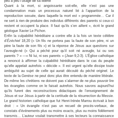
peu à peu l’usage de sa liberté
Quant à la mort, si angoissante soit-elle, elle n’est pas une
condamnation mais un processus naturel lié à l’apparition de la
reproduction sexuée, dans laquelle la mort est « programmée… Car il
ne sert à rien de produire des individus différents des parents si ceux-ci
restent et occupent la place. Il faut qu’ils s’en aillent », écrit le grand
géologue Xavier Le Pichon.
Enfin la culpabilité héréditaire a contre elle à la fois un texte célèbre
d’
Ézéchiel
18,20 (« Un fils ne portera pas la faute de son père, ni un
père la faute de son fils ») et la réponse de Jésus aux questions sur
l’aveugle-né (« Qui a péché pour qu’il soit né aveugle, lui ou ses
parents ? » —« Ni lui, ni ses parents » (
Jean
9,2-3). L’Église catholique
a renoncé à affirmer la culpabilité héréditaire dans le cas du peuple
qu’elle appelait autrefois « déicide ». Il est urgent qu’elle dissipe toute
ambiguïté au sujet de celle qui aurait découlé du péché originel. Le
texte de la
Genèse
ne peut donc plus être entendu de manière littérale.
De même les chrétiens ne doivent pas s’alarmer de ne plus pouvoir lire
les évangiles comme on le faisait autrefois. Nous savons aujourd’hui
qu’ils furent des reconstructions didactiques de l’enseignement de
Jésus et sur Jésus à partir de la certitude de la résurrection du Messie.
Le grand historien catholique que fut Henri-Irénée Marrou écrivait à bon
droit : « Un évangile n’est pas un recueil de procès-verbaux, de
constats d’événements plus ou moins exacts, plus ou moins fidèlement
transmis… L’auteur voulait transmettre à ses lecteurs la connaissance