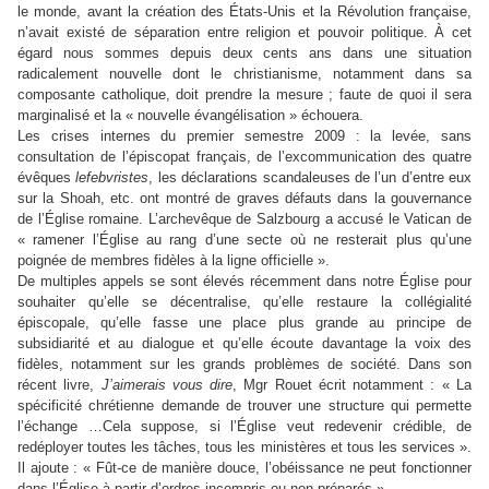
le monde, avant la création des États-Unis et la Révolution française,
n’avait existé de séparation entre religion et pouvoir politique. À cet
égard nous sommes depuis deux cents ans dans une situation
radicalement nouvelle dont le christianisme, notamment dans sa
composante catholique, doit prendre la mesure ; faute de quoi il sera
marginalisé et la « nouvelle évangélisation » échouera.
Les crises internes du premier semestre 2009 : la levée, sans
consultation de l’épiscopat français, de l’excommunication des quatre
évêques
lefebvristes
, les déclarations scandaleuses de l’un d’entre eux
sur la Shoah, etc. ont montré de graves défauts dans la gouvernance
de l’Église romaine. L’archevêque de Salzbourg a accusé le Vatican de
« ramener l’Église au rang d’une secte où ne resterait plus qu’une
poignée de membres fidèles à la ligne officielle ».
De multiples appels se sont élevés récemment dans notre Église pour
souhaiter qu’elle se décentralise, qu’elle restaure la collégialité
épiscopale, qu’elle fasse une place plus grande au principe de
subsidiarité et au dialogue et qu’elle écoute davantage la voix des
fidèles, notamment sur les grands problèmes de société. Dans son
récent livre,
J’aimerais vous dire
, Mgr Rouet écrit notamment : « La
spécificité chrétienne demande de trouver une structure qui permette
l’échange …Cela suppose, si l’Église veut redevenir crédible, de
redéployer toutes les tâches, tous les ministères et tous les services ».
Il ajoute : « Fût-ce de manière douce, l’obéissance ne peut fonctionner
dans l’Église à partir d’ordres incompris ou non préparés ».