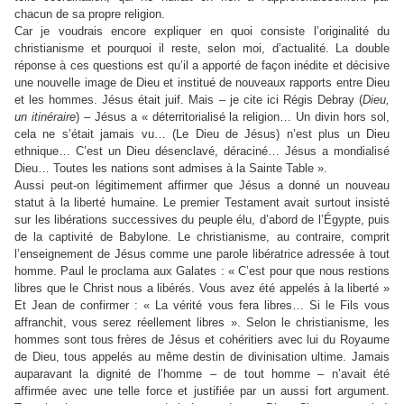
chacun de sa propre religion.
Car je voudrais encore expliquer en quoi consiste l’originalité du
christianisme et pourquoi il reste, selon moi, d’actualité. La double
réponse à ces questions est qu’il a apporté de façon inédite et décisive
une nouvelle image de Dieu et institué de nouveaux rapports entre Dieu
et les hommes. Jésus était juif. Mais – je cite ici Régis Debray (
Dieu,
un itinéraire
) – Jésus a « déterritorialisé la religion… Un divin hors sol,
cela ne s’était jamais vu… (Le Dieu de Jésus) n’est plus un Dieu
ethnique… C’est un Dieu désenclavé, déraciné… Jésus a mondialisé
Dieu… Toutes les nations sont admises à la Sainte Table ».
Aussi peut-on légitimement affirmer que Jésus a donné un nouveau
statut à la liberté humaine. Le premier Testament avait surtout insisté
sur les libérations successives du peuple élu, d’abord de l’Égypte, puis
de la captivité de Babylone. Le christianisme, au contraire, comprit
l’enseignement de Jésus comme une parole libératrice adressée à tout
homme. Paul le proclama aux Galates : « C’est pour que nous restions
libres que le Christ nous a libérés. Vous avez été appelés à la liberté »
Et Jean de confirmer : « La vérité vous fera libres… Si le Fils vous
affranchit, vous serez réellement libres ». Selon le christianisme, les
hommes sont tous frères de Jésus et cohéritiers avec lui du Royaume
de Dieu, tous appelés au même destin de divinisation ultime. Jamais
auparavant la dignité de l’homme – de tout homme – n’avait été
affirmée avec une telle force et justifiée par un aussi fort argument.