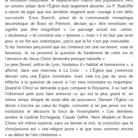
la révolution industrielle, le déplacement massif des populations vers
un univers urbain dont l’Église était largement absente. Le P. Radcliffe
a raison de juger que nos ancêtres réagirent avec courage à ces défis
successifs. Enzo Bianchi, prieur de la communauté monastique
œcuménique de Bose en Piémont, déclare qu’« être minoritaire ne
signifie pas être insignifiant ». Le passage actuel est, certes,
« douloureux » et constitue une « épreuve », mais « il ne faut pas avoir
peur, ni se fier aux statistiques, parce que la foi n’est pas mesurable…
Si les hommes perçoivent que les chrétiens ont une vie bonne, vraie et
heureuse, ils se poseront la question du fondement de cette vie et
l’annonce de Jésus Christ deviendra presque naturelle ».
Le père Devert, prêtre de Lyon, fondateur d’« habitat et humanisme », a
affirmé, dans une interview à
La Croix
: « L’Église que j’entrevois
demain sera une Église minoritaire, mais cela n’a pas de sens de
réfléchir à la question de savoir si l’on sera minoritaire ou majoritaire.
Quand le Christ se demande à quoi comparer le Royaume, il se sert de
l’infiniment petit pour faire entrevoir ce qui est le plus grand et, en
même temps éloigné de toute idée de puissance. Demain l’Église va
devoir s’inscrire au cœur du fragile, consentir à ne pas peser sur les
institutions et découvrir la force de l’exemplarité » Ces dernières
années le cardinal Etchegaray, Claude Geffré, Henri Madelin et Bruno
Chenu ont même exprimé, sans se donner le mot, la conviction que le
christianisme est « une religion jeune » et que nous sommes encore
« au début de l’ère chrétienne ».