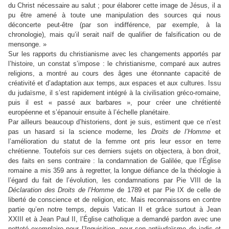
du Christ nécessaire au salut ; pour élaborer cette image de Jésus, il a
pu être amené à toute une manipulation des sources qui nous
déconcerte peut-être (par son indifférence, par exemple, à la
chronologie), mais qu’il serait naïf de qualifier de falsification ou de
mensonge. »
S
ur les rapports du christianisme avec les changements apportés par
l’histoire
,
un constat s’impose : le christianisme, comparé aux autres
religions, a montré au cours des âges une étonnante capacité de
créativité et d’adaptation aux temps, aux espaces et aux cultures. Issu
du judaïsme, il s’est rapidement intégré à la civilisation gréco-romaine,
puis il est « passé aux barbares », pour créer une chrétienté
européenne et s’épanouir ensuite à l’échelle planétaire.
Par ailleurs beaucoup d’historiens, dont je suis, estiment que ce n’est
pas un hasard si la science moderne, les
Droits de l’Homme
et
l’amélioration du statut de la femme ont pris leur essor en terre
chrétienne. Toutefois sur ces derniers sujets on objectera, à bon droit,
des faits en sens contraire : la condamnation de Galilée, que l’Église
romaine a mis 359 ans à regretter, la longue défiance de la théologie à
l’égard du fait de l’évolution, les condamnations par Pie VIII de la
Déclaration des Droits de l’Homme
de 1789 et par Pie IX de celle de
liberté de conscience et de religion, etc. Mais reconnaissons en contre
partie qu’en notre temps, depuis Vatican II et grâce surtout à Jean
XXIII et à Jean Paul II, l’Église catholique a demandé pardon avec une
netteté exemplaire pour l’Inquisition, pour son antijudaïsme de jadis et