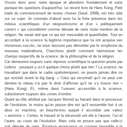
Vivons donc avec notre époque et abordons frontalement et sans
panique les questions d’aujourd’hui. Le récent livre de Hans Küng,
Petit
traité du commencement de toutes choses
(Seuil, 2008), est très utile
sur ce sujet. Je constate d’abord avec lui la forte présence dans les
milieux scientifiques d’un néopositivisme et d’un « politiquement
correct » qui considèrent comme dénuée de sens toute mention de la
religion. Ne serait réel que ce qui est mesurable et quantifiable. Tout en
accordant à la science la légitime importance que lui ont acquise ses
immenses succès, ne nous laissons pas démonter par le simplisme du
nouveau matérialisme, Cherchons plutôt comment harmoniser les
champs respectifs de la science, de la philosophie et de la religion.
Car demeurera toujours sans réponse scientifique la question posée par
Leibniz : pourquoi y a-t-il quelque chose plutôt que rien ? La science, ne
travaillant que dans le cadre spatiotemporel, ne pourra jamais dire ce
qui existait avant le
big bang
. « Celui qui reconnaît qu’il ne peut voir
derrière le rideau n’a pas le droit d’affirmer qu’il ne s’y trouve rien »
(Hans Küng). Et, même dans l’univers accessible à la science,
subsisteront toujours des zones d’ombre.
Quant au rôle attribué par Jacques Monod au hasard dans le processus
de l’évolution, le moins qu’on puisse dire est qu’il ressemble fort à un
deus ex machina
, un bouche-trou auquel il accordait une valeur
« animiste ». Certes, le hasard et la nécessité ont été à l’œuvre, l’un et
l’autre, au cours de l’évolution. Mais cela ne prouve pas que celle-ci
soit dénuée de sens. Pourquoi avons-nous un cosmos favorable à la