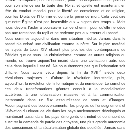
pour son silence sur la traite des Noirs, et qu’elle est maintenant en
tête du combat mondial pour la liberté de conscience et de religion,
pour les Droits de l’Homme et contre la peine de mort. Cela veut dire
que notre Église n’est pas insensible aux « signes des temps ». Mais
nous devons l’aider à poursuivre sur ce chemin, pour qu’elle ne cède
pas aux tentations du repli et ne revienne pas aux erreurs du passé.
Nous sommes aujourd’hui dans une situation inédite. Jamais dans le
passé n’a existé une civilisation comme la nôtre. Sur le plan matériel
les sujets de Louis XIV étaient plus proches des contemporains de
Périclès que de nous. Le christianisme, comme les autres religions du
monde, se trouve aujourd’hui inséré dans une civilisation autre que
celle dans laquelle il est né. Ne nous étonnons pas que l’adaptation soit
e
difficile. Nous avons vécu depuis la fin du XVIII
siècle deux
révolutions majeures : d’abord la révolution industrielle, puis,
aujourd’hui, la révolution de l’informatique et du numérique. Le cumul de
ces deux transformations géantes conduit à la mondialisation
accélérée, à une urbanisation massive et à la communication
instantanée dans un flux assourdissant de sons et d’images.
Accompagnant ces bouleversements, les progrès de l’enseignement et
l’élévation du niveau de vie dans les pays anciennement développés et
maintenant aussi dans les pays émergents ont induit et continuent de
susciter la demande de parole des citoyens, une plus grande autonomie
des consciences et la sécularisation globale des sociétés. Jamais dans