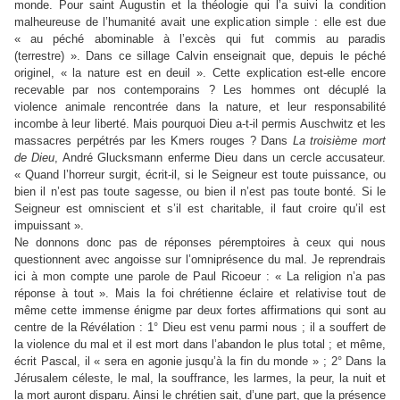
monde. Pour saint Augustin et la théologie qui l’a suivi la condition
malheureuse de l’humanité avait une explication simple : elle est due
« au péché abominable à l’excès qui fut commis au paradis
(terrestre) ». Dans ce sillage Calvin enseignait que, depuis le péché
originel, « la nature est en deuil ». Cette explication est-elle encore
recevable par nos contemporains ? Les hommes ont décuplé la
violence animale rencontrée dans la nature, et leur responsabilité
incombe à leur liberté. Mais pourquoi Dieu a-t-il permis Auschwitz et les
massacres perpétrés par les Kmers rouges ? Dans
La troisième mort
de Dieu
, André Glucksmann enferme Dieu dans un cercle accusateur.
« Quand l’horreur surgit, écrit-il, si le Seigneur est toute puissance, ou
bien il n’est pas toute sagesse, ou bien il n’est pas toute bonté. Si le
Seigneur est omniscient et s’il est charitable, il faut croire qu’il est
impuissant ».
Ne donnons donc pas de réponses péremptoires à ceux qui nous
questionnent avec angoisse sur l’omniprésence du mal. Je reprendrais
ici à mon compte une parole de Paul Ricoeur : « La religion n’a pas
réponse à tout ». Mais la foi chrétienne éclaire et relativise tout de
même cette immense énigme par deux fortes affirmations qui sont au
centre de la Révélation : 1° Dieu est venu parmi nous ; il a souffert de
la violence du mal et il est mort dans l’abandon le plus total ; et même,
écrit Pascal, il « sera en agonie jusqu’à la fin du monde » ; 2° Dans la
Jérusalem céleste, le mal, la souffrance, les larmes, la peur, la nuit et
la mort auront disparu. Ainsi le chrétien sait, d’une part, que la présence