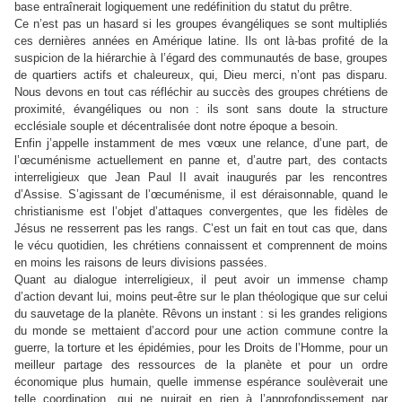
base entraînerait logiquement une redéfinition du statut du prêtre.
Ce n’est pas un hasard si les groupes évangéliques se sont multipliés
ces dernières années en Amérique latine. Ils ont là-bas profité de la
suspicion de la hiérarchie à l’égard des communautés de base, groupes
de quartiers actifs et chaleureux, qui, Dieu merci, n’ont pas disparu.
Nous devons en tout cas réfléchir au succès des groupes chrétiens de
proximité, évangéliques ou non : ils sont sans doute la structure
ecclésiale souple et décentralisée dont notre époque a besoin.
Enfin j’appelle instamment de mes vœux une relance, d’une part, de
l’œcuménisme actuellement en panne et, d’autre part, des contacts
interreligieux que Jean Paul II avait inaugurés par les rencontres
d’Assise. S’agissant de l’œcuménisme, il est déraisonnable, quand le
christianisme est l’objet d’attaques convergentes, que les fidèles de
Jésus ne resserrent pas les rangs. C’est un fait en tout cas que, dans
le vécu quotidien, les chrétiens connaissent et comprennent de moins
en moins les raisons de leurs divisions passées.
Quant au dialogue interreligieux, il peut avoir
un immense champ
d’action devant lui, moins peut-être sur le plan théologique que sur celui
du sauvetage de la planète. Rêvons un instant : si les grandes religions
du monde se mettaient d’accord pour une action commune contre la
guerre, la torture et les épidémies, pour les Droits de l’Homme, pour un
meilleur partage des ressources de la planète et pour un ordre
économique plus humain, quelle immense espérance soulèverait une
telle coordination, qui ne nuirait en rien à l’approfondissement par