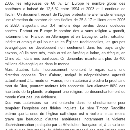
2005, les religieuses de 60 %. En Europe le nombre global des
baptêmes a baissé de 12,5 % entre 1994 et 2003 et il continue de
fléchir. Un document récent de l’Église protestante allemande envisage
une rétraction du nombre de ses fidèles de 25 à 17 millions entre 2006
et 2020, s’ajoutant aux 3,4 millions déjà perdus depuis quelques
années. Partout en Europe le nombre des « sans religion » grandit,
notamment en France, en Allemagne et en Espagne. Enfin, situation
inédite et ambiguë qui bouscule les Églises traditionnelles, les groupes
évangéliques se développent non seulement dans les pays anglo-
saxons, où ils sont nés, mais aussi en Amérique latine, en Afrique, en
Chine et… dans nos banlieues. On dénombre maintenant plus de 400
millions d’évangéliques dans le monde.
Mais d’autres faits, heureusement, orientent le regard dans une
direction opposée. Tout d’abord, malgré le néopositivisme agressif
actuellement à la mode en France, rien n’autorise à prédire la prochaine
mort de Dieu, pourtant maintes fois annoncée. Actuellement 80% des
habitants de la planète pratiquent une religion. Le désenchantement du
monde n’est pas une évidence.
Des voix autorisées se font entendre dans le christianisme pour
tempérer l’angoisse des fidèles inquiets. Le père Timoty Radcliffe
estime que la crise de l’Église catholique est « réelle », mais moins
grave que beaucoup d’autres antérieures, notamment la violente
déchristianisation pratiquée par la Révolution française et, à la suite de