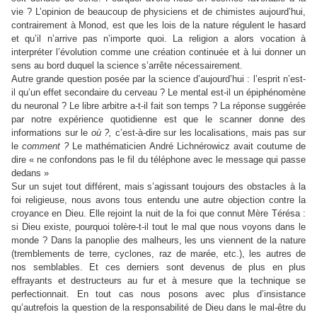
vie ? L’opinion de beaucoup de physiciens et de chimistes aujourd’hui,
contrairement à Monod, est que les lois de la nature régulent le hasard
et qu’il n’arrive pas n’importe quoi. La religion a alors vocation à
interpréter l’évolution comme une création continuée et à lui donner un
sens au bord duquel la science s’arrête nécessairement.
Autre grande question posée par la science d’aujourd’hui : l’esprit n’est-
il qu’un effet secondaire du cerveau ? Le mental est-il un épiphénomène
du neuronal ? Le libre arbitre a-t-il fait son temps ? La réponse suggérée
par notre expérience quotidienne est que le scanner donne des
informations sur le
où ?,
c’est-à-dire sur les localisations, mais pas sur
le
comment ?
Le mathématicien André Lichnérowicz avait coutume de
dire « ne confondons pas le fil du téléphone avec le message qui passe
dedans »
Sur un sujet tout différent, mais s’agissant toujours des obstacles à la
foi religieuse, nous avons tous entendu une autre objection contre la
croyance en Dieu. Elle rejoint la nuit de la foi que connut Mère Térésa :
si Dieu existe, pourquoi tolère-t-il tout le mal que nous voyons dans le
monde ? Dans la panoplie des malheurs, les uns viennent de la nature
(tremblements de terre, cyclones, raz de marée, etc.), les autres de
nos semblables. Et ces derniers sont devenus de plus en plus
effrayants et destructeurs au fur et à mesure que la technique se
perfectionnait. En tout cas nous posons avec plus d’insistance
qu’autrefois la question de la responsabilité de Dieu dans le mal-être du