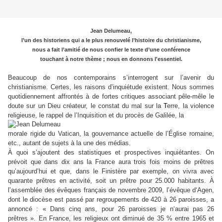
Jean Delumeau,
l’un des historiens qui a le plus renouvelé l’histoire du christianisme,
nous a fait l’amitié de nous confier le texte d’une conférence
touchant à notre thème ; nous en donnons l'essentiel.
Beaucoup de nos contemporains s’interrogent sur l’avenir du
christianisme. Certes, les raisons d’inquiétude existent. Nous sommes
quotidiennement affrontés à de fortes critiques associant pêle-mêle le
doute sur un Dieu créateur, le constat du mal sur la
T
erre, la violence
religieuse, le rappel de l’Inquisition et du procès de Galilée, la
morale rigide du Vatican, la gouvernance actuelle de l’Église romaine,
etc., autant de sujets à la une des médias.
À quoi s’ajoutent des statistiques et prospectives inquiétantes. On
prévoit que dans dix ans la France aura trois fois moins de prêtres
qu’aujourd’hui et que, dans le Finistère par exemple, on vivra avec
quarante prêtres en activité, soit un prêtre pour 25.000 habitants. À
l’assemblée des évêques français de novembre 2009, l’évêque d‘Agen,
dont le diocèse est passé par regroupements de 420 à 26 paroisses, a
annoncé : « Dans cinq ans, pour 26 paroisses je n‘aurai pas 26
prêtres ». En France, les religieux ont diminué de 35 % entre 1965 et