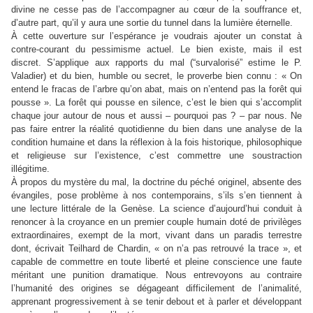
divine ne cesse pas de l’accompagner au cœur de la souffrance et,
d’autre part, qu’il y aura une sortie du tunnel dans la lumière éternelle.
À cette ouverture sur l’espérance je voudrais ajouter un constat à
contre-courant du pessimisme actuel. Le bien existe, mais il est
discret. S’applique aux rapports du mal
(“survalorisé” estime le P.
Valadier) et du bien, humble ou secret, le proverbe bien connu : « On
entend le fracas de l’arbre qu’on abat, mais on n’entend pas la forêt qui
pousse ». La forêt qui pousse en silence, c’est le bien qui s’accomplit
chaque jour autour de nous et aussi – pourquoi pas ? – par nous. Ne
pas faire entrer la réalité quotidienne du bien dans une analyse de la
condition humaine et dans la réflexion à la fois historique, philosophique
et religieuse sur l’existence, c’est commettre une soustraction
illégitime.
À propos du mystère du mal, la doctrine du péché originel, absente des
évangiles, pose problème à nos contemporains, s’ils s’en tiennent à
une lecture littérale de la Genèse. La science d’aujourd’hui conduit à
renoncer à la croyance en un premier couple humain doté de privilèges
extraordinaires, exempt de la mort, vivant dans un paradis terrestre
dont, écrivait Teilhard de Chardin, « on n’a pas retrouvé la trace », et
capable de commettre en toute liberté et pleine conscience une faute
méritant une punition dramatique. Nous entrevoyons au contraire
l’humanité des origines se dégageant difficilement de l’animalité,
apprenant progressivement à se tenir debout et à parler et développant