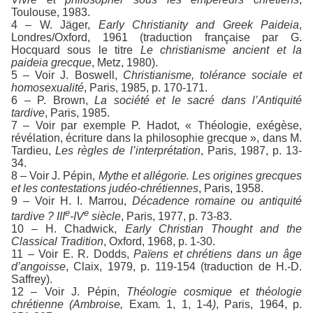
Toulouse, 1983.
4 – W. Jäger,
Early Christianity and Greek Paideia
,
Londres/Oxford, 1961 (traduction française par G.
Hocquard sous le titre
Le christianisme ancient et la
paideia grecque
, Metz, 1980).
5 – Voir J. Boswell,
Christianisme, tolérance sociale et
homosexualité
, Paris, 1985, p. 170-171.
6 – P. Brown,
La société et le sacré dans l’Antiquité
tardive
, Paris, 1985.
7 – Voir par exemple P. Hadot, « Théologie, exégèse,
révélation, écriture dans la philosophie grecque », dans M.
Tardieu,
Les règles de l’interprétation
, Paris, 1987, p. 13-
34.
8 – Voir J. Pépin,
Mythe et allégorie. Les origines grecques
et les contestations judéo-chrétiennes
, Paris, 1958.
9 – Voir H. I. Marrou,
Décadence romaine ou antiquité
e
e
tardive ? III
-IV
siècle
, Paris, 1977, p. 73-83.
10 – H. Chadwick,
Early Christian Thought and the
Classical Tradition
, Oxford, 1968, p. 1-30.
11 – Voir E. R. Dodds,
Païens et chrétiens dans un âge
d’angoisse
, Claix, 1979, p. 119-154 (traduction de H.-D.
Saffrey).
12 – Voir J. Pépin,
Théologie cosmique et théologie
chrétienne (Ambroise,
Exam
.
1, 1, 1-4
)
, Paris, 1964, p.