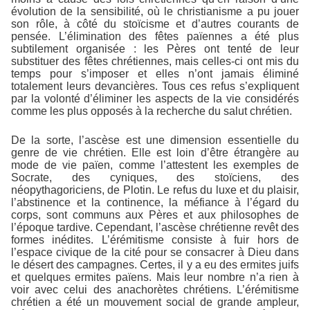
évolution de la sensibilité, où le christianisme a pu jouer
son rôle, à côté du stoïcisme et d’autres courants de
pensée. L’élimination des fêtes païennes a été plus
subtilement organisée : les Pères ont tenté de leur
substituer des fêtes chrétiennes, mais celles-ci ont mis du
temps pour s’imposer et elles n’ont jamais éliminé
totalement leurs devancières. Tous ces refus s’expliquent
par la volonté d’éliminer les aspects de la vie considérés
comme les plus opposés à la recherche du salut chrétien.
De la sorte, l’ascèse est une dimension essentielle du
genre de vie chrétien. Elle est loin d’être étrangère au
mode de vie païen, comme l’attestent les exemples de
Socrate, des cyniques, des stoïciens, des
néopythagoriciens, de Plotin. Le refus du luxe et du plaisir,
l’abstinence et la continence, la méfiance à l’égard du
corps, sont communs aux Pères et aux philosophes de
l’époque tardive. Cependant, l’ascèse chrétienne revêt des
formes inédites. L’érémitisme consiste à fuir hors de
l’espace civique de la cité pour se consacrer à Dieu dans
le désert des campagnes. Certes, il y a eu des ermites juifs
et quelques ermites païens. Mais leur nombre n’a rien à
voir avec celui des anachorètes chrétiens. L’érémitisme
chrétien a été un mouvement social de grande ampleur,