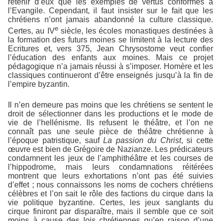
retenir d’eux que les exemples de vertus conformes à
l’Evangile. Cependant, il faut insister sur le fait que les
chrétiens n’ont jamais abandonné la culture classique.
e
Certes, au IV
siècle, les écoles monastiques destinées à
la formation des futurs moines se limitent à la lecture des
Ecritures et, vers 375, Jean Chrysostome veut confier
l’éducation des enfants aux moines. Mais ce projet
pédagogique n’a jamais réussi à s’imposer. Homère et les
classiques continueront d’être enseignés jusqu’à la fin de
l’empire byzantin.
Il n’en demeure pas moins que les chrétiens se sentent le
droit de sélectionner dans les productions et le mode de
vie de l’hellénisme. Ils refusent le théâtre, et l’on ne
connaît pas une seule pièce de théâtre chrétienne à
l’époque patristique, sauf
La passion du Christ
, si cette
œuvre est bien de Grégoire de Nazianze. Les prédicateurs
condamnent les jeux de l’amphithéâtre et les courses de
l’hippodrome, mais leurs condamnations réitérées
montrent que leurs exhortations n’ont pas été suivies
d’effet ; nous connaissons les noms de cochers chrétiens
célèbres et l’on sait le rôle des factions du cirque dans la
vie politique byzantine. Certes, les jeux sanglants du
cirque finiront par disparaître, mais il semble que ce soit
moins à cause des lois chrétiennes qu’en raison d’une