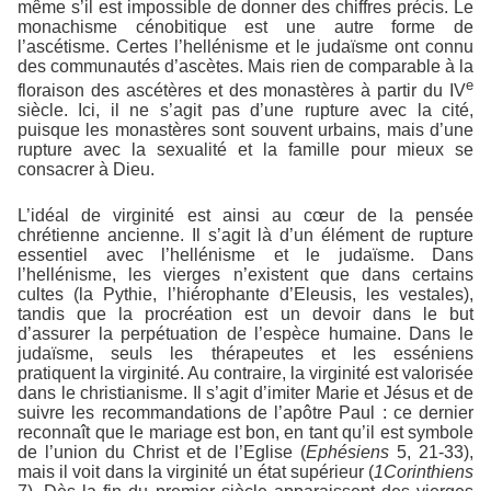
même s’il est impossible de donner des chiffres précis. Le
monachisme cénobitique est une autre forme de
l’ascétisme. Certes l’hellénisme et le judaïsme ont connu
des communautés d’ascètes. Mais rien de comparable à la
e
floraison des ascétères et des monastères à partir du IV
siècle. Ici, il ne s’agit pas d’une rupture avec la cité,
puisque les monastères sont souvent urbains, mais d’une
rupture avec la sexualité et la famille pour mieux se
consacrer à Dieu.
L’idéal de virginité est ainsi au cœur de la pensée
chrétienne ancienne. Il s’agit là d’un élément de rupture
essentiel avec l’hellénisme et le judaïsme. Dans
l’hellénisme, les vierges n’existent que dans certains
cultes (la Pythie, l’hiérophante d’Eleusis, les vestales),
tandis que la procréation est un devoir dans le but
d’assurer la perpétuation de l’espèce humaine. Dans le
judaïsme, seuls les thérapeutes et les esséniens
pratiquent la virginité. Au contraire, la virginité est valorisée
dans le christianisme. Il s’agit d’imiter Marie et Jésus et de
suivre les recommandations de l’apôtre Paul : ce dernier
reconnaît que le mariage est bon, en tant qu’il est symbole
de l’union du Christ et de l’Eglise (
Ephésiens
5, 21-33),
mais il voit dans la virginité un état supérieur (
1Corinthiens