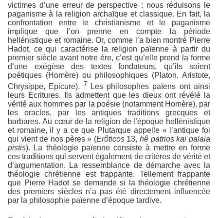
victimes d’une erreur de perspective : nous réduisons le
paganisme à la religion archaïque et classique. En fait, la
confrontation entre le christianisme et le paganisme
implique que l’on prenne en compte la période
hellénistique et romaine. Or, comme l’a bien montré Pierre
Hadot, ce qui caractérise la religion païenne à partir du
premier siècle avant notre ère, c’est qu’elle prend la forme
d’une exégèse des textes fondateurs, qu’ils soient
poétiques (Homère) ou philosophiques (Platon, Aristote,
7
Chrysippe, Epicure).
Les philosophes païens ont ainsi
leurs Ecritures. Ils admettent que les dieux ont révélé la
vérité aux hommes par la poésie (notamment Homère), par
les oracles, par les antiques traditions grecques et
barbares. Au cœur de la religion de l’époque hellénistique
et romaine, il y a ce que Plutarque appelle « l’antique foi
qui vient de nos pères » (
Erôticos
13,
hê patrios kai palaia
pistis
). La théologie païenne consiste à mettre en forme
ces traditions qui servent également de critères de vérité et
d’argumentation. La ressemblance de démarche avec la
théologie chrétienne est frappante. Tellement frappante
que Pierre Hadot se demande si la théologie chrétienne
des premiers siècles n’a pas été directement influencée
par la philosophie païenne d’époque tardive.