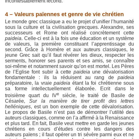
incontestablement fécond.
4 – Valeurs païennes et genre de vie chrétien
Le monde grec classique a eu le projet d’unifier l’humanité
sous la culture et la civilisation grecques. Alexandre, ses
successeurs et Rome ont réalisé concrètement cette
paideia
. Celle-ci est à la fois une éducation et un système
de valeurs, la première constituant l’apprentissage du
second. Grâce à Homère et aux auteurs classiques, le
jeune Grec sait qu’il faut révérer les dieux, respecter les
serments, honorer ses parents et ses amis, se connaître
soi-même et notamment savoir qu’on est mortel. Les Pères
de l’Eglise font subir à cette
paideia
une dévalorisation
fondamentale : ils la réduisent au rang de
paideia
préparatoire, la vraie
paideia
étant la foi chrétienne sous
sa forme intellectuellement élaborée. Ecrit dans le
e
troisième quart du IV
siècle, le traité de Basile de
Césarée,
Sur la manière de tirer profit des lettres
helléniques
, est un bon exemple de cette dévalorisation.
Le propos de Basile n’est pas de démontrer l’utilité des
auteurs classiques, comme on l’a affirmé à la Renaissance
et plus tard. En fait, Basile veut mettre en garde les jeunes
chrétiens en cours d’études contre les dangers des
auteurs païens ; il faut opérer un tri sévère parmi eux et ne