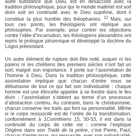
autre substance que Dieu, est en désaccord avec la
tradition philosophique, pour qui le monde matériel est soit
divin soit en continuité avec le Dieu suprême, dont il
12
constitue la plus humble des théophanies.
Mais, sur
tous ces points, les théologiens ont répliqué aux
philosophes. Par exemple, pour contrer les objections
contre l’idée d’incarnation, les théologiens alexandrins ont
repris le prologue johannique et développé la doctrine du
Logos préexistant.
Un autre élément de rupture doit être noté, auquel ni les
païens ni les chrétiens des premiers siècles n’ont fait un
sort, malgré son importance. Il porte sur l’assimilation de
l’homme à Dieu. Dans la tradition philosophique, cette
assimilation implique que chacun d’entre nous se
débarrasse de tout ce qui fait son individualité : chaque
homme est une étincelle appelée à se fondre dans le feu
divin ; l’assimilation s’obtient au terme d’un processus
d’abstraction continu. Au contraire, dans le christianisme,
chacun conserve les traits qui font sa personnalité. Même
si le corps ressuscité est de l’ordre de la transformation,
conformément à
1Corinthiens
15, 50-53, il est dans la
continuité du corps de cette vie : comme l’explique
Origène dans son
Traité de la prière
, c’est Pierre, Paul,
chacun d’entre nous, qui ressuscite, avec son individualité.