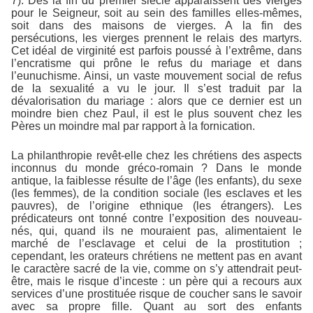
7). Dès la fin du premier siècle apparaissent des vierges
pour le Seigneur, soit au sein des familles elles-mêmes,
soit dans des maisons de vierges. A la fin des
persécutions, les vierges prennent le relais des martyrs.
Cet idéal de virginité est parfois poussé à l’extrême, dans
l’encratisme qui prône le refus du mariage et dans
l’eunuchisme. Ainsi, un vaste mouvement social de refus
de la sexualité a vu le jour. Il s’est traduit par la
dévalorisation du mariage : alors que ce dernier est un
moindre bien chez Paul, il est le plus souvent chez les
Pères un moindre mal par rapport à la fornication.
La philanthropie revêt-elle chez les chrétiens des aspects
inconnus du monde gréco-romain ? Dans le monde
antique, la faiblesse résulte de l’âge (les enfants), du sexe
(les femmes), de la condition sociale (les esclaves et les
pauvres), de l’origine ethnique (les étrangers). Les
prédicateurs ont tonné contre l’exposition des nouveau-
nés, qui, quand ils ne mouraient pas, alimentaient le
marché de l’esclavage et celui de la prostitution ;
cependant, les orateurs chrétiens ne mettent pas en avant
le caractère sacré de la vie, comme on s’y attendrait peut-
être, mais le risque d’inceste : un père qui a recours aux
services d’une prostituée risque de coucher sans le savoir
avec sa propre fille. Quant au sort des enfants