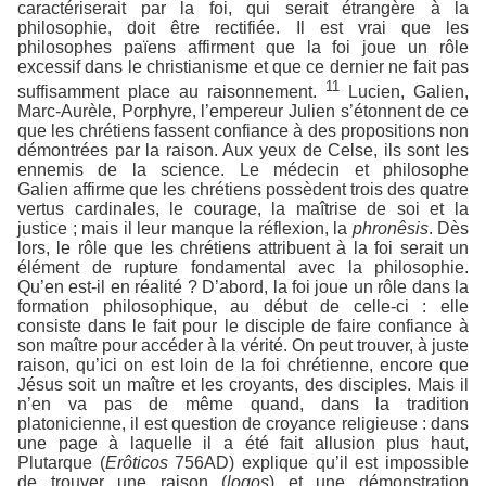
caractériserait par la foi, qui serait étrangère à la
philosophie, doit être rectifiée. Il est vrai que les
philosophes païens affirment que la foi joue un rôle
excessif dans le christianisme et que ce dernier ne fait pas
11
suffisamment place au raisonnement.
Lucien, Galien,
Marc-Aurèle, Porphyre, l’empereur Julien s’étonnent de ce
que les chrétiens fassent confiance à des propositions non
démontrées par la raison. Aux yeux de Celse, ils sont les
ennemis de la science. Le médecin et philosophe
Galien affirme que les chrétiens possèdent trois des quatre
vertus cardinales, le courage, la maîtrise de soi et la
justice ; mais il leur manque la réflexion, la
phronêsis
. Dès
lors, le rôle que les chrétiens attribuent à la foi serait un
élément de rupture fondamental avec la philosophie.
Qu’en est-il en réalité ? D’abord, la foi joue un rôle dans la
formation philosophique, au début de celle-ci : elle
consiste dans le fait pour le disciple de faire confiance à
son maître pour accéder à la vérité. On peut trouver, à juste
raison, qu’ici on est loin de la foi chrétienne, encore que
Jésus soit un maître et les croyants, des disciples. Mais il
n’en va pas de même quand, dans la tradition
platonicienne, il est question de croyance religieuse : dans
une page à laquelle il a été fait allusion plus haut,
Plutarque (
Erôticos
756AD) explique qu’il est impossible
de trouver une raison (
logos
) et une démonstration