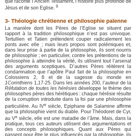
que raconte l’Ancien Testament, l’histoire plus profonde de
9
Jésus et de son Eglise.
3- Théologie chrétienne et philosophie païenne
La manière dont les Pères de l’Eglise se situent par
rapport à la tradition philosophique n’est pas univoque.
Tertullien et Tatien prétendent couper radicalement les
ponts avec elle ; mais leurs propos sont polémiques et,
dans leur prise à partie de la philosophie, ils sont nourris
de philosophie ; en particulier, contre les prétentions de la
philosophie à atteindre la vérité, ils utilisent tout l’arsenal
des arguments sceptiques. D’autres Pères réitèrent la
condamnation que l’apôtre Paul fait de la philosophie en
Colossiens 2, 8 et de la sagesse du monde en
1Corinthiens
1,17-25. Dans les années 200, l’auteur de la
Réfutation de toutes les hérésies
développe le thème des
philosophes pères des hérétiques : chaque hérésie résulte
de la corruption introduite dans la foi par une philosophie
e
particulière. Au IV
siècle, Epiphane de Salamine affirme
que la philosophie vient du diable. Pour Théodoret de Cyr,
e
au V
siècle, elle est une maladie de l’âme. Mais, dans la
pratique, tous ces auteurs utilisent des argumentations et
des concepts philosophiques. Quant aux Pères qui
passent pour être le plus influencés par la philosophie, ils