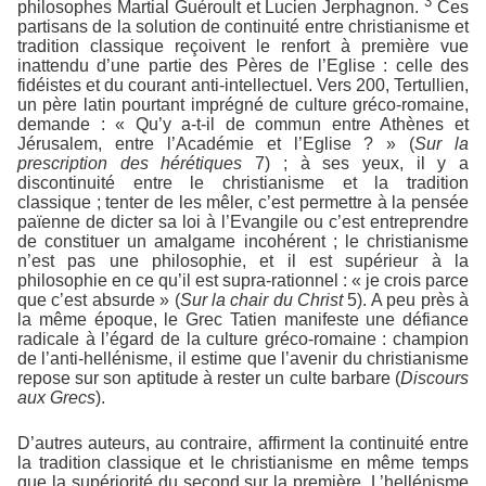
3
philosophes Martial Guéroult et Lucien Jerphagnon.
Ces
partisans de la solution de continuité entre christianisme et
tradition classique reçoivent le renfort à première vue
inattendu d’une partie des Pères de l’Eglise : celle des
fidéistes et du courant anti-intellectuel. Vers 200, Tertullien,
un père latin pourtant imprégné de culture gréco-romaine,
demande : « Qu’y a-t-il de commun entre Athènes et
Jérusalem, entre l’Académie et l’Eglise ? » (
Sur la
prescription des hérétiques
7) ; à ses yeux, il y a
discontinuité entre le christianisme et la tradition
classique ; tenter de les mêler, c’est permettre à la pensée
païenne de dicter sa loi à l’Evangile ou c’est entreprendre
de constituer un amalgame incohérent ; le christianisme
n’est pas une philosophie, et il est supérieur à la
philosophie en ce qu’il est supra-rationnel : « je crois parce
que c’est absurde » (
Sur la chair du Christ
5). A peu près à
la même époque, le Grec Tatien manifeste une défiance
radicale à l’égard de la culture gréco-romaine : champion
de l’anti-hellénisme, il estime que l’avenir du christianisme
repose sur son aptitude à rester un culte barbare (
Discours
aux Grecs
).
D’autres auteurs, au contraire, affirment la continuité entre
la tradition classique et le christianisme en même temps
que la supériorité du second sur la première. L’hellénisme