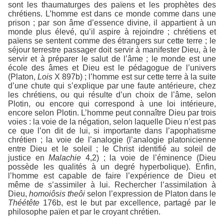
sont les thaumaturges des païens et les prophètes des
chrétiens. L’homme est dans ce monde comme dans une
prison ; par son âme d’essence divine, il appartient à un
monde plus élevé, qu’il aspire à rejoindre ; chrétiens et
païens se sentent comme des étrangers sur cette terre ; le
séjour terrestre passager doit servir à manifester Dieu, à le
servir et à préparer le salut de l’âme ; le monde est une
école des âmes et Dieu est le pédagogue de l’univers
(Platon,
Lois
X 897b) ; l’homme est sur cette terre à la suite
d’une chute qui s’explique par une faute antérieure, chez
les chrétiens, ou qui résulte d’un choix de l’âme, selon
Plotin, ou encore qui correspond à une loi intérieure,
encore selon Plotin. L’homme peut connaître Dieu par trois
voies : la voie de la négation, selon laquelle Dieu n’est pas
ce que l’on dit de lui, si importante dans l’apophatisme
chrétien ; la voie de l’analogie (l’analogie platonicienne
entre Dieu et le soleil ; le Christ identifié au soleil de
justice en
Malachie
4,2) ; la voie de l’éminence (Dieu
possède les qualités à un degré hyperbolique). Enfin,
l’homme est capable de faire l’expérience de Dieu et
même de s’assimiler à lui. Rechercher l’assimilation à
Dieu,
homoiôsis theôi
selon l’expression de Platon dans le
Théétête
176b, est le but par excellence, partagé par le
philosophe païen et par le croyant chrétien.