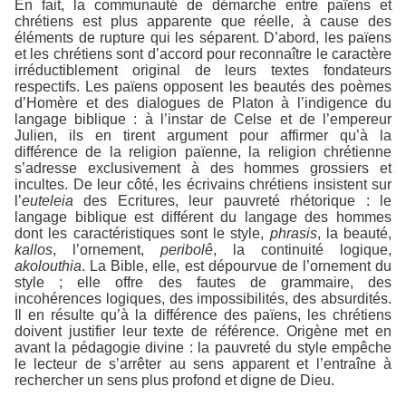
En fait, la communauté de démarche entre païens et
chrétiens est plus apparente que réelle, à cause des
éléments de rupture qui les séparent. D’abord, les païens
et les chrétiens sont d’accord pour reconnaître le caractère
irréductiblement original de leurs textes fondateurs
respectifs. Les païens opposent les beautés des poèmes
d’Homère et des dialogues de Platon à l’indigence du
langage biblique : à l’instar de Celse et de l’empereur
Julien, ils en tirent argument pour affirmer qu’à la
différence de la religion païenne, la religion chrétienne
s’adresse exclusivement à des hommes grossiers et
incultes. De leur côté, les écrivains chrétiens insistent sur
l’
euteleia
des Ecritures, leur pauvreté rhétorique : le
langage biblique est différent du langage des hommes
dont les caractéristiques sont le style,
phrasis
, la beauté,
kallos
, l’ornement,
peribolê
, la continuité logique,
akolouthia
. La Bible, elle, est dépourvue de l’ornement du
style ; elle offre des fautes de grammaire, des
incohérences logiques, des impossibilités, des absurdités.
Il en résulte qu’à la différence des païens, les chrétiens
doivent justifier leur texte de référence. Origène met en
avant la pédagogie divine : la pauvreté du style empêche
le lecteur de s’arrêter au sens apparent et l’entraîne à
rechercher un sens plus profond et digne de Dieu.