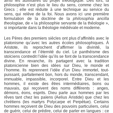
ainsi les auxiliaires du projet théologique. Dès lors, la
philosophie n’est plus le lieu du sens, comme chez les
Grecs ; elle est réduite à une technique au service du
sens, qui relève de la foi. Nous avons ici une première
formulation de la doctrine de la
philosophia
ancilla
theologiae
, de « la philosophie servante de la théologie »,
si importante dans la théologie médiévale et moderne.
Les Pères des premiers siècles ont plus d’affinités avec le
platonisme qu’avec les autres écoles philosophiques. À
Aristote, ils reprochent d’affirmer la divinité, la
transcendance et l’éternité du ciel. Le panthéisme des
stoïciens contredit l’idée qu’ils se font de la transcendance
divine. En revanche, ils partagent avec la tradition
platonicienne bien des idées sur Dieu, le monde et
l’homme. Ils reprennent l’idée d’un Dieu immortel, tout-
puissant, parfaitement bon, hors du monde, transcendant,
immuable, impassible, incorporel. Entre Dieu et les
hommes, il existe des êtres intermédiaires, bons ou
mauvais, qui reçoivent des noms différents : anges,
démons, éons, esprits. Dieu parle aux hommes par les
rêves tant chez les païens (Aelius Aristide) que chez les
chrétiens (les martyrs Polycarpe et Perpétue). Certains
hommes reçoivent de Dieu des pouvoirs particuliers, celui
de guérir, celui de prédire, celui de parler en langues : ce