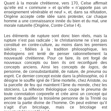
Quant à la morale chrétienne, vers 170, Celse affirmait
qu’elle est « commune » et qu’elle « n’apporte pas un
enseignement vénérable et neuf », et, dans sa réfutation,
Origène accepte cette idée sans protester, car chaque
homme a une connaissance innée du bien et du mal, une
morale naturelle (Origène,
Contre Celse
I 4).
Les éléments de rupture sont donc bien réels, mais la
rupture n’est pas radicale ; le christianisme ne s’est pas
constitué en contre-culture, au moins dans les premiers
siècles ; fidèles à la tradition philosophique, les
théologiens ont tenté de penser rationnellement la
nouveauté chrétienne. Pour ce faire, ils ont forgé de
nouveaux concepts ou bien ils ont reconfiguré des
concepts anciens. Ainsi les concepts de
logos
, de
personne, de consubstantialité, de nature, de
pneuma
ou
esprit. Ce dernier concept existe dans la philosophie, où il
désigne le souffle igné de l’âme mortelle, chez Aristote, ou
la parcelle de feu qui maintient l’âme du monde, chez les
stoïciens. La réflexion théologique coupe le
pneuma
de
toute connotation corporelle et crée ainsi un concept qui
permet de qualifier la troisième personne de la Trinité ou
encore la partie divine de l’homme. On peut estimer qu’il
s’agit d’un bricolage, mais ce bricolage est