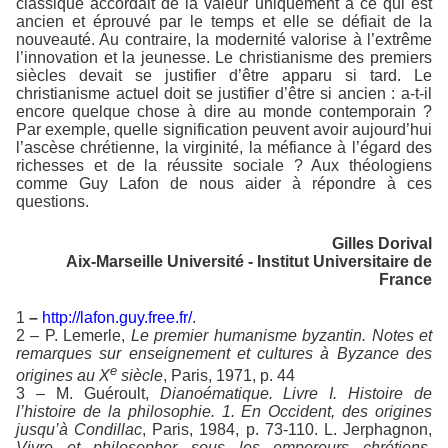
classique accordait de la valeur uniquement à ce qui est
ancien et éprouvé par le temps et elle se défiait de la
nouveauté. Au contraire, la modernité valorise à l’extrême
l’innovation et la jeunesse. Le christianisme des premiers
siècles devait se justifier d’être apparu si tard. Le
christianisme actuel doit se justifier d’être si ancien : a-t-il
encore quelque chose à dire au monde contemporain ?
Par exemple, quelle signification peuvent avoir aujourd’hui
l’ascèse chrétienne, la virginité, la méfiance à l’égard des
richesses et de la réussite sociale ? Aux théologiens
comme Guy Lafon de nous aider à répondre à ces
questions.
Gilles Dorival
Aix-Marseille Université - Institut Universitaire de
France
1
–
http://lafon.guy.free.fr/
.
2 – P. Lemerle,
Le premier humanisme byzantin. Notes et
remarques sur enseignement et cultures à Byzance des
e
origines au X
siècle
, Paris, 1971, p. 44
3 – M. Guéroult,
Dianoématique. Livre I. Histoire de
l’histoire de la philosophie. 1. En Occident, des origines
jusqu’à Condillac
, Paris, 1984, p. 73-110. L. Jerphagnon,
Vivre et philosopher sous les empereurs chrétiens
,