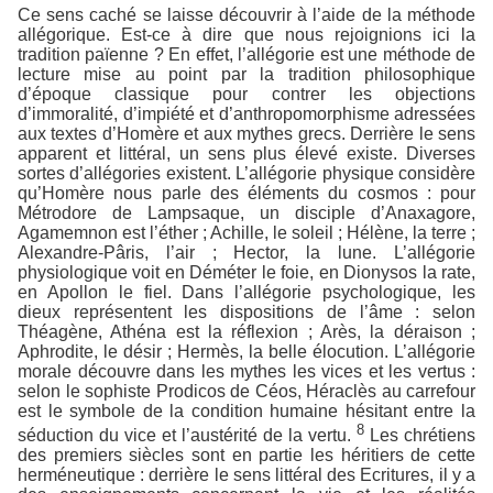
Ce sens caché se laisse découvrir à l’aide de la méthode
allégorique. Est-ce à dire que nous rejoignions ici la
tradition païenne ? En effet, l’allégorie est une méthode de
lecture mise au point par la tradition philosophique
d’époque classique pour contrer les objections
d’immoralité, d’impiété et d’anthropomorphisme adressées
aux textes d’Homère et aux mythes grecs. Derrière le sens
apparent et littéral, un sens plus élevé existe. Diverses
sortes d’allégories existent. L’allégorie physique considère
qu’Homère nous parle des éléments du cosmos : pour
Métrodore de Lampsaque, un disciple d’Anaxagore,
Agamemnon est l’éther ; Achille, le soleil ; Hélène, la terre ;
Alexandre-Pâris, l’air ; Hector, la lune. L’allégorie
physiologique voit en Déméter le foie, en Dionysos la rate,
en Apollon le fiel. Dans l’allégorie psychologique, les
dieux représentent les dispositions de l’âme : selon
Théagène, Athéna est la réflexion ; Arès, la déraison ;
Aphrodite, le désir ; Hermès, la belle élocution. L’allégorie
morale découvre dans les mythes les vices et les vertus :
selon le sophiste Prodicos de Céos, Héraclès au carrefour
est le symbole de la condition humaine hésitant entre la
8
séduction du vice et l’austérité de la vertu.
Les chrétiens
des premiers siècles sont en partie les héritiers de cette
herméneutique : derrière le sens littéral des Ecritures, il y a