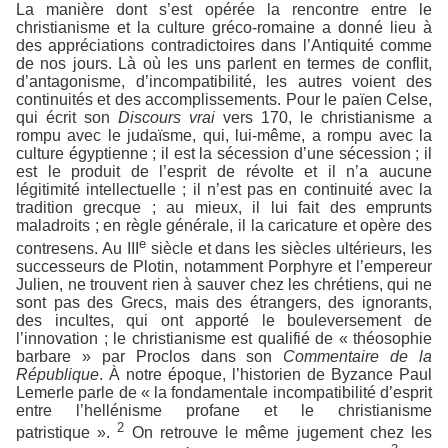
La manière dont s’est opérée la rencontre entre le
christianisme et la culture gréco-romaine a donné lieu à
des appréciations contradictoires dans l’Antiquité comme
de nos jours. Là où les uns parlent en termes de conflit,
d’antagonisme, d’incompatibilité, les autres voient des
continuités et des accomplissements. Pour le païen Celse,
qui écrit son
Discours vrai
vers 170, le christianisme a
rompu avec le judaïsme, qui, lui-même, a rompu avec la
culture égyptienne ; il est la sécession d’une sécession ; il
est le produit de l’esprit de révolte et il n’a aucune
légitimité intellectuelle ; il n’est pas en continuité avec la
tradition grecque ; au mieux, il lui fait des emprunts
maladroits ; en règle générale, il la caricature et opère des
e
contresens. Au III
siècle et dans les siècles ultérieurs, les
successeurs de Plotin, notamment Porphyre et l’empereur
Julien, ne trouvent rien à sauver chez les chrétiens, qui ne
sont pas des Grecs, mais des étrangers, des ignorants,
des incultes, qui ont apporté le bouleversement de
l’innovation ; le christianisme est qualifié de « théosophie
barbare » par Proclos dans son
Commentaire de la
République
. À notre époque, l’historien de Byzance Paul
Lemerle parle de « la fondamentale incompatibilité d’esprit
entre l’hellénisme profane et le christianisme
2
patristique ».
On retrouve le même jugement chez les