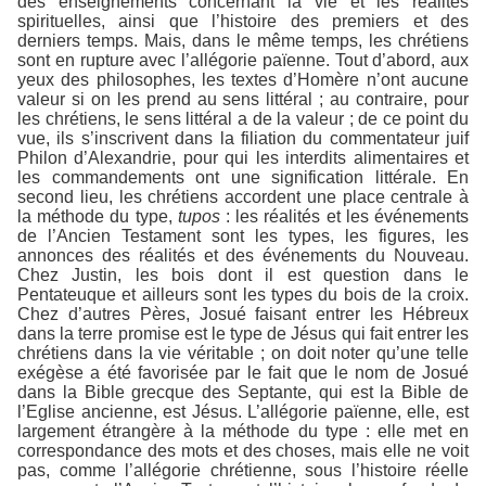
des enseignements concernant la vie et les réalités
spirituelles, ainsi que l’histoire des premiers et des
derniers temps. Mais, dans le même temps, les chrétiens
sont en rupture avec l’allégorie païenne. Tout d’abord, aux
yeux des philosophes, les textes d’Homère n’ont aucune
valeur si on les prend au sens littéral ; au contraire, pour
les chrétiens, le sens littéral a de la valeur ; de ce point du
vue, ils s’inscrivent dans la filiation du commentateur juif
Philon d’Alexandrie, pour qui les interdits alimentaires et
les commandements ont une signification littérale. En
second lieu, les chrétiens accordent une place centrale à
la méthode du type,
tupos
: les réalités et les événements
de l’Ancien Testament sont les types, les figures, les
annonces des réalités et des événements du Nouveau.
Chez Justin, les bois dont il est question dans le
Pentateuque et ailleurs sont les types du bois de la croix.
Chez d’autres Pères, Josué faisant entrer les Hébreux
dans la terre promise est le type de Jésus qui fait entrer les
chrétiens dans la vie véritable ; on doit noter qu’une telle
exégèse a été favorisée par le fait que le nom de Josué
dans la Bible grecque des Septante, qui est la Bible de
l’Eglise ancienne, est Jésus. L’allégorie païenne, elle, est
largement étrangère à la méthode du type : elle met en
correspondance des mots et des choses, mais elle ne voit
pas, comme l’allégorie chrétienne, sous l’histoire réelle