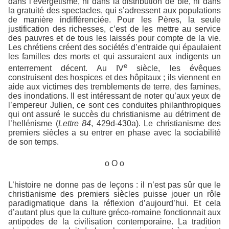
dans l’évergétisme, ni dans la distribution de blé, ni dans
la gratuité des spectacles, qui s’adressent aux populations
de manière indifférenciée. Pour les Pères, la seule
justification des richesses, c’est de les mettre au service
des pauvres et de tous les laissés pour compte de la vie.
Les chrétiens créent des sociétés d’entraide qui épaulaient
les familles des morts et qui assuraient aux indigents un
e
enterrement décent. Au IV
siècle, les évêques
construisent des hospices et des hôpitaux ; ils viennent en
aide aux victimes des tremblements de terre, des famines,
des inondations. Il est intéressant de noter qu’aux yeux de
l’empereur Julien, ce sont ces conduites philanthropiques
qui ont assuré le succès du christianisme au détriment de
l’hellénisme (
Lettre 84
, 429d-430a). Le christianisme des
premiers siècles a su entrer en phase avec la sociabilité
de son temps.
o O o
L’histoire ne donne pas de leçons : il n’est pas sûr que le
christianisme des premiers siècles puisse jouer un rôle
paradigmatique dans la réflexion d’aujourd’hui. Et cela
d’autant plus que la culture gréco-romaine fonctionnait aux
antipodes de la civilisation contemporaine. La tradition