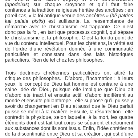
(
apodeixis
) sur chaque croyance et qu’il faut faire
confiance à la tradition religieuse héritée des ancêtres ; en
pareil cas, « la foi antique venue des ancêtres » (
hê patrios
kai palaia pistis
) est suffisante. La ressemblance de
démarche avec le christianisme est frappante. Ce n’est
donc pas la foi, en tant que processus cognitif, qui sépare
le christianisme et la philosophie. C’est la foi du point de
vue du contenu intellectuel. Pour les chrétiens, la vérité est
de l’ordre d’une révélation donnée à une communauté
particulière et consistant dans des faits historiques
particuliers. Rien de tel chez les philosophes.
Trois doctrines chrétiennes particulières ont attiré la
critique des philosophes. D’abord, l’incarnation : à leurs
yeux, le concept de Dieu fait homme est contraire à une
saine idée de Dieu, puisque elle implique que Dieu ait
d’abord été inactif et ensuite actif, d’abord indifférent au
monde et ensuite philanthrope ; elle suppose qu’il puisse y
avoir du changement en Dieu et aussi que le Dieu parfait
puisse se mêler à la matière. Ensuite, la résurrection : elle
contredit la physique, selon laquelle, à la mort, les quatre
éléments dont est fait tout corps se séparent et retournent
aux substances dont ils sont issus. Enfin, l’idée chrétienne
de la discontinuité entre Dieu et sa création, qui est d’une