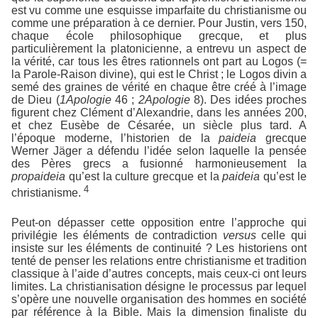
est vu comme une esquisse imparfaite du christianisme ou
comme une préparation à ce dernier. Pour Justin, vers 150,
chaque école philosophique grecque, et plus
particulièrement la platonicienne, a entrevu un aspect de
la vérité, car tous les êtres rationnels ont part au Logos (=
la Parole-Raison divine), qui est le Christ ; le Logos divin a
semé des graines de vérité en chaque être créé à l’image
de Dieu (
1Apologie
46 ;
2Apologie
8). Des idées proches
figurent chez Clément d’Alexandrie, dans les années 200,
et chez Eusèbe de Césarée, un siècle plus tard. A
l’époque moderne, l’historien de la
paideia
grecque
Werner Jäger a défendu l’idée selon laquelle la pensée
des Pères grecs a fusionné harmonieusement la
propaideia
qu’est la culture grecque et la
paideia
qu’est le
4
christianisme.
Peut-on dépasser cette opposition entre l’approche qui
privilégie les éléments de contradiction
versus
celle qui
insiste sur les éléments de continuité ? Les historiens ont
tenté de penser les relations entre christianisme et tradition
classique à l’aide d’autres concepts, mais ceux-ci ont leurs
limites. La christianisation désigne le processus par lequel
s’opère une nouvelle organisation des hommes en société
par référence à la Bible. Mais la dimension finaliste du