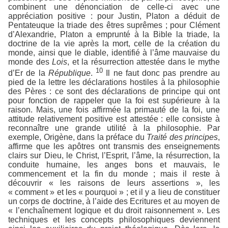
combinent une dénonciation de celle-ci avec une
appréciation positive : pour Justin, Platon a déduit de
Pentateuque la triade des êtres suprêmes ; pour Clément
d’Alexandrie, Platon a emprunté à la Bible la triade, la
doctrine de la vie après la mort, celle de la création du
monde, ainsi que le diable, identifié à l’âme mauvaise du
monde des
Lois
, et la résurrection attestée dans le mythe
10
d’Er de la
République
.
Il ne faut donc pas prendre au
pied de la lettre les déclarations hostiles à la philosophie
des Pères : ce sont des déclarations de principe qui ont
pour fonction de rappeler que la foi est supérieure à la
raison. Mais, une fois affirmée la primauté de la foi, une
attitude relativement positive est attestée : elle consiste à
reconnaître une grande utilité à la philosophie. Par
exemple, Origène, dans la préface du
Traité des principes
,
affirme que les apôtres ont transmis des enseignements
clairs sur Dieu, le Christ, l’Esprit, l’âme, la résurrection, la
conduite humaine, les anges bons et mauvais, le
commencement et la fin du monde ; mais il reste à
découvrir « les raisons de leurs assertions », les
« comment » et les « pourquoi » ; et il y a lieu de constituer
un corps de doctrine, à l’aide des Ecritures et au moyen de
« l’enchaînement logique et du droit raisonnement ». Les
techniques et les concepts philosophiques deviennent