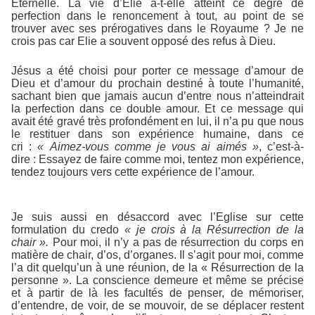
Eternelle. La vie d’Elie a-t-elle atteint ce degré de
perfection dans le renoncement à tout, au point de se
trouver avec ses prérogatives dans le Royaume ? Je ne
crois pas car Elie a souvent opposé des refus à Dieu.
Jésus a été choisi pour porter ce message d’amour de
Dieu et d’amour du prochain destiné à toute l’humanité,
sachant bien que jamais aucun d’entre nous n’atteindrait
la perfection dans ce double amour. Et ce message qui
avait été gravé très profondément en lui, il n’a pu que nous
le restituer dans son expérience humaine, dans ce
cri :
« Aimez-vous comme je vous ai
aimés »
, c’est-à-
dire : Essayez de faire comme moi, tentez mon expérience,
tendez toujours vers cette expérience de l’amour.
Je suis aussi en désaccord avec l’Eglise sur cette
formulation du credo
« je crois à
la Résurrection de la
chair ».
Pour moi, il n’y a pas de résurrection du corps en
matière de chair, d’os, d’organes. Il s’agit pour moi, comme
l’a dit quelqu’un à une réunion, de la « Résurrection de la
personne ». La conscience demeure et même se précise
et à partir de là les facultés de penser, de mémoriser,
d’entendre, de voir, de se mouvoir, de se déplacer restent