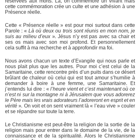
réservées aux morts. Là, on commémore un vivant mais
cette commémoration crée un culte et une adhésion à une
Présence réelle.
Cette « Présence réelle » est pour moi surtout dans cette
Parole : «
Là où deux ou trois
sont réunis en mon nom, je
suis au milieu d’eux
»
.
Jésus n’y est pas avec sa chair et
ses os mais avec son moi profond. Et personnellement
cela suffit à ma recherche et à approfondir ma foi.
Nous avons chacun un texte d’Evangile qui nous parle et
nous plait plus que les autres. Pour moi c’est celui de la
Samaritaine, cette rencontre près d’un puits dans ce désert
brûlant de chaleur où celui qui est tout amour s’humilie à
demander à boire à une femme, une Samaritaine. Et
j’entends lui dire : «
l’heure vient et c’est maintenant où ce
n’est ni sur la montagne ni à Jérusalem que vous adorerez
le Père mais les vrais adorateurs l’adoreront
en esprit et en
vérité
»
.
On voit et on sent vraiment là « l’eau vive » couler
et se répandre sur toute la terre.
Le Christianisme est peut-être la religion de la sortie de la
religion mais pour entrer dans le domaine de la vie, de la
connaissance et de la spiritualité. Alors le Christianisme