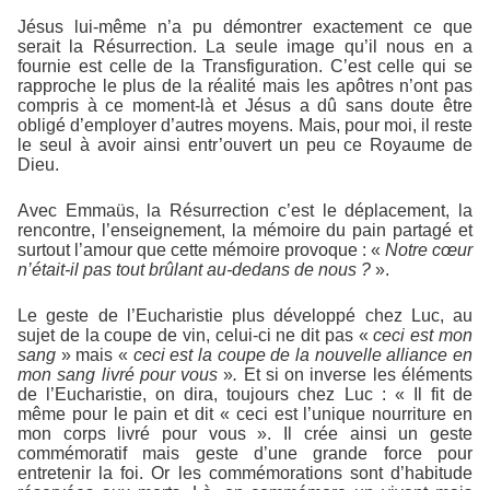
Jésus lui-même n’a pu démontrer exactement ce que
serait la Résurrection. La seule image qu’il nous en a
fournie est celle de la Transfiguration. C’est celle qui se
rapproche le plus de la réalité mais les apôtres n’ont pas
compris à ce moment-là et Jésus a dû sans doute être
obligé d’employer d’autres moyens. Mais, pour moi, il reste
le seul à avoir ainsi entr’ouvert un peu ce Royaume de
Dieu.
Avec Emmaüs, la Résurrection c’est le déplacement, la
rencontre, l’enseignement, la mémoire du pain partagé et
surtout l’amour que cette mémoire provoque : «
Notre cœur
n’était-il pas tout brûlant au-dedans de
nous ?
».
Le geste de l’Eucharistie plus développé chez Luc, au
sujet de la coupe de vin, celui-ci ne dit pas «
ceci est mon
sang
» mais «
ceci est la coupe de la
nouvelle alliance en
mon sang livré pour
vous
»
.
Et si on inverse les éléments
de l’Eucharistie, on dira, toujours chez Luc : « Il fit de
même pour le pain et dit « ceci est l’unique nourriture en
mon corps livré pour vous ». Il crée ainsi un geste
commémoratif mais geste d’une grande force pour
entretenir la foi. Or les commémorations sont d’habitude