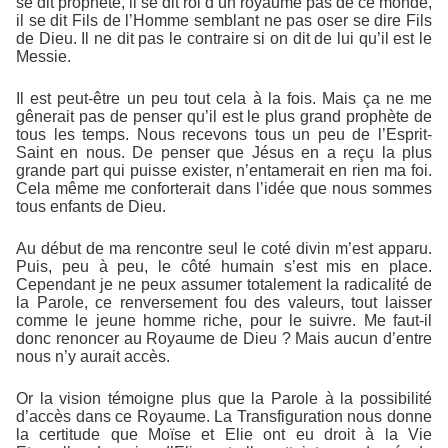
se dit prophète, il se dit roi d’un royaume pas de ce monde,
il se dit Fils de l’Homme semblant ne pas oser se dire Fils
de Dieu. Il ne dit pas le contraire si on dit de lui qu’il est le
Messie.
Il est peut-être un peu tout cela à la fois. Mais ça ne me
gênerait pas de penser qu’il est le plus grand prophète de
tous les temps. Nous recevons tous un peu de l’Esprit-
Saint en nous. De penser que Jésus en a reçu la plus
grande part qui puisse exister, n’entamerait en rien ma foi.
Cela même me conforterait dans l’idée que nous sommes
tous enfants de Dieu.
Au début de ma rencontre seul le coté divin m’est apparu.
Puis, peu à peu, le côté humain s’est mis en place.
Cependant je ne peux assumer totalement la radicalité de
la Parole, ce renversement fou des valeurs, tout laisser
comme le jeune homme riche, pour le suivre. Me faut-il
donc renoncer au Royaume de Dieu ? Mais aucun d’entre
nous n’y aurait accès.
Or la vision témoigne plus que la Parole à la possibilité
d’accès dans ce Royaume. La Transfiguration nous donne
la certitude que Moïse et Elie ont eu droit à la Vie