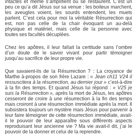
intactes et même s’amplifient ou se restaurent. C’est un
peu ce qu’a dit Jésus sur sa venue : les boiteux marchent,
les aveugles voient, les sourds entendent, les muets
parlent. C’est cela pour moi la véritable Résurrection qui
est, non pas celle de la chair évoquant un au-delà
physique et matériel, mais celle de la personne avec
toutes ses facultés décuplées.
Chez les apôtres, il leur fallait la certitude sans l’ombre
d’un doute de le savoir vivant pour partir témoigner
jusqu’au sacrifice de leur propre vie.
Que savaient-ils de la Résurrection ? : La croyance de
Marthe à-propos de son frère Lazare :
« Jean ch11 V24 il
ressuscitera à la résurrection, au
dernier jour »
c’est-à-dire
à la fin des temps. Et quand Jésus lui répond :
« V25 je
suis la Résurrection »,
après la mort de Jésus, les apôtres
cesseront de croire à une résurrection à la fin des temps
mais croiront à une résurrection immédiate après la mort. Il
subsistera toujours un mystère mais Jésus pour parvenir à
leur faire témoigner de cette résurrection immédiate, avait-
il le pouvoir de leur apparaître sous différents aspects
reproduisant leur ancienne vie ? Ma vie avait-il dit, j’ai le
pouvoir de la donner et celui de la reprendre.