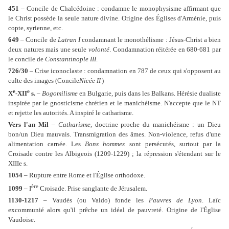
451
– Concile de Chalcédoine : condamne le monophysisme affirmant que
le Christ possède la seule nature divine. Origine des Églises d'Arménie, puis
copte, syrienne, etc.
649
– Concile de
Latran I
condamnant le monothélisme : Jésus-Christ a bien
deux natures mais une seule
volonté
. Condamnation réitérée en 680-681 par
le concile de
Constantinople III
.
726/30
– Crise iconoclaste : condamnation en 787 de ceux qui s'opposent au
culte des images (Concile
Nicée II
)
e
e
X
-XII
s.
–
Bogomilisme
en Bulgarie, puis dans les Balkans. Hérésie dualiste
inspirée par le gnosticisme chrétien et le manichéisme. N'accepte que le NT
et rejette les autorités. A inspiré le catharisme.
Vers l'an Mil
–
Catharisme
, doctrine proche du manichéisme : un Dieu
bon/un Dieu mauvais. Transmigration des âmes. Non-violence, refus d'une
alimentation carnée. Les
Bons hommes
sont persécutés, surtout par la
Croisade contre les Albigeois (1209-1229) ; la répression s'étendant sur le
XIIIe s.
1054
– Rupture entre Rome et l'Église orthodoxe.
ère
1099
– I
Croisade. Prise sanglante de Jérusalem.
1130-1217
– Vaudès (ou Valdo) fonde les
Pauvres de Lyon
. Laïc
excommunié alors qu'il prêche un idéal de pauvreté. Origine de l'Église
Vaudoise.