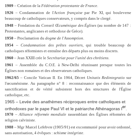
1909
– Création de la
Fédération protestante de France
.
1926
– Condamnation de l'
Action française
par Pie XI, qui bouleverse
beaucoup de catholiques conservateurs, y compris dans le clergé.
1948
– Fondation du
Conseil Œcuménique des Églises
(au nombre de 147 :
Protestantes, anglicanes et orthodoxe de Grèce).
1950
– Proclamation du
dogme de l'Assomption
.
1954
–
Condamnation des prêtes ouvriers
, qui trouble beaucoup de
catholiques réformistes et entraîne des départs plus ou moins discrets.
1960
– Jean XXIII crée le
Secrétariat pour l'unité des chrétiens
.
1961
– Assemblée du C.O.E. à New-Delhi réunissant presque toutes les
Églises non romaines et des observateurs catholiques.
1962/65
– Concile Vatican II. En 1964, Décret
Unitatis Redintegratio
sur
l'œcuménisme. Au paragraphe n° 8 : reconnaissance que des éléments de
sanctification et de vérité subsistent hors des structures de l'Église
catholique, etc.
1965
–
Levée des anathèmes réciproques entre catholiques et
er
orthodoxes par le pape Paul VI et le patriarche Athénagoras I
.
1970
–
Alliance réformée mondiale
rassemblant des Églises réformées de
religion calviniste.
1988
– Mgr Marcel Lefebvre (1905/91) est excommunié pour avoir ordonné,
sans autorisation, 4 évêques :
schisme intégriste
.