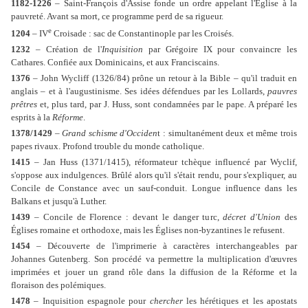
1182-1226
– Saint-François d'Assise fonde un ordre appelant l'Église à la
pauvreté. Avant sa mort, ce programme perd de sa rigueur.
e
1204
– IV
Croisade : sac de Constantinople par les Croisés.
1232
– Création de l'
Inquisition
par Grégoire IX pour convaincre les
Cathares. Confiée aux Dominicains, et aux Franciscains.
1376
– John Wycliff (1326/84) prône un retour à la Bible – qu'il traduit en
anglais – et à l'augustinisme. Ses idées défendues par les Lollards,
pauvres
prêtres
et, plus tard, par J. Huss, sont condamnées par le pape. A préparé les
esprits à la
Réforme
.
1378/1429
–
Grand schisme d'Occiden
t : simultanément deux et même trois
papes rivaux. Profond trouble du monde catholique.
1415
– Jan Huss (1371/1415), réformateur tchèque influencé par Wyclif,
s'oppose aux indulgences. Brûlé alors qu'il s'était rendu, pour s'expliquer, au
Concile de Constance avec un sauf-conduit. Longue influence dans les
Balkans et jusqu'à Luther.
1439
– Concile de Florence : devant le danger turc,
décret d'Union
des
Églises romaine et orthodoxe, mais les Églises non-byzantines le refusent.
1454
– Découverte de l'imprimerie à caractères interchangeables par
Johannes Gutenberg. Son procédé va permettre la multiplication d'œuvres
imprimées et jouer un grand rôle dans la diffusion de la Réforme et la
floraison des polémiques.
1478
– Inquisition espagnole pour
chercher
les hérétiques et les apostats