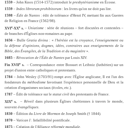
1559
– John Knox (1514-1572) introduit le
presbytérianisme
en Écosse.
1559
–
Index librorum prohibitorum
: les livres qu'on ne doit pas lire.
1598
–
Édit de Nantes
: édit de tolérance d'Henri IV, mettant fin aux Guerres
de Religion en France (1562/98).
e
e
XVI
-XX
s.
–
Uniatisme
: série de réunions – fort discutées et contestées –
de branches d'Églises non-romaines au pape.
1656
– Bulle
Gratia divina
: «
l'hérésie est la croyance, l'enseignement ou
la défense d'opinions, dogmes, idées, contraires aux enseignements de la
Bible, des Évangiles, de la Tradition et du magistère
».
1685
–
Révocation de l'Édit de Nantes
par Louis XIV.
e
Fin XVII
s.
– Correspondance entre Bossuet et Leibniz (luthérien) sur un
projet d'union entre catholiques et protestants.
1784
– John Wesley (1703/91) rompt avec l'Église anglicane, Il est l'un des
fondateurs du
méthodisme
favorisant l'expérience personnelle de Dieu et la
création d'organismes sociaux (écoles, etc.).
1787
– Édit de tolérance sur le
statut civil
des protestants de France.
e
XIX
s.
–
Réveil
dans plusieurs Églises chrétiennes à travers le monde,
souvent
évangéliques
.
1830
– Édition du
Livre de Mormon
de Joseph Smith († 1844).
1870
–
Vatican I
: Infaillibilité pontificale.
1875
– Création de l'
Alliance réformée mondiale
.