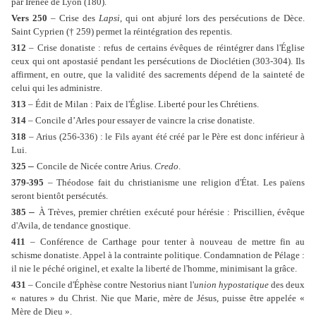
par Irénée de Lyon (180).
Vers 250
– Crise des
Lapsi
, qui ont abjuré lors des persécutions de Dèce.
Saint Cyprien († 259) permet la réintégration des repentis.
312
– Crise donatiste : refus de certains évêques de réintégrer dans l'Église
ceux qui ont apostasié pendant les persécutions de Dioclétien (303-304). Ils
affirment, en outre, que la validité des sacrements dépend de la sainteté de
celui qui les administre.
313
– Édit de Milan : Paix de l'Église. Liberté pour les Chrétiens.
314
– Concile d’Arles pour essayer de vaincre la crise donatiste.
318
– Arius (256-336) : le Fils ayant été créé par le Père est donc inférieur à
Lui.
–
325
Concile de Nicée contre Arius.
Credo
.
379-395
– Théodose fait du christianisme une religion d'État. Les païens
seront bientôt persécutés.
–
385
À Trèves, premier chrétien exécuté pour hérésie : Priscillien, évêque
d'Avila, de tendance gnostique.
411
– Conférence de Carthage pour tenter à nouveau de mettre fin au
schisme donatiste. Appel à la contrainte politique. Condamnation de Pélage :
il nie le péché originel, et exalte la liberté de l'homme, minimisant la grâce.
431
– Concile d'Éphèse contre Nestorius niant l'
union hypostatique
des deux
« natures » du Christ. Nie que Marie, mère de Jésus, puisse être appelée «
Mère de Dieu ».