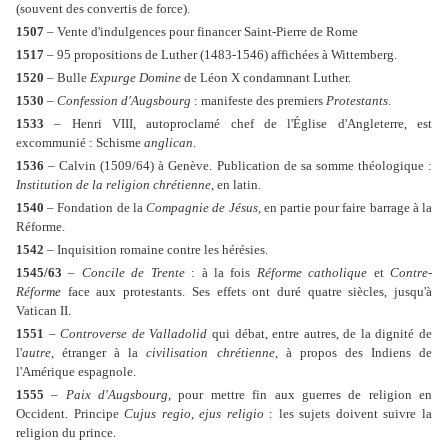
(souvent des convertis de force).
1507
– Vente d'indulgences pour financer Saint-Pierre de Rome
1517
– 95 propositions de Luther (1483-1546) affichées à Wittemberg.
1520
– Bulle
Expurge Domine
de Léon X condamnant Luther.
1530
–
Confession d'Augsbourg
: manifeste des premiers
Protestants
.
1533
– Henri VIII, autoproclamé chef de l'Église d'Angleterre, est
excommunié : Schisme
anglican
.
1536
– Calvin (1509/64) à Genève. Publication de sa somme théologique :
Institution de la religion chrétienne
, en latin.
1540
– Fondation de la
Compagnie de Jésus
, en partie pour faire barrage à la
Réforme.
1542
– Inquisition romaine contre les hérésies.
1545/63
–
Concile de Trente
: à la fois
Réforme catholique
et
Contre-
Réforme
face aux protestants. Ses effets ont duré quatre siècles, jusqu'à
Vatican II.
1551
–
Controverse de Valladolid
qui débat, entre autres, de la dignité de
l'
autre
, étranger à la
civilisation chrétienne
, à propos des Indiens de
l'Amérique espagnole.
1555
–
Paix d'Augsbourg
, pour mettre fin aux guerres de religion en
Occident. Principe
Cujus regio, ejus religio
: les sujets doivent suivre la
religion du prince.