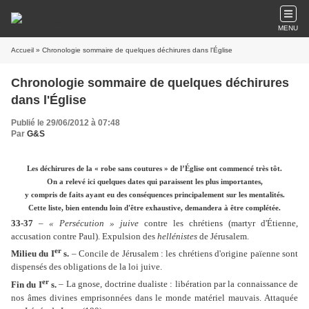
MENU
Accueil
» Chronologie sommaire de quelques déchirures dans l'Église
Chronologie sommaire de quelques déchirures
dans l'Église
Publié le 29/06/2012 à 07:48
Par
G&S
Les déchirures de la « robe sans coutures » de l’Église ont commencé très tôt
.
On a relevé ici quelques dates qui paraissent les plus importantes,
y compris de faits ayant eu des conséquences principalement sur les mentalités.
Cette liste, bien entendu loin d'être exhaustive, demandera à être complétée.
33-37
–
« Persécution » juive
contre les chrétiens (martyr d'Étienne,
accusation contre Paul). Expulsion des
hellénistes
de Jérusalem.
er
Milieu du I
s.
– Concile de Jérusalem : les chrétiens d'origine païenne sont
dispensés des obligations de la loi juive.
er
Fin du I
s.
– La gnose, doctrine dualiste : libération par la connaissance de
nos âmes divines emprisonnées dans le monde matériel mauvais. Attaquée