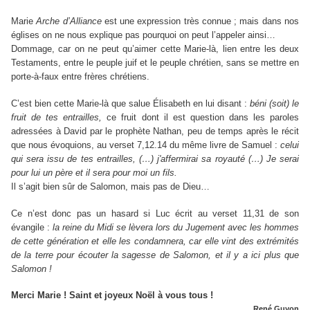
Marie
Arche d’Alliance
est une expression très connue ; mais dans nos
églises on ne nous explique pas pourquoi on peut l’appeler ainsi…
Dommage, car on ne peut qu’aimer cette Marie-là, lien entre les deux
Testaments, entre le peuple juif et le peuple chrétien, sans se mettre en
porte-à-faux entre frères chrétiens.
C’est bien cette Marie-là que salue Élisabeth en lui disant :
béni (soit) le
fruit de tes entrailles,
ce fruit dont il
est question dans les paroles
adressées à David par le prophète Nathan, peu de temps après le récit
que nous évoquions, au verset 7,12.14 du même livre de Samuel :
celui
qui sera issu de tes entrailles, (…) j'affermirai sa
royauté (…) Je serai
pour lui un père et il sera pour moi un fils.
Il s’agit bien sûr de Salomon, mais pas de Dieu…
Ce n’est donc pas un hasard si Luc écrit au verset 11,31 de son
évangile :
la reine du Midi se lèvera lors du Jugement avec les hommes
de cette génération et elle les condamnera, car elle vint des extrémités
de la terre pour écouter la sagesse de Salomon, et il y a ici plus que
Salomon !
Merci Marie ! Saint et joyeux Noël à vous tous !
René Guyon