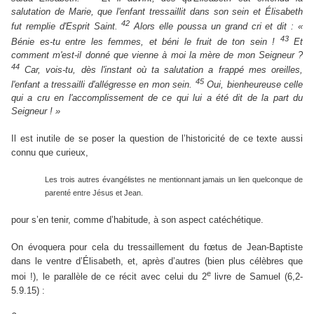
salutation de Marie, que l'enfant tressaillit dans son sein et Élisabeth
42
fut remplie d'Esprit Saint.
Alors elle poussa un grand cri et dit : «
43
Bénie es-tu entre les femmes, et béni le fruit de ton sein !
Et
comment m'est-il donné que vienne à moi la mère de mon Seigneur ?
44
Car, vois-tu, dès l'instant où ta salutation a frappé mes oreilles,
45
l'enfant a tressailli d'allégresse en mon sein.
Oui, bienheureuse celle
qui a cru en l'accomplissement de ce qui lui a été dit de la part du
Seigneur ! »
Il est inutile de se poser la question de l’historicité de ce texte aussi
connu que curieux,
Les trois autres évangélistes ne mentionnant jamais un lien quelconque de
parenté entre Jésus et Jean.
pour s’en tenir, comme d’habitude, à son aspect catéchétique.
On évoquera pour cela du tressaillement du fœtus de Jean-Baptiste
dans le ventre d’Élisabeth, et, après d’autres (bien plus célèbres que
e
moi !), le parallèle de ce récit avec celui du 2
livre de Samuel (6,2-
5.9.15) :