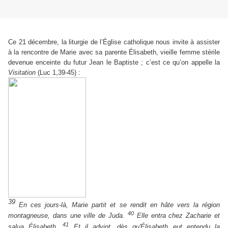
Ce 21 décembre, la liturgie de l’Église catholique nous invite à assister
à la rencontre de Marie avec sa parente Élisabeth, vieille femme stérile
devenue enceinte du futur Jean le Baptiste ; c’est ce qu’on appelle la
Visitation
(Luc 1,39-45) :
39
En ces jours-là, Marie partit et se rendit en hâte vers la région
40
montagneuse, dans une ville de Juda.
Elle entra chez Zacharie et
41
salua Élisabeth.
Et il advint, dès qu'Élisabeth eut entendu la