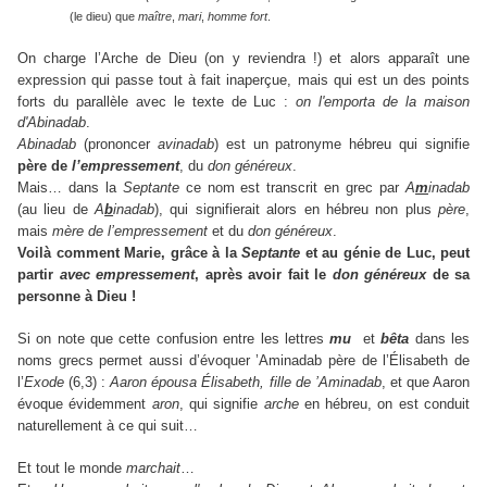
(le dieu) que
maître
,
mari
,
homme fort
.
On charge l’Arche de Dieu (on y reviendra !) et alors apparaît une
expression qui passe tout à fait inaperçue, mais qui est un des points
forts du parallèle avec le texte de Luc :
on l'emporta de la maison
d'Abinadab
.
Abinadab
(prononcer
avinadab
) est
un patronyme hébreu qui
signifie
père de
l’empressement
, du
don généreux
.
Mais… dans la
Septante
ce nom est transcrit en grec par
A
m
inadab
(au lieu de
A
b
inadab
), qui signifierait alors en hébreu non plus
père
,
mais
mère de l’empressement
et du
don généreux
.
Voilà comment Marie, grâce à la
Septante
et au génie de Luc, peut
partir
avec empressement
, après avoir fait le
don généreux
de sa
personne à Dieu !
Si on note que cette confusion entre les lettres
mu
et
bêta
dans les
noms grecs permet aussi d’évoquer ’Aminadab père de l’Élisabeth de
l’
Exode
(6,3) :
Aaron épousa Élisabeth, fille de ’Aminadab
, et que Aaron
évoque évidemment
aron
, qui signifie
arche
en hébreu, on est conduit
naturellement à ce qui suit…
Et tout le monde
marchait
…