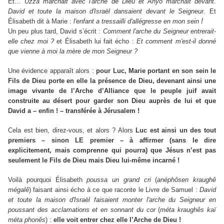
Et…
Uzza marchait avec l'arche de Dieu et Ahyo marchait devant.
David et toute la maison d'Israël dansaient
devant le Seigneur.
Et
!
Élisabeth dit à Marie :
l'enfant a tressailli d'allégresse en mon sein
Un peu plus tard, David s’écrit :
Comment l'arche du Seigneur entrerait-
elle chez moi ?
et Élisabeth lui fait écho :
Et comment m'est-il donné
que vienne à moi la mère de mon Seigneur ?
Une évidence apparaît alors :
pour Luc, Marie portant en son sein le
Fils de Dieu porte en elle la présence de Dieu, devenant ainsi une
image vivante de l’Arche d’Alliance que le peuple juif avait
construite au désert pour garder son Dieu auprès de lui et que
David a – enfin ! – transférée à Jérusalem !
Cela est bien, direz-vous, et alors ? Alors
Luc est ainsi un des tout
premiers – sinon LE premier – à affirmer (sans le dire
explicitement, mais comprenne qui pourra) que Jésus n’est pas
seulement le Fils de Dieu mais Dieu lui-même incarné !
Voilà pourquoi Élisabeth
poussa un grand cri
(
anéphôsen kraughê
mégalê
) faisant ainsi écho à ce que raconte le Livre de Samuel :
David
et toute la maison d'Israël faisaient monter l'arche du Seigneur en
poussant des acclamations
et en sonnant du cor
(
méta kraughês kaï
méta phonês
) :
elle voit entrer chez elle l’Arche de Dieu !