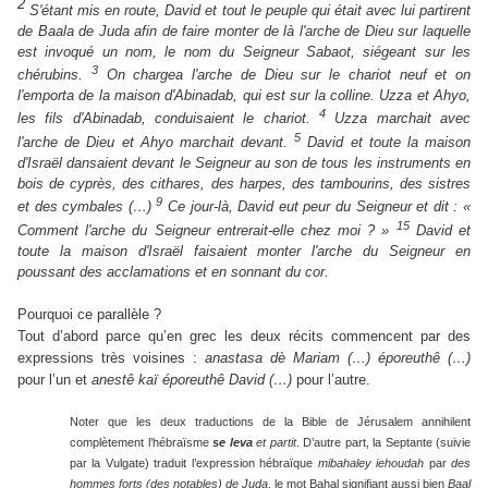
2
S'étant mis en route, David et tout le peuple qui était avec lui partirent
de Baala de Juda afin de faire monter de là l'arche de Dieu sur laquelle
est invoqué un nom, le nom du Seigneur Sabaot, siégeant sur les
3
chérubins.
On chargea l'arche de Dieu sur le chariot neuf et on
l'emporta de la maison d'Abinadab, qui est sur la colline. Uzza et Ahyo,
4
les fils d'Abinadab, conduisaient le chariot.
Uzza marchait avec
5
l'arche de Dieu et Ahyo marchait devant.
David et toute la maison
d'Israël dansaient devant le Seigneur au son de tous les instruments en
bois de cyprès, des cithares, des harpes, des tambourins, des sistres
9
et des cymbales (…)
Ce jour-là, David eut peur du Seigneur et dit : «
15
Comment l'arche du Seigneur entrerait-elle chez moi ? »
David et
toute la maison d'Israël faisaient monter l'arche du Seigneur en
poussant des acclamations et en sonnant du cor.
Pourquoi ce parallèle ?
Tout d’abord parce qu’en grec les deux récits commencent par des
expressions très voisines :
anastasa dè Mariam (…) époreuthê (…)
pour l’un et
anestê kaï époreuthê David (…)
pour l’autre.
Noter que les deux traductions de la Bible de Jérusalem annihilent
complètement l’hébraïsme
se leva
et partit
. D’autre part, la Septante (suivie
par la Vulgate) traduit l’expression hébraïque
mibahaley iehoudah
par
des
hommes forts (des notables) de Juda
, le mot Bahal signifiant aussi bien
Baal