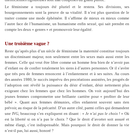
Le féminisme a toujours été pluriel et le restera. Ses divisions, ses
bourgeonnements sont la preuve de sa vitalité. Il n’est plus question de le
traiter comme une mode éphémère. Il s’affirme de mieux en mieux comme
l’autre face de l’humanisme, un humanisme enfin sexué, qui sait prendre en
compte les deux « genres » et promouvoir leur égalité.
Une troisième vague ?
Reste qu’après plus d’un siècle de féminisme la maternité constitue toujours
un discriminant majeur, non seulement entre les sexes mais aussi entre les
femmes. Celle qui veut être libre comme un homme fera bien de n’avoir pas
d’enfant ou de confier totalement les siens à d’autres personnes. Or il s’avère
que très peu de femmes renoncent à l’enfantement et à ses suites. Au cours
des années 1980, le succès imprévu des procréations assistées, les progrès de
l’adoption ont révélé la puissance du désir d’enfant, désir nettement plus
exigeant chez les femmes que chez les hommes. On voit aujourd’hui des
jeunes femmes compromettre une brillante carrière pour « profiter de leur
bébé ». Quant aux femmes démunies, elles enfantent souvent sans rien
prévoir, au risque de la précarité. D’un autre côté, parmi celles qui demandent
une
IVG
, beaucoup s’en expliquent en disant : «
Je n’ai pas le choix !
» Où
est la liberté si on n’a pas le choix ? Que le droit d’avorter soit assuré et
même élargi, c’est indispensable. Mais pourquoi le droit de donner la vie
n’est-il pas, lui aussi, honoré ?