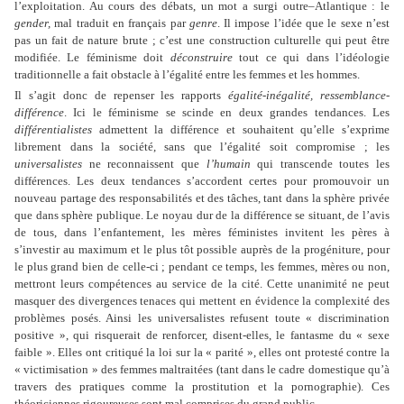
l’exploitation. Au cours des débats, un mot a surgi outre–Atlantique : le
gender,
mal traduit en français par
genre
. Il impose l’idée que le sexe n’est
pas un fait de nature brute ; c’est une construction culturelle qui peut être
modifiée. Le féminisme doit
déconstruire
tout ce qui dans l’idéologie
traditionnelle a fait obstacle à l’égalité entre les femmes et les hommes.
Il s’agit donc de repenser les rapports
égalité-inégalité, ressemblance-
différence
. Ici le féminisme se scinde en deux grandes tendances. Les
différentialistes
admettent la différence et souhaitent qu’elle s’exprime
librement dans la société, sans que l’égalité soit compromise ; les
universalistes
ne reconnaissent que
l’humain
qui transcende toutes les
différences. Les deux tendances s’accordent certes pour promouvoir un
nouveau partage des responsabilités et des tâches, tant dans la sphère privée
que dans sphère publique. Le noyau dur de la différence se situant, de l’avis
de tous, dans l’enfantement, les mères féministes invitent les pères à
s’investir au maximum et le plus tôt possible auprès de la progéniture, pour
le plus grand bien de celle-ci ; pendant ce temps, les femmes, mères ou non,
mettront leurs compétences au service de la cité. Cette unanimité ne peut
masquer des divergences tenaces qui mettent en évidence la complexité des
problèmes posés. Ainsi les universalistes refusent toute « discrimination
positive », qui risquerait de renforcer, disent-elles, le fantasme du « sexe
faible ». Elles ont critiqué la loi sur la « parité », elles ont protesté contre la
« victimisation » des femmes maltraitées (tant dans le cadre domestique qu’à
travers des pratiques comme la prostitution et la pornographie). Ces
théoriciennes rigoureuses sont mal comprises du grand public.