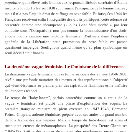
populaire
, qui a élevé trois femmes aux responsabilités de secrétaire d’État, a
inspiré la loi du 15 février 1938 supprimant l’incapacité de la femme mariée ;
mais il n’a pas élargi le droit de suffrage au sexe faible. Et lorsqu’en 1944 les
Françaises reçoivent enfin l’intégralité des droits politiques, cette réforme est
présentée comme une récompense («
elles l’ont bien mérité
» par leur
conduite sous l’Occupation), non pas comme la reconnaissance d’un droit,
encore moins comme une victoire féministe. D’ailleurs dans l’euphorie
générale de la Libération, cette promotion du sexe faible est passée
quasiment inaperçue. Soulignons quand même qu’au plan symbolique un
seuil décisif était franchi.
La deuxième vague féministe. Le féminisme de la différence.
La deuxième vague féministe, qui se forme au cours des années 1950-1960,
révèle une profonde mutation des mœurs et des représentations : l’objectif
qui vient désormais au premier plan des aspirations féminines est la maîtrise
de leur corps fécond.
Le temps du “baby-boom”, parfois caractérisé comme un « creux de la
vague » féministe, est plutôt une phase d’exploitation des acquis. La
première française ministre de plein exercice en 1947-1948, Germaine
Poinso-Chapuis, ardente féministe, prépare avec ses amies un grand nombre
de lois favorables aux femmes. Mais le temps du baby-boom est aussi et
surtout un creuset de métamorphoses. La prospérité des Trente Glorieuses
(1945-1975) attire des femmes de plus en plus nombreuses, mères ou non,