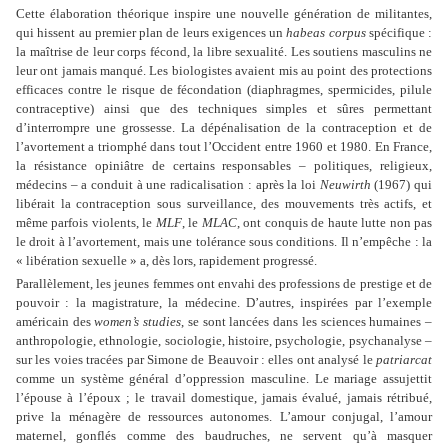
Cette élaboration théorique inspire une nouvelle génération de militantes,
qui hissent au premier plan de leurs exigences un
habeas corpus
spécifique :
la maîtrise de leur corps fécond, la libre sexualité. Les soutiens masculins ne
leur ont jamais manqué. Les biologistes avaient mis au point des protections
efficaces contre le risque de fécondation (diaphragmes, spermicides, pilule
contraceptive) ainsi que des techniques simples et sûres permettant
d’interrompre une grossesse. La dépénalisation de la contraception et de
l’avortement a triomphé dans tout l’Occident entre 1960 et 1980. En France,
la résistance opiniâtre de certains responsables – politiques, religieux,
médecins – a conduit à une radicalisation : après la loi
Neuwirth
(1967) qui
libérait la contraception sous surveillance, des mouvements très actifs, et
même parfois violents, le
MLF
, le
MLAC
, ont conquis de haute lutte non pas
le droit à l’avortement, mais une tolérance sous conditions. Il n’empêche : la
« libération sexuelle » a, dès lors, rapidement progressé.
Parallèlement, les jeunes femmes ont envahi des professions de prestige et de
pouvoir : la magistrature, la médecine. D’autres, inspirées par l’exemple
américain des
women’s studies
, se sont lancées dans les sciences humaines –
anthropologie, ethnologie, sociologie, histoire, psychologie, psychanalyse –
sur les voies tracées par Simone de Beauvoir : elles ont analysé le
patriarcat
comme un système général d’oppression masculine. Le mariage assujettit
l’épouse à l’époux ; le travail domestique, jamais évalué, jamais rétribué,
prive la ménagère de ressources autonomes. L’amour conjugal, l’amour
maternel, gonflés comme des baudruches, ne servent qu’à masquer