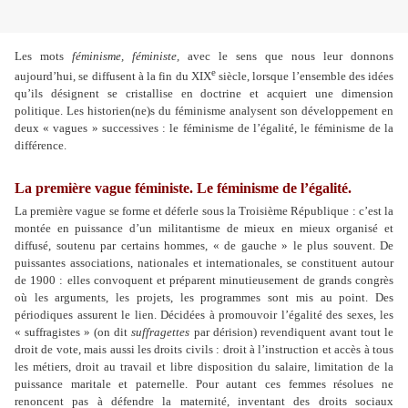
Les mots
féminisme, féministe,
avec le sens que nous leur donnons
e
aujourd’hui, se diffusent à la fin du XIX
siècle, lorsque l’ensemble des idées
qu’ils désignent se cristallise en doctrine et acquiert une dimension
politique. Les historien(ne)s du féminisme analysent son développement en
deux « vagues » successives : le féminisme de l’égalité, le féminisme de la
différence.
La première vague féministe. Le féminisme de l’égalité.
La première vague se forme et déferle sous la Troisième République : c’est la
montée en puissance d’un militantisme de mieux en mieux organisé et
diffusé, soutenu par certains hommes, « de gauche » le plus souvent. De
puissantes associations, nationales et internationales, se constituent autour
de 1900 : elles convoquent et préparent minutieusement de grands congrès
où les arguments, les projets, les programmes sont mis au point. Des
périodiques assurent le lien. Décidées à promouvoir l’égalité des sexes, les
« suffragistes » (on dit
suffragettes
par dérision) revendiquent avant tout le
droit de vote, mais aussi les droits civils : droit à l’instruction et accès à tous
les métiers, droit au travail et libre disposition du salaire, limitation de la
puissance maritale et paternelle. Pour autant ces femmes résolues ne
renoncent pas à défendre la maternité, inventant des droits sociaux