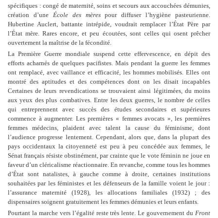
spécifiques : congé de maternité, soins et secours aux accouchées démunies,
création d’une
École des mères
pour diffuser l’hygiène pasteurienne.
Hubertine Auclert, battante intrépide, voudrait remplacer l’État Père par
l’État mère. Rares encore, et peu écoutées, sont celles qui osent prêcher
ouvertement la maîtrise de la fécondité.
La Première Guerre mondiale suspend cette effervescence, en dépit des
efforts acharnés de quelques pacifistes. Mais pendant la guerre les femmes
ont remplacé, avec vaillance et efficacité, les hommes mobilisés. Elles ont
montré des aptitudes et des compétences dont on les disait incapables
Certaines de leurs revendications se trouvaient ainsi légitimées, du moins
aux yeux des plus
combatives.
Entre les deux guerres, le nombre de celles
qui entreprennent avec succès des études secondaires et supérieures
commence à augmenter. Les premières « femmes avocats », les premières
femmes médecins, plaident avec talent la cause du féminisme, dont
l’audience progresse lentement. Cependant, alors que, dans la plupart des
pays occidentaux la citoyenneté est peu à peu concédée aux femmes, le
Sénat français résiste obstinément, par crainte que le vote féminin ne joue en
faveur d’un cléricalisme réactionnaire. En revanche, comme tous les hommes
d’État sont natalistes, à gauche comme à droite, certaines institutions
souhaitées par les féministes et les défenseurs de la famille voient le jour :
l’assurance maternité (1928), les allocations familiales (1932) ; des
dispensaires soignent gratuitement les femmes démunies et leurs enfants.
Pourtant la marche vers l’égalité reste très lente. Le gouvernement du
Front