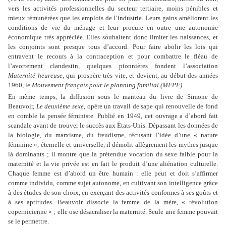
vers les activités professionnelles du secteur tertiaire, moins pénibles et
mieux rémunérées que les emplois de l’industrie. Leurs gains améliorent les
conditions de vie du ménage et leur procure en outre une autonomie
économique très appréciée. Elles souhaitent donc limiter les naissances, et
les conjoints sont presque tous d’accord. Pour faire abolir les lois qui
entravent le recours à la contraception et pour combattre le fléau de
l’avortement clandestin, quelques pionnières fondent l’association
Maternité heureuse,
qui prospère très vite, et devient, au début des années
1960, le
Mouvement français pour le planning familial (MFPF)
En même temps, la diffusion sous le manteau du livre de Simone de
Beauvoir,
Le deuxième sexe
, opère un travail de sape qui renouvelle de fond
en comble la pensée féministe. Publié en 1949, cet ouvrage a d’abord fait
scandale avant de trouver le succès aux États-Unis. Dépassant les données de
la biologie, du marxisme, du freudisme, récusant l’idée d’une « nature
féminine », éternelle et universelle, il démolit allègrement les mythes jusque
là dominants ; il montre que la prétendue vocation du sexe faible pour la
maternité et la vie privée est en fait le produit d’une aliénation culturelle.
Chaque femme est d’abord un être humain : elle peut et doit s’affirmer
comme individu, comme sujet autonome, en cultivant son intelligence grâce
à des études de son choix, en exerçant des activités conformes à ses goûts et
à ses aptitudes. Beauvoir dissocie la femme de la mère, « révolution
copernicienne » ; elle ose désacraliser la maternité. Seule une femme pouvait
se le permettre.