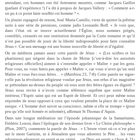
attendant, ces hommes ont été fortement meurtris, comme Jacques Gaillot
(parlant d’expérience !) l’a dit à propos de Jacques Vallery : « Comment a-t-
on pu à ce point faire souffrir cet homme ? ».
Un jésuite espagnol de renom, José Maria Castillo, vient de quitter la prêtrise
suite à une série de pressions, comme jadis Leonardo Boff. « Je vois que,
dans l’état où se trouve actuellement l’Église, nous sommes piégés,
contrôlés, censurés en une institution dominée par la Curie romaine et qu’il
n’est pas possible de jouir de la liberté indispensable pour faire connaître
Jésus ». Car son message est une bonne nouvelle de liberté et d’égalité.
On ne méditera jamais assez cette parole de Jésus : « (Les scribes et les
pharisiens) qui siègent dans la chaire de Moïse [c’est-à-dire les autorités
religieuses officielles] aiment à s’entendre appeler « Maître » par les gens.
Pour vous, ne vous faites pas appeler « Maître », car vous n’avez qu’un seul
Maître et vous êtes tous frères… » (
Matthieu
23, 7-8). Cette parole ne signe-
t-elle pas la révolution religieuse voulue par Jésus, son refus d’un magistère
se prétendant au-dessus du peuple où tous sont des frères égaux en dignité ?
Jésus nous invite à n’avoir comme référence suprême que notre Maître
intérieur, l’Esprit saint qui est un Esprit de liberté. Et ceci peut même nous
enjoindre de nous opposer à ceux qui veulent prendre la place de ce Maître
unique. « L’homme doit suivre sa conscience, même si elle se trompe » (pour
peu qu’elle soit formée et informée), affirmait St Thomas d’Aquin.
Dans une longue méditation sur l’épisode johannique de la Samaritaine,
Frédéric Lenoir, dans l’épilogue de son dernier livre « Le Christ philosophe »
(Plon, 2007), commente la parole de Jésus : « L’heure vient où ce n’est plus
sur le mont Garizim, ni à Jérusalem que vous adorerez le Père… les vrais
adorateurs adoreront en esprit et en vérité… car Dieu est esprit » (
Jean
4, 21-