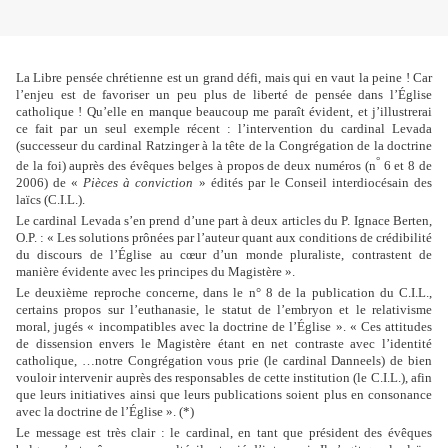
La Libre pensée chrétienne est un grand défi, mais qui en vaut la peine ! Car
l’enjeu est de favoriser un peu plus de liberté de pensée dans l’Église
catholique ! Qu’elle en manque beaucoup me paraît évident, et j’illustrerai
ce fait par un seul exemple récent : l’intervention du cardinal Levada
(successeur du cardinal Ratzinger à la tête de la Congrégation de la doctrine
°
de la foi) auprès des évêques belges à propos de deux numéros (n
6 et 8 de
2006) de «
Pièces à conviction
» édités par le Conseil interdiocésain des
laïcs (C.I.L.).
Le cardinal Levada s’en prend d’une part à deux articles du P. Ignace Berten,
O.P. : « Les solutions prônées par l’auteur quant aux conditions de crédibilité
du discours de l’Église au cœur d’un monde pluraliste, contrastent de
manière évidente avec les principes du Magistère ».
Le deuxième reproche concerne, dans le n° 8 de la publication du C.I.L.,
certains propos sur l’euthanasie, le statut de l’embryon et le relativisme
moral, jugés « incompatibles avec la doctrine de l’Église ». « Ces attitudes
de dissension envers le Magistère étant en net contraste avec l’identité
catholique, …notre Congrégation vous prie (le cardinal Danneels) de bien
vouloir intervenir auprès des responsables de cette institution (le C.I.L.), afin
que leurs initiatives ainsi que leurs publications soient plus en consonance
avec la doctrine de l’Église ». (*)
Le message est très clair : le cardinal, en tant que président des évêques