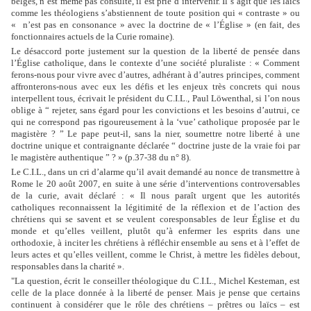
belges, n’est même pas consulté, il est prié d’intervenir. Il s’agit que les laïcs
comme les théologiens s’abstiennent de toute position qui « contraste » ou
« n’est pas en consonance » avec la doctrine de « l’Église » (en fait, des
fonctionnaires actuels de la Curie romaine).
Le désaccord porte justement sur la question de la liberté de pensée dans
l’Église catholique, dans le contexte d’une société pluraliste : « Comment
ferons-nous pour vivre avec d’autres, adhérant à d’autres principes, comment
affronterons-nous avec eux les défis et les enjeux très concrets qui nous
interpellent tous, écrivait le président du C.I.L., Paul Löwenthal, si l’on nous
oblige à “ rejeter, sans égard pour les convictions et les besoins d’autrui, ce
qui ne correspond pas rigoureusement à la ‘vue’ catholique proposée par le
magistère ? ” Le pape peut-il, sans la nier, soumettre notre liberté à une
doctrine unique et contraignante déclarée “ doctrine juste de la vraie foi par
le magistère authentique ” ? » (p.37-38 du n° 8).
Le C.I.L., dans un cri d’alarme qu’il avait demandé au nonce de transmettre à
Rome le 20 août 2007, en suite à une série d’interventions controversables
de la curie, avait déclaré : « Il nous paraît urgent que les autorités
catholiques reconnaissent la légitimité de la réflexion et de l’action des
chrétiens qui se savent et se veulent coresponsables de leur Église et du
monde et qu’elles veillent, plutôt qu’à enfermer les esprits dans une
orthodoxie, à inciter les chrétiens à réfléchir ensemble au sens et à l’effet de
leurs actes et qu’elles veillent, comme le Christ, à mettre les fidèles debout,
responsables dans la charité ».
"La question, écrit le conseiller théologique du C.I.L., Michel Kesteman, est
celle de la place donnée à la liberté de penser. Mais je pense que certains
continuent à considérer que le rôle des chrétiens – prêtres ou laïcs – est