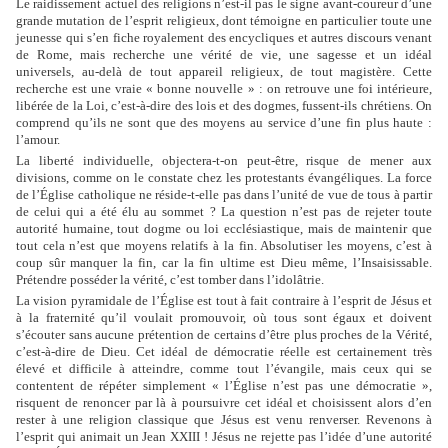
Le raidissement actuel des religions n’est-il pas le signe avant-coureur d’une
grande mutation de l’esprit religieux, dont témoigne en particulier toute une
jeunesse qui s’en fiche royalement des encycliques et autres discours venant
de Rome, mais recherche une vérité de vie, une sagesse et un idéal
universels, au-delà de tout appareil religieux, de tout magistère. Cette
recherche est une vraie « bonne nouvelle » : on retrouve une foi intérieure,
libérée de la Loi, c’est-à-dire des lois et des dogmes, fussent-ils chrétiens. On
comprend qu’ils ne sont que des moyens au service d’une fin plus haute :
l’amour.
La liberté individuelle, objectera-t-on peut-être, risque de mener aux
divisions, comme on le constate chez les protestants évangéliques. La force
de l’Église catholique ne réside-t-elle pas dans l’unité de vue de tous à partir
de celui qui a été élu au sommet ? La question n’est pas de rejeter toute
autorité humaine, tout dogme ou loi ecclésiastique, mais de maintenir que
tout cela n’est que moyens relatifs à la fin. Absolutiser les moyens, c’est à
coup sûr manquer la fin, car la fin ultime est Dieu même, l’Insaisissable.
Prétendre posséder la vérité, c’est tomber dans l’idolâtrie.
La vision pyramidale de l’Église est tout à fait contraire à l’esprit de Jésus et
à la fraternité qu’il voulait promouvoir, où tous sont égaux et doivent
s’écouter sans aucune prétention de certains d’être plus proches de la Vérité,
c’est-à-dire de Dieu. Cet idéal de démocratie réelle est certainement très
élevé et difficile à atteindre, comme tout l’évangile, mais ceux qui se
contentent de répéter simplement « l’Église n’est pas une démocratie »,
risquent de renoncer par là à poursuivre cet idéal et choisissent alors d’en
rester à une religion classique que Jésus est venu renverser. Revenons à
l’esprit qui animait un Jean XXIII ! Jésus ne rejette pas l’idée d’une autorité