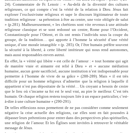
24). Commentaire de Fr. Lenoir : « Au-delà de la diversité des cultures
religieuses, ce qui compte c’est la vérité de la relation à Dieu. Jésus fait
exploser l’exclusivisme religieux et sape le discours légitimateur de toute
tradition religieuse : sa prétention à être au centre, une voie obligée de salut
» (p.281). Malheureusement, « les chrétiens sont vite revenus à une attitude
religieuse classique et se sont redonné un centre, Rome pour l’Occident,
Constantinople pour l’Orient, et ils ont remis l’individu sous la coupe du
groupe, de la tradition… qui apporte à l’homme la sécurité d’une vérité
unique, d’une morale intangible » (p. 285). Or, l’être humain préfère souvent
la sécurité à la liberté, à cette liberté intérieure qui nous rend autonomes,
mais aussi responsables envers autrui.
En effet, la « vérité qui libère » est celle de l’amour : « tout homme qui agit
de manière vraie et aimante est relié à Dieu » et « aucune médiation
humaine, aucun geste sacrificiel, aucune institution n’est indispensable pour
permettre à l’homme de vivre de sa grâce » (288-289). Mais « il est très
difficile pour un homme religieux d’admettre que la religion à laquelle il
appartient n’est pas dépositaire de la vérité… Un croyant a besoin de croire
que le lieu où s’incarne sa foi est le seul vrai, au pire le meilleur. C’est très
humain. Or chaque religion restera toujours liée à un espace particulier, c’est-
à-dire à une culture humaine » (290-291).
De telles réflexions nous permettent de ne pas considérer comme seulement
négative la crise actuelle des religions, car elles sont en fait poussées à
dépasser leurs prétentions pour entrer dans des perspectives plus spirituelles,
une religion de l’amour. Et les Églises sont invitées à retrouver le véritable
message de Jésus.