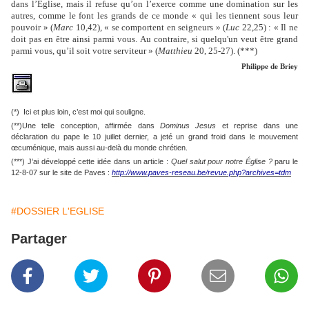
dans l’Église, mais il refuse qu’on l’exerce comme une domination sur les
autres, comme le font les grands de ce monde « qui les tiennent sous leur
pouvoir » (
Marc
10,42), « se comportent en seigneurs » (
Luc
22,25) : « Il ne
doit pas en être ainsi parmi vous. Au contraire, si quelqu'un veut être grand
parmi vous, qu’il soit votre serviteur » (
Matthieu
20, 25-27). (***)
Philippe de Briey
(*) Ici et plus loin, c’est moi qui souligne.
(**)Une telle conception, affirmée dans
Dominus Jesus
et reprise dans une
déclaration du pape le 10 juillet dernier, a jeté un grand froid dans le mouvement
œcuménique, mais aussi au-delà du monde chrétien.
(***) J’ai développé cette idée dans un article :
Quel salut pour notre Église ?
paru le
12-8-07 sur le site de Paves :
http://www.paves-reseau.be/revue.php?archives=tdm
#DOSSIER L'EGLISE
Partager