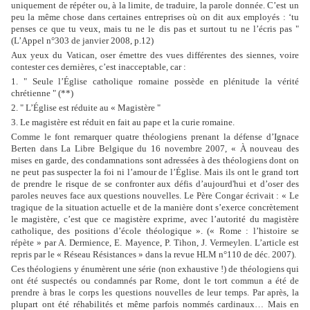
uniquement de répéter ou, à la limite, de traduire, la parole donnée. C’est un
peu la même chose dans certaines entreprises où on dit aux employés : ‘tu
penses ce que tu veux, mais tu ne le dis pas et surtout tu ne l’écris pas "
(L’Appel n°303 de janvier 2008, p.12)
Aux yeux du Vatican, oser émettre des vues différentes des siennes, voire
contester ces dernières, c’est inacceptable, car :
1. " Seule l’Église catholique romaine possède en plénitude la vérité
chrétienne " (**)
2. " L’Église est réduite au « Magistère "
3. Le magistère est réduit en fait au pape et la curie romaine.
Comme le font remarquer quatre théologiens prenant la défense d’Ignace
Berten dans La Libre Belgique du 16 novembre 2007, « À nouveau des
mises en garde, des condamnations sont adressées à des théologiens dont on
ne peut pas suspecter la foi ni l’amour de l’Église. Mais ils ont le grand tort
de prendre le risque de se confronter aux défis d’aujourd'hui et d’oser des
paroles neuves face aux questions nouvelles. Le Père Congar écrivait : « Le
tragique de la situation actuelle et de la manière dont s’exerce concrètement
le magistère, c’est que ce magistère exprime, avec l’autorité du magistère
catholique, des positions d’école théologique ». (« Rome : l’histoire se
répète » par A. Dermience, E. Mayence, P. Tihon, J. Vermeylen. L’article est
repris par le « Réseau Résistances » dans la revue HLM n°110 de déc. 2007).
Ces théologiens y énumèrent une série (non exhaustive !) de théologiens qui
ont été suspectés ou condamnés par Rome, dont le tort commun a été de
prendre à bras le corps les questions nouvelles de leur temps. Par après, la
plupart ont été réhabilités et même parfois nommés cardinaux… Mais en