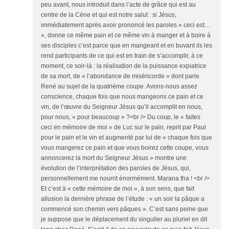
peu avant, nous introduit dans l’acte de grâce qui est au
centre de la Cène et qui est notre salut : si Jésus,
immédiatement après avoir prononcé les paroles « ceci est…
», donne ce même pain et ce même vin à manger et à boire à
ses disciples c’est parce que en mangeant et en buvant ils les
rend participants de ce qui est en train de s’accomplir, à ce
moment, ce soir-là : la réalisation de la puissance expiatrice
de sa mort, de « l’abondance de miséricorde » dont parle
René au sujet de la quatrième coupe. Avons-nous assez
conscience, chaque fois que nous mangeons ce pain et ce
vin, de l’œuvre du Seigneur Jésus qu’il accomplit en nous,
pour nous, « pour beaucoup » ?<br /> Du coup, le « faites
ceci en mémoire de moi » de Luc sur le pain, reprit par Paul
pour le pain et le vin et augmenté par lui de « chaque fois que
vous mangerez ce pain et que vous boirez cette coupe, vous
annoncerez la mort du Seigneur Jésus » montre une
évolution de l’interprétation des paroles de Jésus, qui,
personnellement me nourrit énormément. Marana tha ! <br />
Et c’est à « cette mémoire de moi », à son sens, que fait
allusion la dernière phrase de l’étude : « un soir la pâque a
commencé son chemin vers pâques ». C’est sans peine que
je suppose que le déplacement du singulier au pluriel en dit