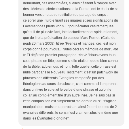
demeurant, ces assemblées, si elles hésitent à rompre avec
des siècles de cléricalisations de la Parole, ont le choix de se
tourner vers une autre restitution du partage du corps :
célébrer une liturgie tirant ses images et ses significations du
Lavement des pieds.<br /> Et pour éclairer ces remarques
qu'est-il de plus vivifiant, intellectuellement et spirituellement,
que de lire la prédication de pasteur Marc Pernot. (Culte du
jeudi 20 mars 2008), titrée “Prenez et mangez, ceci est mon
corps donné pour vous… faites ceci en mémoire de moi”. <br
/> Et déjà son premier paragraphe :<br /> "Nous avons tous
cette phrase en tête, comme si elle était un quote bien connu
de la Bible. Et bien oui, et non. Telle quelle, cette phrase est
nulle part dans le Nouveau Testament, c’est un patchwork de
phrases des différents Évangiles composée par des
théologiens au cours des siècles, c’est comme si l’on prenait
dans un livre le sujet et le verbe d’une phrase et qu’on le
collait au complément tiré d’un autre livre. Je ne sais pas si
cette composition est simplement maladroite ou s’il s’agit de
manipulation, mais en rapprochant ainsi 2 demi-quotes de 2
évangiles différents, le sens n’est vraiment plus le même que
dans les Évangiles d’origine".