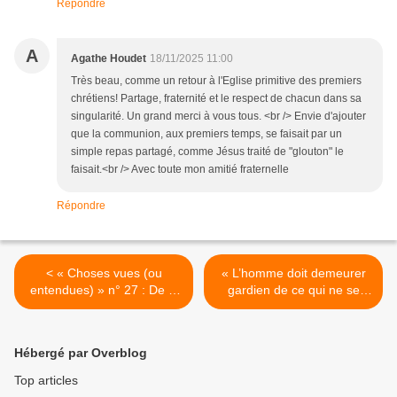
Répondre
A
Agathe Houdet
18/11/2025 11:00
Très beau, comme un retour à l'Eglise primitive des premiers
chrétiens! Partage, fraternité et le respect de chacun dans sa
singularité. Un grand merci à vous tous. <br /> Envie d'ajouter
que la communion, aux premiers temps, se faisait par un
simple repas partagé, comme Jésus traité de "glouton" le
faisait.<br /> Avec toute mon amitié fraternelle
Répondre
< « Choses vues (ou
« L’homme doit demeurer
entendues) » n° 27 : De la
gardien de ce qui ne se
transparence
calcule pas » >
Hébergé par Overblog
Top articles