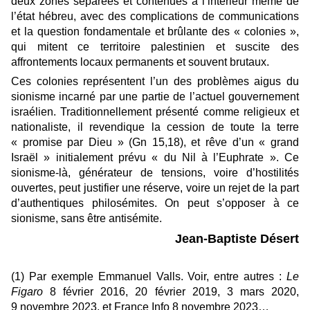
deux zones séparées et contenues à l’intérieur même de
l’état hébreu, avec des complications de communications
et la question fondamentale et brûlante des « colonies »,
qui mitent ce territoire palestinien et suscite des
affrontements locaux permanents et souvent brutaux.
Ces colonies représentent l’un des problèmes aigus du
sionisme incarné par une partie de l’actuel gouvernement
isra
élien. Traditionnellement présenté comme religieux et
nationaliste, il revendique la cession de toute la terre
« promise par Dieu » (Gn 15,18), et rêve d’un « grand
Israël » initialement prévu « du Nil à l’Euphrate ». Ce
sionisme-là, générateur de tensions, voire d’hostilités
ouvertes, peut justifier une réserve, voire un rejet de la part
d’authentiques philosémites. On peut s’opposer à ce
sionisme, sans être antisémite.
Jean-Baptiste Désert
(1) Par exemple Emmanuel Valls. Voir, entre autres :
Le
Figaro
8 février 2016, 20 février 2019, 3 mars 2020,
9 novembre 2023, et France Info 8 novembre 2023…