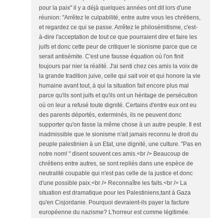
pour la paix" il y a déjà quelques années ont dit lors d'une
réunion: "Arrêtez le culpabilité, entre autre vous les chrétiens,
et regardez ce qui se passe. Arrêtez le philosémitisme, c'est-
à-dire l'acceptation de tout ce que pourraient dire et faire les
juifs et donc cette peur de critiquer le sionisme parce que ce
serait antisémite. C'est une fausse équation où l'on finit
toujours par nier la réalité. J'ai senti chez ces amis la voix de
la grande tradition juive, celle qui sait voir et qui honore la vie
humaine avant tout, à qui la situation fait encore plus mal
parce qu'ils sont juifs et qu'ils ont un héritage de persécution
où on leur a refusé toute dignité. Certains d'entre eux ont eu
des parents déportés, exterminés, ils ne peuvent donc
supporter qu'on fasse la même chose à un autre peuple. Il est
inadmissible que le sionisme n'ait jamais reconnu le droit du
peuple palestinien à un Etat, une dignité, une culture. "Pas en
notre nom! " disent souvent ces amis.<br /> Beaucoup de
chrétiens entre autres, se sont repliés dans une espèce de
neutralité coupable qui n'est pas celle de la justice et donc
d'une possible paix.<br /> Reconnaître les faits.<br /> La
situation est dramatique pour les Palestiniens,tant à Gaza
qu'en Cisjordanie. Pourquoi devraient-ils payer la facture
européenne du nazisme? L'horreur est comme légitimée.