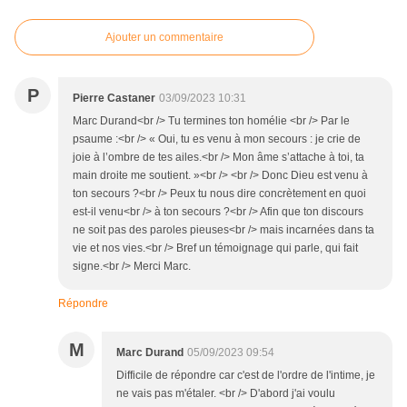
Ajouter un commentaire
P
Pierre Castaner
03/09/2023 10:31
Marc Durand<br /> Tu termines ton homélie <br /> Par le
psaume :<br /> « Oui, tu es venu à mon secours : je crie de
joie à l’ombre de tes ailes.<br /> Mon âme s’attache à toi, ta
main droite me soutient. »<br /> <br /> Donc Dieu est venu à
ton secours ?<br /> Peux tu nous dire concrètement en quoi
est-il venu<br /> à ton secours ?<br /> Afin que ton discours
ne soit pas des paroles pieuses<br /> mais incarnées dans ta
vie et nos vies.<br /> Bref un témoignage qui parle, qui fait
signe.<br /> Merci Marc.
Répondre
M
Marc Durand
05/09/2023 09:54
Difficile de répondre car c'est de l'ordre de l'intime, je
ne vais pas m'étaler. <br /> D'abord j'ai voulu