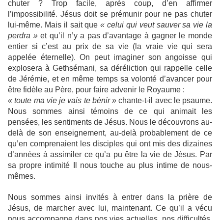
chuter ? Trop facile, après coup, d’en affirmer
l’impossibilité. Jésus doit se prémunir pour ne pas chuter
lui-même. Mais il sait que
« celui qui veut sauver sa vie la
perdra »
et qu’il n’y a pas d’avantage à gagner le monde
entier si c’est au prix de sa vie (la vraie vie qui sera
appelée éternelle). On peut imaginer son angoisse qui
explosera à Gethsémani, sa déréliction qui rappelle celle
de Jérémie, et en même temps sa volonté d’avancer pour
être fidèle au Père, pour faire advenir le Royaume :
« toute ma vie je vais te bénir »
chante-t-il avec le psaume.
Nous sommes ainsi témoins de ce qui animait les
pensées, les sentiments de Jésus. Nous le découvrons au-
delà de son enseignement, au-delà probablement de ce
qu’en comprenaient les disciples qui ont mis des dizaines
d’années à assimiler ce qu’a pu être la vie de Jésus. Par
sa propre intimité Il nous touche au plus intime de nous-
mêmes.
Nous sommes ainsi invités à entrer dans la prière de
Jésus, de marcher avec lui, maintenant. Ce qu’il a vécu
nous accompagne dans nos vies actuelles, nos difficultés,