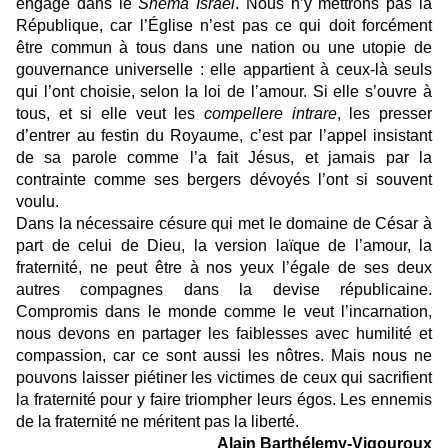
engage dans le
Shema Israël
. Nous n’y mettrons pas la
République, car l’Église n’est pas ce qui doit forcément
être commun à tous dans une nation ou une utopie de
gouvernance universelle : elle appartient à ceux-là seuls
qui l’ont choisie, selon la loi de l’amour. Si elle s’ouvre à
tous, et si elle veut les
compellere intrare
, les presser
d’entrer au festin du Royaume, c’est par l’appel insistant
de sa parole comme l’a fait Jésus, et jamais par la
contrainte comme ses bergers dévoyés l’ont si souvent
voulu.
Dans la nécessaire césure qui met le domaine de César à
part de celui de Dieu, la version laïque de l’amour, la
fraternité, ne peut être à nos yeux l’égale de ses deux
autres compagnes dans la devise républicaine.
Compromis dans le monde comme le veut l’incarnation,
nous devons en partager les faiblesses avec humilité et
compassion, car ce sont aussi les nôtres. Mais nous ne
pouvons laisser piétiner les victimes de ceux qui sacrifient
la fraternité pour y faire triompher leurs égos. Les ennemis
de la fraternité ne méritent pas la liberté.
Alain Barthélemy-Vigouroux