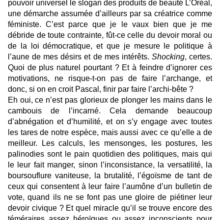
pouvoir universel le slogan des produits de beauté L’Oréal,
une démarche assumée d’ailleurs par sa créatrice comme
féministe. C’est parce que je le vaux bien que je me
débride de toute contrainte, fût-ce celle du devoir moral ou
de la loi démocratique, et que je mesure le politique à
l’aune de mes désirs et de mes intérêts.
Shocking
, certes.
Quoi de plus naturel pourtant ? Et à feindre d’ignorer ces
motivations, ne risque-t-on pas de faire l’archange, et
donc, si on en croit Pascal, finir par faire l’archi-bête ?
Eh oui, ce n’est pas glorieux de plonger les mains dans le
cambouis de l’incarné. Cela demande beaucoup
d’abnégation et d’humilité, et on s’y engage avec toutes
les tares de notre espèce, mais aussi avec ce qu’elle a de
meilleur. Les calculs, les mensonges, les postures, les
palinodies sont le pain quotidien des politiques, mais qui
le leur fait manger, sinon l’inconsistance, la versatilité, la
boursouflure vaniteuse, la brutalité, l’égoïsme de tant de
ceux qui consentent à leur faire l’aumône d’un bulletin de
vote, quand ils ne se font pas une gloire de piétiner leur
devoir civique ? Et quel miracle qu’il se trouve encore des
téméraires assez héroïques ou assez inconscients pour