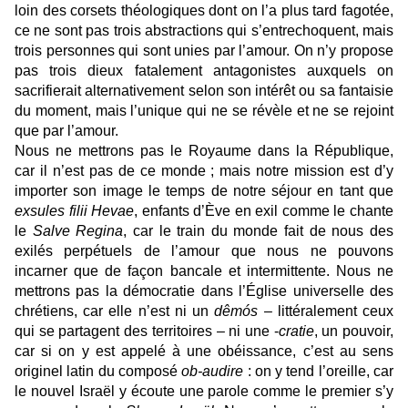
loin des corsets théologiques dont on l’a plus tard fagotée,
ce ne sont pas trois abstractions qui s’entrechoquent, mais
trois personnes qui sont unies par l’amour. On n’y propose
pas trois dieux fatalement antagonistes auxquels on
sacrifierait alternativement selon son intérêt ou sa fantaisie
du moment, mais l’unique qui ne se révèle et ne se rejoint
que par l’amour.
Nous ne mettrons pas le Royaume dans la République,
car il n’est pas de ce monde ; mais notre mission est d’y
importer son image le temps de notre séjour en tant que
exsules filii Hevae
, enfants d’Ève en exil comme le chante
le
Salve Regina
, car le train du monde fait de nous des
exilés perpétuels de l’amour que nous ne pouvons
incarner que de façon bancale et intermittente. Nous ne
mettrons pas la démocratie dans l’Église universelle des
chrétiens, car elle n’est ni un
dêmós
– littéralement ceux
qui se partagent des territoires – ni une -
cratie
, un pouvoir,
car si on y est appelé à une obéissance, c’est au sens
originel latin du composé
ob-audire
: on y tend l’oreille, car
le nouvel Israël y écoute une parole comme le premier s’y