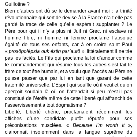
Guillotine ?
Bien d’autres ont dû se le demander avant moi : la trinité
révolutionnaire qui sert de devise à la France n’a-t-elle pas
gardé la trace de celle qu’elle espérait supplanter ? Le
Père pour qui il n’y a plus ni Juif ni Grec, ni esclave ni
homme libre, ni homme ni femme proclame l’absolue
égalité de tous ses enfants, car à en croire saint Paul
«
prosôpolêpsía ouk éstin par’autô
», littéralement il ne trie
pas les faciès. Le Fils qui proclame la loi d’amour comme
le commandement qui résume tous les autres s’est fait le
frère de tout être humain, et a voulu que l’accès au Père ne
puisse passer que par lui en tant que garant de cette
fraternité universelle. L’Esprit qui souffle où il veut et qu’on
aperçoit soudain là où on l’attendait si peu n’est-il pas
constitué de l’étoffe même de cette liberté qui affranchit de
l’asservissement à tout dogmatisme ?
Liberté, Liberté chérie, proclamaient récemment les
affiches d’une candidate plutôt réputée pour ses
préconisations musclées. «
Because I’m worth it
»,
claironnait insolemment dans la langue suprême du