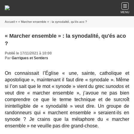
MENU
Accueil
» « Marcher ensemble » : la synodalité, qu'és aco ?
« Marcher ensemble » : la synodalité, qu'és aco
?
Publié le 17/11/2021 à 10:00
Par
Garrigues et Sentiers
On connaissait l’Église « une, sainte, catholique et
apostolique », maintenant il faut dire « synodale ». Même
si l’on sait que le mot « synode » vient du grec
sunodos
et
veut dire « marcher ensemble », j’avoue ne pas bien
comprendre ce que le terme technique et de surcroît
inintelligible de « synodalité » veut dire. Un groupe de
randonneurs qui « marchent ensemble » seraient-ils en
synode ? Je crains que la métaphore du « marcher
ensemble » ne veuille pas dire grand-chose.