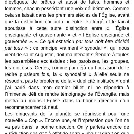
d’évêques, de prêtres et aussi de laïcs, hommes et
femmes, chacun possédant une voix délibérative. Comme
cela se faisait dans les premiers siècles de l’Église, avant
que la distinction d’« ordre » entre le clergé et le laïcat
aboutisse à cette autre distinction entre « l’Église
enseignante et gouvernante » et « l’Église enseignée et
gouvernée ». «
Ce qui est vécu par tous doit être décidé
par tous
» : ce principe vraiment « synodal », qui nous
vient de saint Augustin, doit maintenant s’étendre à toutes
les assemblées ecclésiales : les paroisses, les groupes,
les diocèses. Certes, comme j’ai déjà eu l’occasion de le
redire plusieurs fois, la « synodalité » à elle seule ne
résoudra pas le problème de la « duplicité instituée » dont
j’ai parlé dans mon dernier billet, ni ne répondra à
l’immense défi de rendre témoignage de l’Évangile, mais
mettra au moins l’Église dans la bonne direction d’un
recommencement à neuf.
Les dirigeants de la planète se réunissent pour une
nouvelle « Cop ». Encore une, et l’impression que l’on ne
va pas dans la bonne direction. On y parlera encore de
« réduction des gaz à effet de serre », mais y dira-t-on que