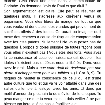
marché. Cela créait une crise dans la communauté de
Corinthe. On demande l’avis de Paul et que dit-il ?
Son argumentation est claire. Elle peut se résumer en
quelques mots. Il s’adresse aux chrétiens venus du
paganisme. Vous êtes libres de manger de tout ce que
vous voulez et donc aussi des viandes qui proviennent de
sacrifices offerts à des idoles. On aurait pu imaginer qu’il
mette des réserves à cause de risques de compromission
avec les rites païens. Nullement ! Ne vous posez pas de
question à propos d’idoles puisque de toutes façons pour
vous elles n’existent pas ! Vous êtes des forts. Vous avez
la connaissance et cette connaissance est double : les
idoles n’existent pas et Jésus nous a libérés. Donc vous
avez le droit. Mais «
que votre droit de devienne pas une
pierre d’achoppement pour les faibles
» (1 Cor 8, 9). Tu
risques de heurter la conscience de celui qui est d’une
autre culture que toi et qui va te voir attablé dans une des
salles du temple à festoyer avec tes amis. Et donc par
motif d’amour du prochain tu dois éviter de le choquer. Tu
peux manger ce que tu veux mais tu dois veiller à ne pas
blesser ton frère, et à ne pas le fragiliser, etc.