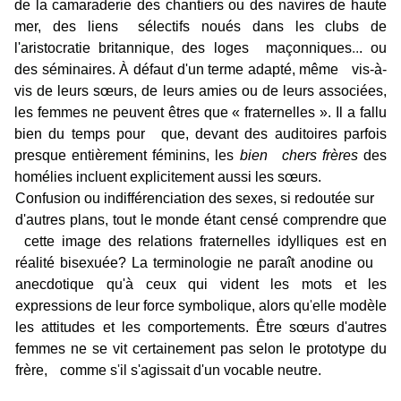
de la camaraderie des chantiers ou des navires de haute
mer, des liens sélectifs noués dans les clubs de
l'aristocratie britannique
,
des loges maçonniques
..
. ou
des séminaires. À défaut d'un terme adapté, même vis-à-
vis de leurs sœurs, de leurs amies ou de leurs associées,
les femmes ne peuvent êtres que « fraternelles ». Il a fallu
bien du temps pour que, devant des auditoires parfois
presque entièrement féminins, les
bien chers frères
des
homélies incluent explicitement aussi les sœurs.
Confusion ou indifférenciation des sexes, si redoutée sur
d'autres plans, tout le monde étant censé comprendre que
cette image des relations fraternelles idylliques est en
réalité bisexuée? La terminologie ne paraît anodine ou
anecdotique qu'à ceux qui vident les mots et les
expressions de leur force symbolique, alors qu
'
elle modèle
les attitudes et les comportements. Être sœurs d'autres
femmes ne se vit certainement pas selon le prototype du
frère, comme s
'
il s'agissait d'un vocable neutre.