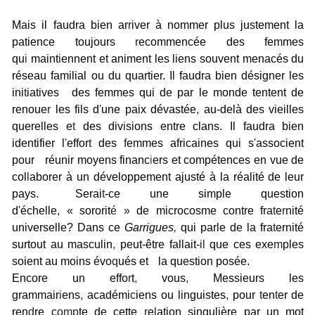
Mais il faudra bien ar
r
iver à nommer plus justement la
patience toujours
r
ecommencée des femmes
qu
i
maint
i
ennent et animent les liens souvent menacés du
réseau familial ou du quartier. Il faudra bien désigner les
ini
t
iatives des femmes
qui de par le monde tentent de
renoue
r
les fils d
'
une paix dévastée
,
au-delà des vieilles
querelles e
t
des div
i
sions entre clans. Il faudra bien
identifier l
'
effor
t
des
f
emmes africaines qui s
'
associent
pour réunir moyens financ
i
ers et compétences en vue de
col
l
aborer à un développement ajusté à la réalité de leur
pays. Serai
t
-
ce une simple question
d
'
échelle
,
« sororit
é »
de microcosme contre fra
t
e
r
nité
universelle? Dans ce
Garri
gues
,
qui parle de la fra
t
ernité
surtout au masculin
,
peut-être fallait-
il
que ces exe
m
ples
soient au moins évo
q
ués et la question posée.
Encore un effo
r
t
,
vous
,
Messieurs les
grammair
i
ens
,
académi
c
iens ou linguistes
,
pour
t
en
t
er de
ren
d
re c
omp
te de cette
r
e
l
ation singulière par un mot