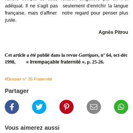
adéquat
.
Il ne s
'
agit pas seu
l
ement d
'
enrich
ir l
a langue
française
,
mais d
'
a
f
finer no
tr
e regard pou
r
penser plus
j
u
ste.
Agnès Pit
r
ou
Cet article a été publié dans la revue
Garrigues
, n° 64, oct-déc
1998,
« Irrempaçable fraternité »
, p. 25-26.
#Dossier n° 35 Fraternité
Partager
Vous aimerez aussi