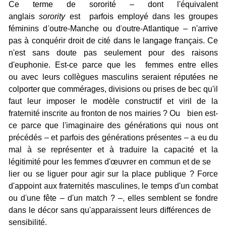
Ce terme de sororité – dont l'équivalent
anglais
sorority
est
parfois employé dans les groupes
féminins d
'
outre-Manche ou d
'
outre
-
Atlantique – n'arrive
pas à conquérir droit de cité dans le langage français. Ce
n'est sans doute pas seulement pour des raisons
d'euphonie. Est-ce parce que les femmes entre elles
ou avec leurs collègues masculins seraient réputées ne
colporter que commérages, divisions
ou prises de bec qu'il
faut leur imposer le modèle construc
t
if et viril de la
fraternité inscrite au fronton de nos mairies ? Ou bien est-
ce parce que l
'
imaginaire des générations qui nous ont
précédés – et parfois des générations présentes – a eu du
mal à se représenter et à traduire
l
a capacité et la
légitimité pour les femmes d'œuvrer en commun et de se
l
ier ou se liguer pour agi
r
sur la place publique ? Force
d'appoint aux fraternités masculines
,
le temps d'un combat
ou d
'
une fête – d
'
un match ? –
,
elles semblent se fondre
dans
l
e décor sans qu
'
apparaissent leurs différences de
sensibilité
.