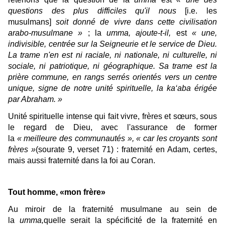
questions des plus difficiles qu'il nous
[i.e. les
musulmans]
soit donné de vivre dans cette civilisation
arabo-musulmane »
; la
umma, ajoute-t-il,
est
«
une,
indivisible, centrée sur la Seigneurie et le service de Dieu.
La trame n'en est ni raciale, ni nationale, ni culturelle, ni
sociale, ni patriotique, ni géographique. Sa trame est la
prière commune, en rangs serrés orientés vers un centre
unique, signe de notre unité spirituelle, la ka‘aba érigée
par Abraham. »
Unité spirituelle intense qui fait vivre, frères et sœurs, sous
le regard de Dieu, avec l'assurance de former
la
« meilleure des communautés », « car les croyants sont
frères »
(sourate 9, verset 71) : fraternité en Adam, certes,
mais aussi fraternité dans la foi au Coran.
Tout homme, «mon frère»
Au miroir de la fraternité musulmane au sein de
la
umma,
quelle serait la spécificité de la fraternité en