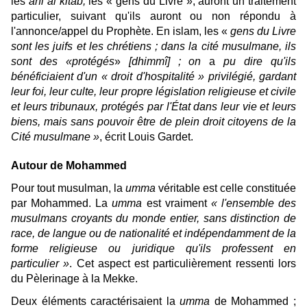
les
ahl al kitâb,
les « gens du Livre », auront un traitement
particulier, suivant qu'ils auront ou non répondu à
l'annonce/appel du Prophète. En islam, les «
gens du Livre
sont les juifs et les chrétiens ; dans la cité musulmane, ils
sont des «protégés
»
[dhimmî] ; on
a
pu dire qu'ils
bénéficiaient d'un «
droit d'hospitalité »
privilégié, gardant
leur foi, leur culte, leur propre législation religieuse et civile
et leurs tribunaux, protégés par l'État dans leur vie et leurs
biens, mais sans pouvoir être de plein droit citoyens de la
Cité musulmane »
, écrit Louis Gardet.
Autour de Mohammed
Pour tout musulman, la
umma
véritable est celle constituée
par Mohammed. La
umma
est vraiment
« l'ensemble des
musulmans croyants du monde entier, sans distinction de
race, de langue ou de nationalité et indépendamment de la
forme religieuse ou juridique qu'ils professent en
particulier »
. Cet aspect est particulièrement ressenti lors
du Pèlerinage à la Mekke.
Deux éléments caractérisaient la
umma
de Mohammed ;