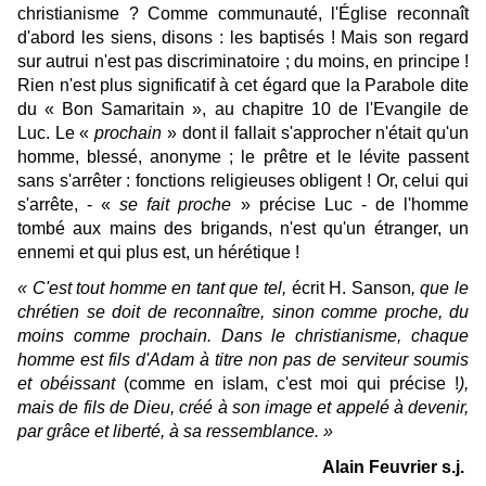
christianisme ? Comme communauté, l'Église reconnaît
d'abord les siens, disons : les baptisés ! Mais son regard
sur autrui n'est pas discriminatoire ; du moins, en principe !
Rien n'est plus significatif à cet égard que la Parabole dite
du « Bon Samaritain », au chapitre 10 de l'Evangile de
Luc. Le «
prochain
» dont il fallait s'approcher n'était qu'un
homme, blessé, anonyme ; le prêtre et le lévite passent
sans s'arrêter : fonctions religieuses obligent ! Or, celui qui
s'arrête, - «
se fait proche
» précise Luc - de l'homme
tombé aux mains des brigands, n'est qu'un étranger, un
ennemi et qui plus est, un hérétique !
« C'est tout homme en tant que tel,
écrit H. Sanson
, que le
chrétien se doit de reconnaître, sinon comme proche, du
moins comme prochain. Dans le christianisme, chaque
homme est fils d'Adam à titre non pas de serviteur soumis
et obéissant
(comme en islam, c'est moi qui précise !
),
mais de fils de Dieu, créé à son image et appelé à devenir,
par grâce et liberté, à sa ressemblance. »
Alain Feuvrier s.j.