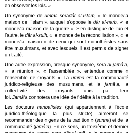
en observer les lois. »
Un synonyme de
umma
sera
dâr al-islam, «
le monde/la
maison de l'islam », auquel s'oppose le
dâr al-harb, «
le
monde/la maison de la guerre ». S'en distingue de l'un et
l'autre, le
dâr al-sulh, «
le monde de la réconciliation », « le
monde/la maison » de ceux qui sont monothéistes sans
être musulmans, et avec lesquels il est permis de signer
un traité.
Une autre expression, presque synonyme, sera
al-jamâ’a
,
« la réunion », « l'assemblée », entendue comme «
l'ensemble de croyants ». La
umma
est la communauté
juridico-religieuse des musulmans, et la
jamâ‘a
, la
collectivité des croyants unis par leur
foi.
Jamâ‘a
connotera une idée de fidélité à la tradition.
Les docteurs
hanbalistes
(qui appartiennent à l'école
juridico-théologique la plus stricte) aimeront se
recommander des « gens de la tradition » (
sunna
) et de la
communauté (
jamâ’a
). En ce sens, un troisième et dernier