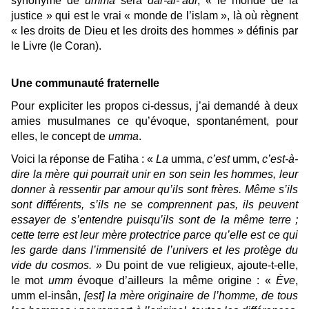
synonyme de
umma
sera
dâr-al-‘adl
, « le monde de la
justice » qui est le vrai « monde de l’islam », là où règnent
« les droits de Dieu et les droits des hommes » définis par
le Livre (le Coran).
Une communauté fraternelle
Pour expliciter les propos ci-dessus, j’ai demandé à deux
amies musulmanes ce qu’évoque, spontanément, pour
elles, le concept de
umma
.
Voici la réponse de Fatiha : «
La
umma,
c’est
umm,
c’est-à-
dire la mère qui pourrait unir en son sein les hommes, leur
donner à ressentir par amour qu’ils sont frères. Même s’ils
sont différents, s’ils ne se comprennent pas, ils peuvent
essayer de s’entendre puisqu’ils sont de la même terre ;
cette terre est leur mère protectrice parce qu’elle est ce qui
les garde dans l’immensité de l’univers et les protège du
vide du cosmos. »
Du point de vue religieux, ajoute-t-elle,
le mot
umm
évoque d’ailleurs la même origine : «
Ève
,
umm el-insân,
[est] la mère originaire de l’homme, de tous