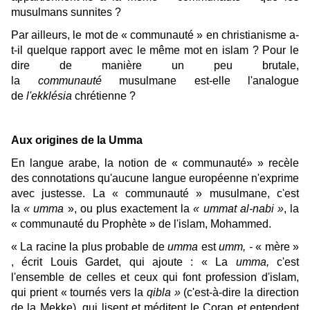
musulmans sunnites ?
Par ailleurs, le mot de « communauté » en christianisme a-
t-il quelque rapport avec le même mot en islam ? Pour le
dire de manière un peu brutale,
la
communauté
musulmane est-elle l'analogue
de
l'ekklésia
chrétienne ?
Aux origines de la Umma
En langue arabe, la notion de « communauté» » recèle
des connotations qu'aucune langue européenne n'exprime
avec justesse. La « communauté » musulmane, c'est
la
« umma
», ou plus exactement la
« ummat al-nabi »
, la
« communauté du Prophète » de l'islam, Mohammed.
« La racine la plus probable de
umma
est
umm, -
« mère »
, écrit Louis Gardet, qui ajoute : « La
umma,
c'est
l'ensemble de celles et ceux qui font profession d'islam,
qui prient « tournés vers la
qibla »
(c'est-à-dire la direction
de la Mekke), qui lisent et méditent le Coran et entendent