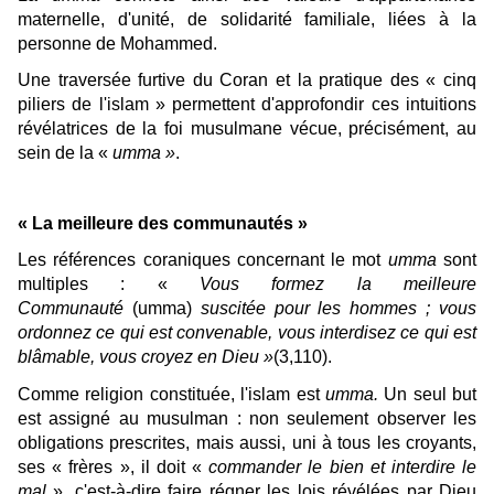
maternelle, d'unité, de solidarité familiale, liées à la
personne de Mohammed.
Une traversée furtive du Coran et la pratique des « cinq
piliers de l'islam » permettent d'approfondir ces intuitions
révélatrices de la foi musulmane vécue, précisément, au
sein de la «
umma »
.
« La meilleure des communautés »
Les références coraniques concernant le mot
umma
sont
multiples : «
Vous formez la meilleure
Communauté
(umma)
suscitée pour les hommes ; vous
ordonnez ce qui est convenable, vous interdisez ce qui est
blâmable, vous croyez en Dieu »
(3,110).
Comme religion constituée, l'islam est
umma.
Un seul but
est assigné au musulman : non seulement observer les
obligations prescrites, mais aussi, uni à tous les croyants,
ses « frères », il doit «
commander le bien et interdire le
mal
», c'est-à-dire faire régner les lois révélées par Dieu