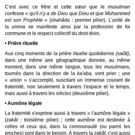
C'est avec ce frère et cette sœur que le musulman
confesse
«
qu'il n'y a de Dieu que Dieu et que Mohammed
est son Prophète »
(
shahâda
: premier pilier). L'unité de
la
umma
se manifeste ainsi par la profession de foi
commune et le respect collectif du droit divin.
• Prière rituelle
Aux cinq moments de la prière rituelle quotidienne
(salât)
,
dans une même aire géographique donnée, au même
moment, dans une même langue, tous les musulmans,
tournés dans la direction de la
ka'aba,
vont prier ; une
« union » s'accomplit, suscitant un immense courant de
fraternité, non seulement à travers l'espace et le temps,
mais aussi à travers les siècles (deuxième pilier).
• Aumône légale
La fraternité s'exprime aussi à travers « l'aumône légale »
(
zakât
: troisième pilier) ; cette aumône est destinée à
celles et ceux qui, dans la communauté (ou parmi les
proches) sont dans le besoin. À travers la
zakât,
c'est aussi