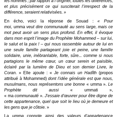
les hommes ; par rapport à l’originel, toutes les différences,
et plus précisément ce qui susciterait l’irrespect de la
différence, seraient relativisées. »
En écho, voici la réponse de Souad :
« Pour
moi,
umma
veut dire communauté au sens large, mais ce
mot peut avoir un sens plus profond. En effet, il évoque
dans mon esprit l’image du Prophète Mohammed – sur lui,
le salut et la paix ! – qui nous rassemble
autour de lui en
une seule famille partageant joie et peine, une famille
solidaire, unie, inébranlable, forte, sûre... comme si nous
partagions le même cœur, un cœur serein et paisible,
éclairé par la lumière de Dieu et son dernier Livre, le
Coran.
» Elle ajoute : «
Je connais un Hadîth
(propos
attribué à Mohammed)
dont l'idée générale est que nous,
musulmans
,
nous représentons une bonne
« umma ».
Le
Prophète dit aussi
« ummati »,
« ma
communauté
».
J'essaie d'œuvrer pour être digne de
cette appartenance, quel que soit le lieu où je demeure et
les gens que je côtoie.
»
La
umma
connote ainsi des valeurs d'appartenance