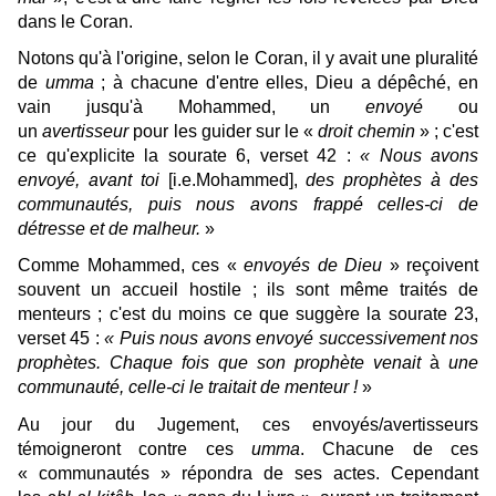
dans le Coran.
Notons qu'à l'origine, selon le Coran, il y avait une pluralité
de
umma
; à chacune d'entre elles, Dieu a dépêché, en
vain jusqu'à Mohammed, un
envoyé
ou
un
avertisseur
pour les guider sur le «
droit chemin
» ; c'est
ce qu'explicite la sourate 6, verset 42 :
« Nous avons
envoyé, avant toi
[i.e.Mohammed],
des prophètes à des
communautés, puis nous avons frappé celles-ci de
détresse et de malheur.
»
Comme Mohammed, ces «
envoyés de Dieu
» reçoivent
souvent un accueil hostile ; ils sont même traités de
menteurs ; c'est du moins ce que suggère la sourate 23,
verset 45 :
« Puis nous avons envoyé successivement nos
prophètes. Chaque fois que son prophète venait
à
une
communauté, celle-ci le traitait de menteur !
»
Au jour du Jugement, ces envoyés/avertisseurs
témoigneront contre ces
umma
. Chacune de ces
« communautés » répondra de ses actes. Cependant