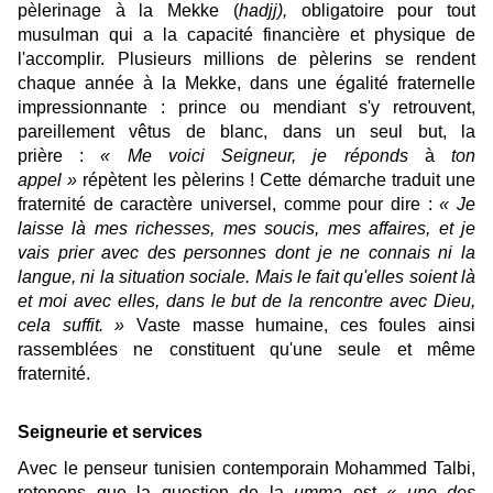
pèlerinage à la Mekke (
hadjj),
obligatoire pour tout
musulman qui a la capacité financière et physique de
l'accomplir. Plusieurs millions de pèlerins se rendent
chaque année à la Mekke, dans une égalité fraternelle
impressionnante : prince ou mendiant s'y retrouvent,
pareillement vêtus de blanc, dans un seul but, la
prière :
«
Me voici Seigneur, je réponds
à
ton
appel »
répètent les pèlerins ! Cette démarche traduit une
fraternité de caractère universel, comme pour dire :
«
Je
laisse là mes richesses, mes soucis, mes affaires, et je
vais prier avec des personnes dont je ne connais ni la
langue, ni la situation sociale. Mais le fait qu'elles soient là
et moi avec elles, dans le but de la rencontre avec Dieu,
cela suffit. »
Vaste masse humaine, ces foules ainsi
rassemblées ne constituent qu'une seule et même
fraternité.
Seigneurie et services
Avec le penseur tunisien contemporain Mohammed Talbi,
retenons que la question de la
umma
est
«
une des